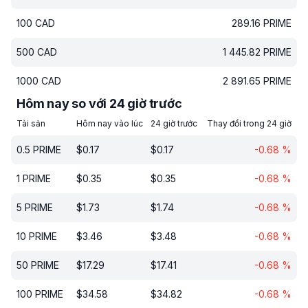
100
CAD
289.16
PRIME
500
CAD
1 445.82
PRIME
1000
CAD
2 891.65
PRIME
Hôm nay so với 24 giờ trước
Tài sản
Hôm nay vào lúc
24 giờ trước
Thay đổi trong 24 giờ
0.5
PRIME
$
0.17
$
0.17
-0.68
%
1
PRIME
$
0.35
$
0.35
-0.68
%
5
PRIME
$
1.73
$
1.74
-0.68
%
10
PRIME
$
3.46
$
3.48
-0.68
%
50
PRIME
$
17.29
$
17.41
-0.68
%
100
PRIME
$
34.58
$
34.82
-0.68
%