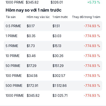
1000
PRIME
$
345.82
$
326.01
+
5.73
%
Hôm nay so với 1 năm trước
Tài sản
Hôm nay vào lúc
1 năm trước
Thay đổi trong 1 năm
0.5
PRIME
$
0.17
$
1.51
-774.93
%
1
PRIME
$
0.35
$
3.03
-774.93
%
5
PRIME
$
1.73
$
15.13
-774.93
%
10
PRIME
$
3.46
$
30.26
-774.93
%
50
PRIME
$
17.29
$
151.29
-774.93
%
100
PRIME
$
34.58
$
302.57
-774.93
%
500
PRIME
$
172.91
$
1 512.86
-774.93
%
1000
PRIME
$
345.82
$
3 025.71
-774.93
%