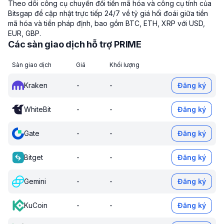
Theo dõi công cụ chuyển đổi tiền mã hóa và công cụ tính của
Bitsgap để cập nhật trực tiếp 24/7 về tỷ giá hối đoái giữa tiền
mã hóa và tiền pháp định, bao gồm BTC, ETH, XRP với USD,
EUR, GBP.
Các sàn giao dịch hỗ trợ PRIME
Sàn giao dịch
Giá
Khối lượng
Kraken
-
-
Đăng ký
WhiteBit
-
-
Đăng ký
Gate
-
-
Đăng ký
Bitget
-
-
Đăng ký
Gemini
-
-
Đăng ký
KuCoin
-
-
Đăng ký