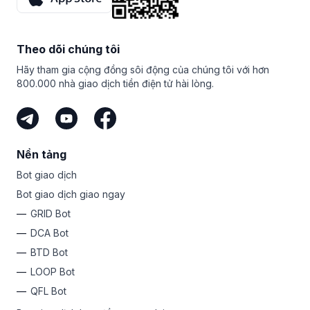
tiếp thị liên kết hàng đầu sẽ chia sẻ tổng giải thưởng. Làm
thế nào để có thêm động lực?
Bạn thậm chí không cần phải tự giao dịch để kiếm tiền với
Theo dõi chúng tôi
Bitsgap. Miễn là bạn có đối tượng mục tiêu và chia sẻ liên
kết duy nhất của mình, bạn có thể kiếm tiền với tư cách là
Hãy tham gia cộng đồng sôi động của chúng tôi với hơn
đơn vị tiếp thị liên kết của Bitsgap. Đó là cách dễ nhất để
800.000 nhà giao dịch tiền điện tử hài lòng.
kiếm tiền từ tiền mã hóa mà không phải mạo hiểm số tiền
của chính bạn.
Nền tảng
Bot giao dịch
Bot giao dịch giao ngay
GRID Bot
DCA Bot
BTD Bot
LOOP Bot
QFL Bot