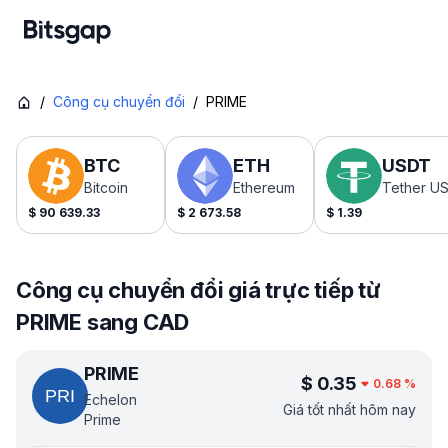
/
Công cụ chuyển đổi
/
PRIME
BTC
ETH
USDT
Bitcoin
Ethereum
Tether U
$
90 639.33
$
2 673.58
$
1.39
Công cụ chuyển đổi giá trực tiếp từ
PRIME sang CAD
PRIME
$
0.35
0.68
%
Echelon
Giá tốt nhất hôm nay
Prime