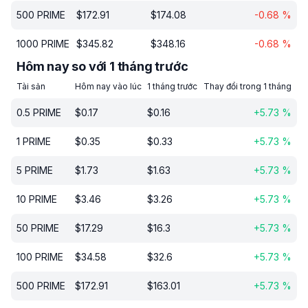
500
PRIME
$
172.91
$
174.08
-0.68
%
1000
PRIME
$
345.82
$
348.16
-0.68
%
Hôm nay so với 1 tháng trước
Tài sản
Hôm nay vào lúc
1 tháng trước
Thay đổi trong 1 tháng
0.5
PRIME
$
0.17
$
0.16
+
5.73
%
1
PRIME
$
0.35
$
0.33
+
5.73
%
5
PRIME
$
1.73
$
1.63
+
5.73
%
10
PRIME
$
3.46
$
3.26
+
5.73
%
50
PRIME
$
17.29
$
16.3
+
5.73
%
100
PRIME
$
34.58
$
32.6
+
5.73
%
500
PRIME
$
172.91
$
163.01
+
5.73
%