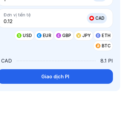
Đơn vị tiền tệ
CAD
USD
EUR
GBP
JPY
ETH
BTC
1 CAD
8.1 PI
Giao dịch PI