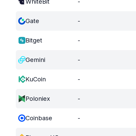
WhiteBit
-
Gate
-
Bitget
-
Gemini
-
KuCoin
-
Poloniex
-
Coinbase
-