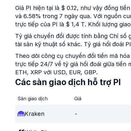
Giá PI hiện tại là $ 0.12, như vậy đồng ti
và 6.58% trong 7 ngày qua. Với nguồn cun
trực tiếp của PI là $ 1,4 T. Khối lượng giao
Tỷ giá chuyển đổi được tính bằng Chỉ số gi
tài sản kỹ thuật số khác. Tỷ giá hối đoái 
Theo dõi công cụ chuyển đổi tiền mã hóa 
trực tiếp 24/7 về tỷ giá hối đoái giữa tiề
ETH, XRP với USD, EUR, GBP.
Các sàn giao dịch hỗ trợ PI
Sàn giao dịch
Giá
Kraken
-