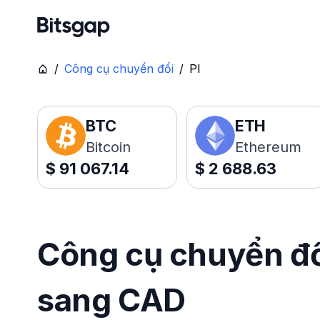
/
Công cụ chuyển đổi
/
PI
BTC
ETH
Bitcoin
Ethereum
$
91 067.14
$
2 688.63
Công cụ chuyển đổi 
sang CAD