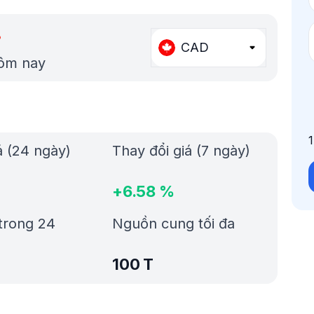
%
CAD
hôm nay
á (24 ngày)
Thay đổi giá (7 ngày)
+
6.58
%
trong 24
Nguồn cung tối đa
100 T