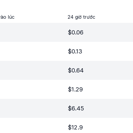
ào lúc
24 giờ trước
$
0.06
$
0.13
$
0.64
$
1.29
$
6.45
$
12.9