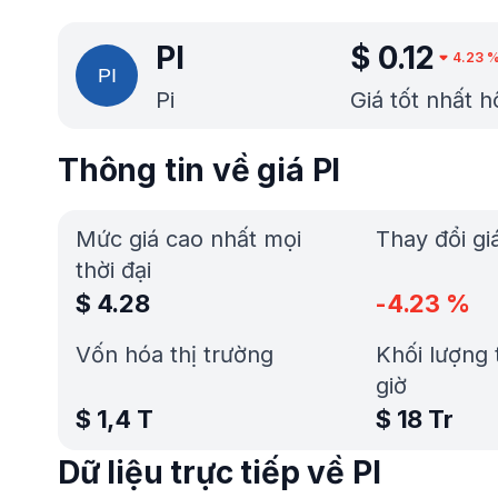
PI
$
0.12
4.23
Pi
Giá tốt nhất 
Thông tin về giá PI
Mức giá cao nhất mọi
Thay đổi gi
thời đại
$
4.28
-4.23
%
Vốn hóa thị trường
Khối lượng 
giờ
$
1,4 T
$
18 Tr
Dữ liệu trực tiếp về PI