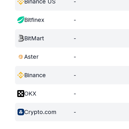
Binance US
-
Bitfinex
-
BitMart
-
Aster
-
Binance
-
OKX
-
Crypto.com
-