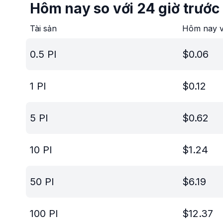
Hôm nay so với 24 giờ trước
Tài sản
Hôm nay v
0.5
PI
$
0.06
1
PI
$
0.12
5
PI
$
0.62
10
PI
$
1.24
50
PI
$
6.19
100
PI
$
12.37