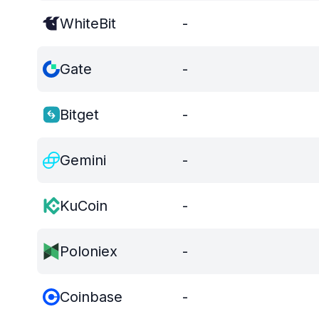
WhiteBit
-
Gate
-
Bitget
-
Gemini
-
KuCoin
-
Poloniex
-
Coinbase
-