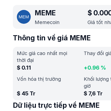
MEME
$
0.00
Memecoin
Giá tốt n
Thông tin về giá MEME
Mức giá cao nhất mọi
Thay đổi gi
thời đại
$
0.11
+
0.96
%
Vốn hóa thị trường
Khối lượng 
giờ
$
45 Tr
$
7,6 Tr
Dữ liệu trực tiếp về MEME