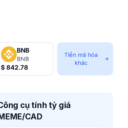
BNB
Tiền mã hóa
BNB
khác
$
842.78
Công cụ tính tỷ giá
MEME/CAD