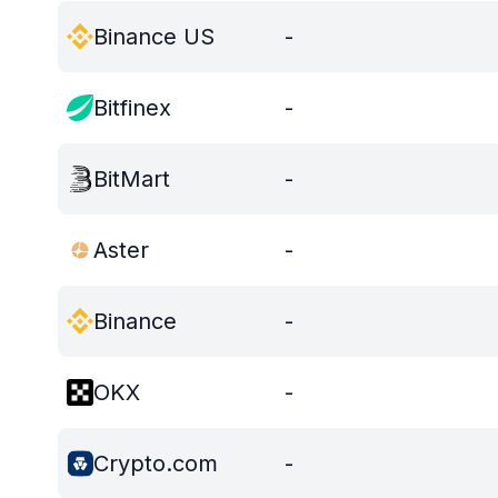
Binance US
-
Bitfinex
-
BitMart
-
Aster
-
Binance
-
OKX
-
Crypto.com
-