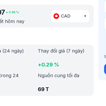
07
0.96
%
CAD
hất hôm nay
á (24 ngày)
Thay đổi giá (7 ngày)
+
0.29
%
trong 24
Nguồn cung tối đa
69 T