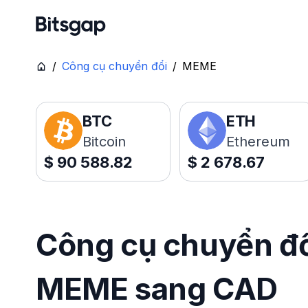
/
Công cụ chuyển đổi
/
MEME
BTC
ETH
Bitcoin
Ethereum
$
90 588.82
$
2 678.67
Công cụ chuyển đổi
MEME sang CAD