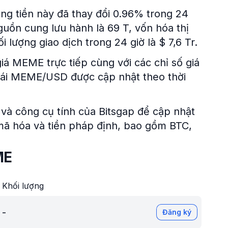
ồng tiền này đã thay đổi 0.96% trong 24
guồn cung lưu hành là 69 T, vốn hóa thị
 lượng giao dịch trong 24 giờ là $ 7,6 Tr.
iá MEME trực tiếp cùng với các chỉ số giá
 đoái MEME/USD được cập nhật theo thời
và công cụ tính của Bitsgap để cập nhật
n mã hóa và tiền pháp định, bao gồm BTC,
ME
Khối lượng
-
Đăng ký