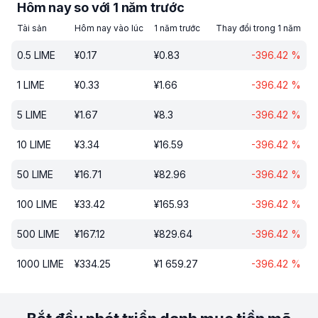
Hôm nay so với 1 năm trước
Tài sản
Hôm nay vào lúc
1 năm trước
Thay đổi trong 1 năm
0.5
LIME
¥
0.17
¥
0.83
-396.42
%
1
LIME
¥
0.33
¥
1.66
-396.42
%
5
LIME
¥
1.67
¥
8.3
-396.42
%
10
LIME
¥
3.34
¥
16.59
-396.42
%
50
LIME
¥
16.71
¥
82.96
-396.42
%
100
LIME
¥
33.42
¥
165.93
-396.42
%
500
LIME
¥
167.12
¥
829.64
-396.42
%
1000
LIME
¥
334.25
¥
1 659.27
-396.42
%