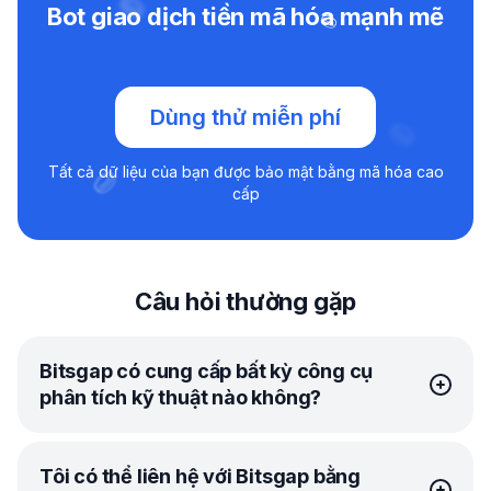
Bot giao dịch tiền mã hóa mạnh mẽ
Dùng thử miễn phí
Tất cả dữ liệu của bạn được bảo mật bằng mã hóa cao
cấp
Câu hỏi thường gặp
Bitsgap có cung cấp bất kỳ công cụ
phân tích kỹ thuật nào không?
Có! Trên thực tế, Bitsgap đã tạo xây dựng mối quan hệ
Tôi có thể liên hệ với Bitsgap bằng
đối tác vững chắc với TradingView, vì vậy bạn có thể có