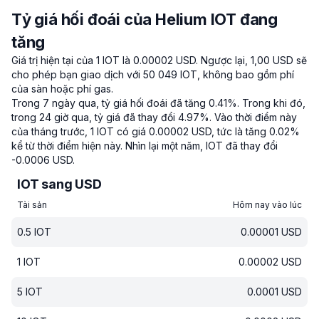
Tỷ giá hối đoái của Helium IOT đang
tăng
Giá trị hiện tại của 1 IOT là 0.00002 USD.
Ngược lại, 1,00 USD sẽ
cho phép bạn giao dịch với 50 049 IOT, không bao gồm phí
của sàn hoặc phí gas.
Trong 7 ngày qua, tỷ giá hối đoái đã tăng 0.41%.
Trong khi đó,
trong 24 giờ qua, tỷ giá đã thay đổi 4.97%.
Vào thời điểm này
của tháng trước, 1 IOT có giá 0.00002 USD, tức là tăng 0.02%
kể từ thời điểm hiện này.
Nhìn lại một năm, IOT đã thay đổi
-0.0006 USD.
IOT sang USD
Tài sản
Hôm nay vào lúc
0.5
IOT
0.00001
USD
1
IOT
0.00002
USD
5
IOT
0.0001
USD