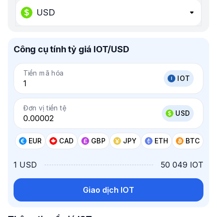
USD
Công cụ tính tỷ giá IOT/USD
Tiền mã hóa
IOT
Đơn vị tiền tệ
USD
EUR
CAD
GBP
JPY
ETH
BTC
1 USD
50 049 IOT
Giao dịch IOT