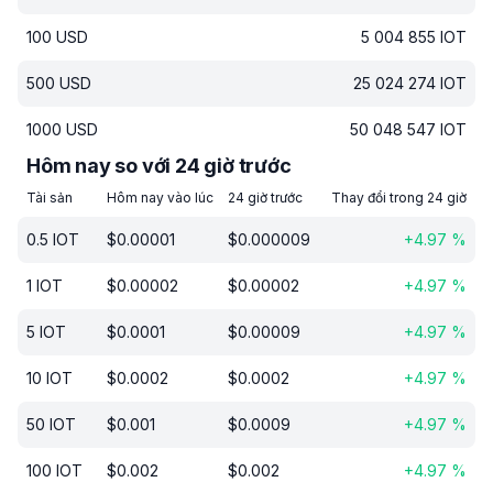
100
USD
5 004 855
IOT
500
USD
25 024 274
IOT
1000
USD
50 048 547
IOT
Hôm nay so với 24 giờ trước
Tài sản
Hôm nay vào lúc
24 giờ trước
Thay đổi trong 24 giờ
0.5
IOT
$
0.00001
$
0.000009
+
4.97
%
1
IOT
$
0.00002
$
0.00002
+
4.97
%
5
IOT
$
0.0001
$
0.00009
+
4.97
%
10
IOT
$
0.0002
$
0.0002
+
4.97
%
50
IOT
$
0.001
$
0.0009
+
4.97
%
100
IOT
$
0.002
$
0.002
+
4.97
%