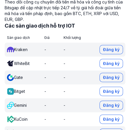
Theo dõi công cụ chuyển đổi tiền mã hóa và công cụ tính của
Bitsgap để cập nhật trực tiếp 24/7 về tỷ giá hối đoái giữa tiền
mã hóa và tiền pháp định, bao gồm BTC, ETH, XRP với USD,
EUR, GBP.
Các sàn giao dịch hỗ trợ IOT
Sàn giao dịch
Giá
Khối lượng
Kraken
-
-
Đăng ký
WhiteBit
-
-
Đăng ký
Gate
-
-
Đăng ký
Bitget
-
-
Đăng ký
Gemini
-
-
Đăng ký
KuCoin
-
-
Đăng ký