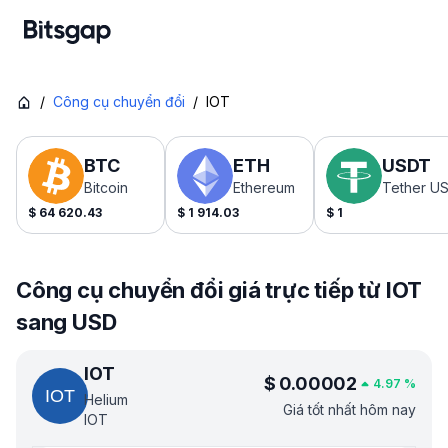
/
Công cụ chuyển đổi
/
IOT
BTC
ETH
USDT
Bitcoin
Ethereum
Tether U
$
64 620.43
$
1 914.03
$
1
Công cụ chuyển đổi giá trực tiếp từ IOT
sang USD
IOT
$
0.00002
4.97
%
Helium
Giá tốt nhất hôm nay
IOT