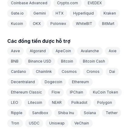
Coinbase Advanced
Crypto.com
EVEDEX
Gate.io
Gemini
HTX
Hyperliquid
Kraken
Kucoin
OKX
Poloniex
WhiteBIT
BitMart
Các đồng tiền được hỗ trợ
Aave
Algorand
ApeCoin
Avalanche
Axie
BNB
Binance USD
Bitcoin
Bitcoin Cash
Cardano
Chainlink
Cosmos
Cronos
Dai
Decentraland
Dogecoin
Ethereum
Ethereum Classic
Flow
IPChain
KuCoin Token
LEO
Litecoin
NEAR
Polkadot
Polygon
Ripple
Sandbox
Shiba Inu
Solana
Tether
Tron
USDC
Uniswap
VeChain