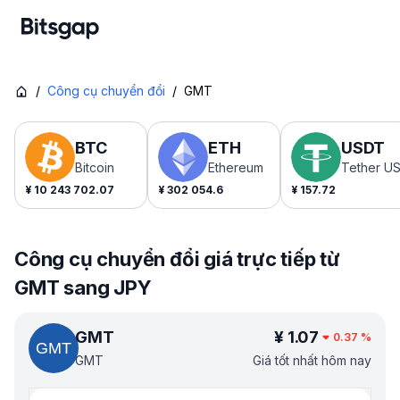
/
Công cụ chuyển đổi
/
GMT
BTC
ETH
USDT
Bitcoin
Ethereum
Tether U
¥
10 243 702.07
¥
302 054.6
¥
157.72
Công cụ chuyển đổi giá trực tiếp từ
GMT sang JPY
GMT
¥
1.07
0.37
%
GMT
Giá tốt nhất hôm nay