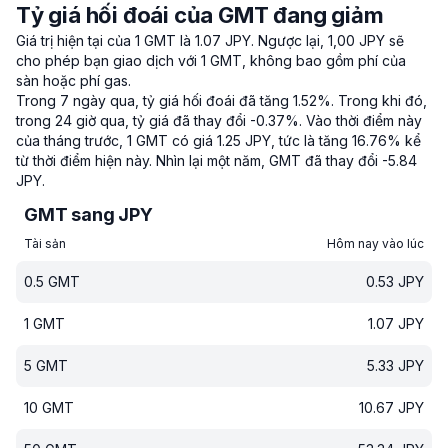
Tỷ giá hối đoái của GMT đang giảm
Giá trị hiện tại của 1 GMT là 1.07 JPY.
Ngược lại, 1,00 JPY sẽ
cho phép bạn giao dịch với 1 GMT, không bao gồm phí của
sàn hoặc phí gas.
Trong 7 ngày qua, tỷ giá hối đoái đã tăng 1.52%.
Trong khi đó,
trong 24 giờ qua, tỷ giá đã thay đổi -0.37%.
Vào thời điểm này
của tháng trước, 1 GMT có giá 1.25 JPY, tức là tăng 16.76% kể
từ thời điểm hiện này.
Nhìn lại một năm, GMT đã thay đổi -5.84
JPY.
GMT sang JPY
Tài sản
Hôm nay vào lúc
0.5
GMT
0.53
JPY
1
GMT
1.07
JPY
5
GMT
5.33
JPY
10
GMT
10.67
JPY