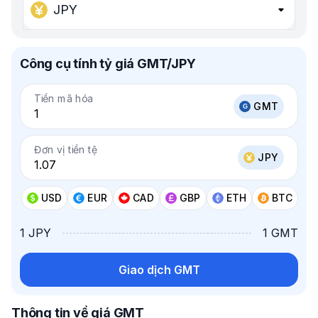
JPY
Công cụ tính tỷ giá GMT/JPY
Tiền mã hóa
GMT
Đơn vị tiền tệ
JPY
USD
EUR
CAD
GBP
ETH
BTC
1 JPY
1 GMT
Giao dịch GMT
Thông tin về giá GMT