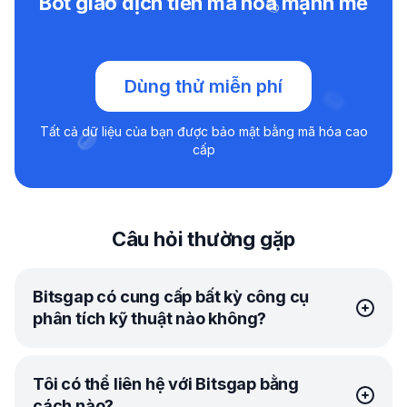
Bot giao dịch tiền mã hóa mạnh mẽ
Dùng thử miễn phí
Tất cả dữ liệu của bạn được bảo mật bằng mã hóa cao
cấp
Câu hỏi thường gặp
Bitsgap có cung cấp bất kỳ công cụ
phân tích kỹ thuật nào không?
Có! Trên thực tế, Bitsgap đã tạo xây dựng mối quan hệ
Tôi có thể liên hệ với Bitsgap bằng
đối tác vững chắc với TradingView, vì vậy bạn có thể có
cách nào?