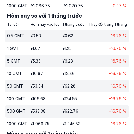
1000
GMT
¥
1 066.75
¥
1 070.75
-0.37
%
Hôm nay so với 1 tháng trước
Tài sản
Hôm nay vào lúc
1 tháng trước
Thay đổi trong 1 tháng
0.5
GMT
¥
0.53
¥
0.62
-16.76
%
1
GMT
¥
1.07
¥
1.25
-16.76
%
5
GMT
¥
5.33
¥
6.23
-16.76
%
10
GMT
¥
10.67
¥
12.46
-16.76
%
50
GMT
¥
53.34
¥
62.28
-16.76
%
100
GMT
¥
106.68
¥
124.55
-16.76
%
500
GMT
¥
533.38
¥
622.76
-16.76
%
1000
GMT
¥
1 066.75
¥
1 245.53
-16.76
%
Hôm nay so với 1 năm trước