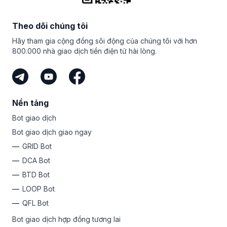
giao dịch tiên tiến mà nhiều sàn giao dịch tiền mã hóa
Telegram
,
Twitter
,
Facebook
,
Instagram
và
Discord
.
nay để tận hưởng bản dùng thử miễn phí bảy ngày của
không thể cạnh tranh được. Từ
lệnh thông minh
như
bạn và khám phá GRID bot tiên tiến!
Hãy theo dõi chúng tôi và cập nhật các bản nâng cấp
Scaled và TWAP đến các bot giao dịch như hợp đồng
Theo dõi chúng tôi
của sàn giao dịch, phân tích thị trường và cuộc thi mới
tương lai
GRID
,
DCA
và
COMBO
, do đó, bạn sẽ có nhiều
nhất của chúng tôi, nơi bạn có thể giành được những giải
Hãy tham gia cộng đồng sôi động của chúng tôi với hơn
tài nguyên để khám phá!
thưởng hấp dẫn.
800.000 nhà giao dịch tiền điện tử hài lòng.
Nền tảng
Bot giao dịch
Bot giao dịch giao ngay
GRID Bot
DCA Bot
BTD Bot
LOOP Bot
QFL Bot
Bot giao dịch hợp đồng tương lai