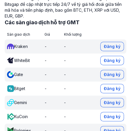
Bitsgap để cập nhật trực tiếp 24/7 về tỷ giá hối đoái giữa tiền
mã hóa và tiền pháp định, bao gồm BTC, ETH, XRP với USD,
EUR, GBP.
Các sàn giao dịch hỗ trợ GMT
Sàn giao dịch
Giá
Khối lượng
Kraken
-
-
Đăng ký
WhiteBit
-
-
Đăng ký
Gate
-
-
Đăng ký
Bitget
-
-
Đăng ký
Gemini
-
-
Đăng ký
KuCoin
-
-
Đăng ký
Poloniex
-
-
Đăng ký