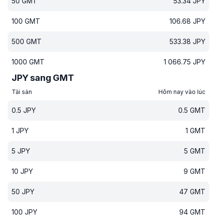
50
GMT
53.34
JPY
100
GMT
106.68
JPY
500
GMT
533.38
JPY
1000
GMT
1 066.75
JPY
JPY sang GMT
Tài sản
Hôm nay vào lúc
0.5
JPY
0.5
GMT
1
JPY
1
GMT
5
JPY
5
GMT
10
JPY
9
GMT
50
JPY
47
GMT
100
JPY
94
GMT