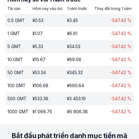
Tài sản
Hôm nay vào lúc
1 năm trước
Thay đổi trong 1 năm
0.5
GMT
¥
0.53
¥
3.45
-547.42
%
1
GMT
¥
1.07
¥
6.91
-547.42
%
5
GMT
¥
5.33
¥
34.53
-547.42
%
10
GMT
¥
10.67
¥
69.06
-547.42
%
50
GMT
¥
53.34
¥
345.32
-547.42
%
100
GMT
¥
106.68
¥
690.64
-547.42
%
500
GMT
¥
533.38
¥
3 453.19
-547.42
%
1000
GMT
¥
1 066.75
¥
6 906.38
-547.42
%
Bắt đầu phát triển danh mục tiền mã