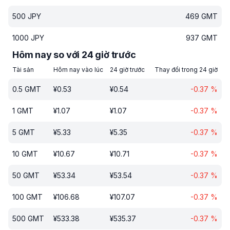
500
JPY
469
GMT
1000
JPY
937
GMT
Hôm nay so với 24 giờ trước
Tài sản
Hôm nay vào lúc
24 giờ trước
Thay đổi trong 24 giờ
0.5
GMT
¥
0.53
¥
0.54
-0.37
%
1
GMT
¥
1.07
¥
1.07
-0.37
%
5
GMT
¥
5.33
¥
5.35
-0.37
%
10
GMT
¥
10.67
¥
10.71
-0.37
%
50
GMT
¥
53.34
¥
53.54
-0.37
%
100
GMT
¥
106.68
¥
107.07
-0.37
%
500
GMT
¥
533.38
¥
535.37
-0.37
%