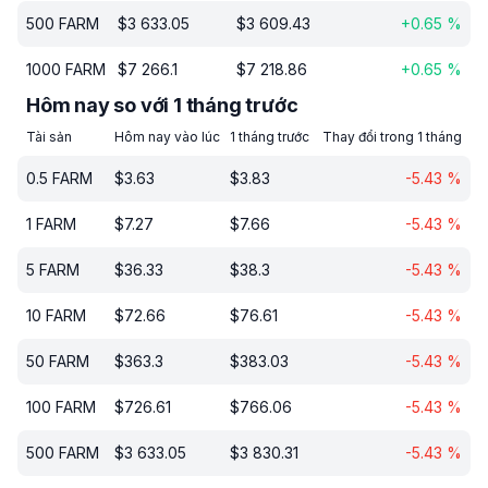
500
FARM
$
3 633.05
$
3 609.43
+
0.65
%
1000
FARM
$
7 266.1
$
7 218.86
+
0.65
%
Hôm nay so với 1 tháng trước
Tài sản
Hôm nay vào lúc
1 tháng trước
Thay đổi trong 1 tháng
0.5
FARM
$
3.63
$
3.83
-5.43
%
1
FARM
$
7.27
$
7.66
-5.43
%
5
FARM
$
36.33
$
38.3
-5.43
%
10
FARM
$
72.66
$
76.61
-5.43
%
50
FARM
$
363.3
$
383.03
-5.43
%
100
FARM
$
726.61
$
766.06
-5.43
%
500
FARM
$
3 633.05
$
3 830.31
-5.43
%