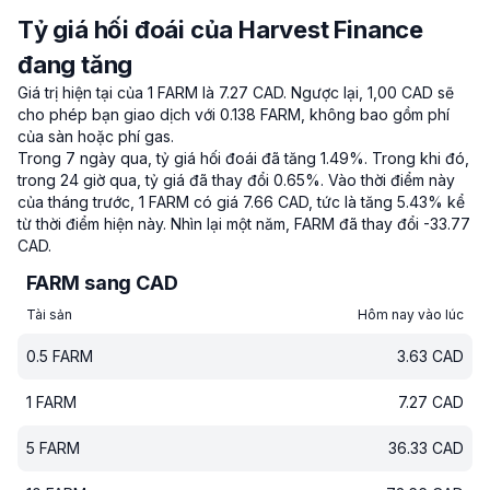
Tỷ giá hối đoái của Harvest Finance
đang tăng
Giá trị hiện tại của 1 FARM là 7.27 CAD.
Ngược lại, 1,00 CAD sẽ
cho phép bạn giao dịch với 0.138 FARM, không bao gồm phí
của sàn hoặc phí gas.
Trong 7 ngày qua, tỷ giá hối đoái đã tăng 1.49%.
Trong khi đó,
trong 24 giờ qua, tỷ giá đã thay đổi 0.65%.
Vào thời điểm này
của tháng trước, 1 FARM có giá 7.66 CAD, tức là tăng 5.43% kể
từ thời điểm hiện này.
Nhìn lại một năm, FARM đã thay đổi -33.77
CAD.
FARM sang CAD
Tài sản
Hôm nay vào lúc
0.5
FARM
3.63
CAD
1
FARM
7.27
CAD
5
FARM
36.33
CAD