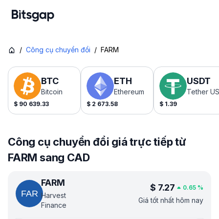
/
Công cụ chuyển đổi
/
FARM
BTC
ETH
USDT
Bitcoin
Ethereum
Tether U
$
90 639.33
$
2 673.58
$
1.39
Công cụ chuyển đổi giá trực tiếp từ
FARM sang CAD
FARM
$
7.27
0.65
%
Harvest
Giá tốt nhất hôm nay
Finance