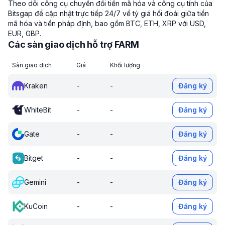
Theo dõi công cụ chuyển đổi tiền mã hóa và công cụ tính của
Bitsgap để cập nhật trực tiếp 24/7 về tỷ giá hối đoái giữa tiền
mã hóa và tiền pháp định, bao gồm BTC, ETH, XRP với USD,
EUR, GBP.
Các sàn giao dịch hỗ trợ FARM
Sàn giao dịch
Giá
Khối lượng
Kraken
-
-
Đăng ký
WhiteBit
-
-
Đăng ký
Gate
-
-
Đăng ký
Bitget
-
-
Đăng ký
Gemini
-
-
Đăng ký
KuCoin
-
-
Đăng ký