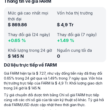
Thông tin về giá FARM
Mức giá cao nhất mọi
Vốn hóa thị trường
thời đại
$
869.86
$
4,9 Tr
Thay đổi giá (24 ngày)
Thay đổi giá (7 ngày)
+
0.65
%
+
1.49
%
Khối lượng trong 24 giờ
Nguồn cung tối đa
$
145 N
0
Dữ liệu trực tiếp về FARM
Giá FARM hiện tại là $ 7.27, như vậy đồng tiền này đã thay đổi
0.65% trong 24 giờ qua và 1.49% trong 7 ngày qua. Vốn hóa
thị trường trực tiếp của FARM là $ 4,9 Tr. Khối lượng giao dịch
trong 24 giờ là $ 145 N.
Tỷ giá chuyển đổi được tính bằng Chỉ số giá FARM trực tiếp
cùng với các chỉ số giá của tài sản kỹ thuật số khác. Tỷ giá hối
đoái FARM/USD được cập nhật theo thời gian thực.