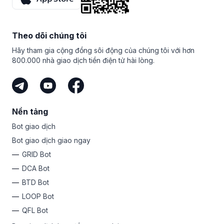
tiếp thị liên kết hàng đầu sẽ chia sẻ tổng giải thưởng. Làm
thế nào để có thêm động lực?
Bạn thậm chí không cần phải tự giao dịch để kiếm tiền với
Theo dõi chúng tôi
Bitsgap. Miễn là bạn có đối tượng mục tiêu và chia sẻ liên
kết duy nhất của mình, bạn có thể kiếm tiền với tư cách là
Hãy tham gia cộng đồng sôi động của chúng tôi với hơn
đơn vị tiếp thị liên kết của Bitsgap. Đó là cách dễ nhất để
800.000 nhà giao dịch tiền điện tử hài lòng.
kiếm tiền từ tiền mã hóa mà không phải mạo hiểm số tiền
của chính bạn.
Nền tảng
Bot giao dịch
Bot giao dịch giao ngay
GRID Bot
DCA Bot
BTD Bot
LOOP Bot
QFL Bot