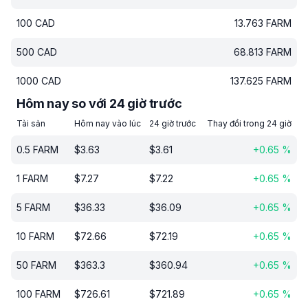
100
CAD
13.763
FARM
500
CAD
68.813
FARM
1000
CAD
137.625
FARM
Hôm nay so với 24 giờ trước
Tài sản
Hôm nay vào lúc
24 giờ trước
Thay đổi trong 24 giờ
0.5
FARM
$
3.63
$
3.61
+
0.65
%
1
FARM
$
7.27
$
7.22
+
0.65
%
5
FARM
$
36.33
$
36.09
+
0.65
%
10
FARM
$
72.66
$
72.19
+
0.65
%
50
FARM
$
363.3
$
360.94
+
0.65
%
100
FARM
$
726.61
$
721.89
+
0.65
%