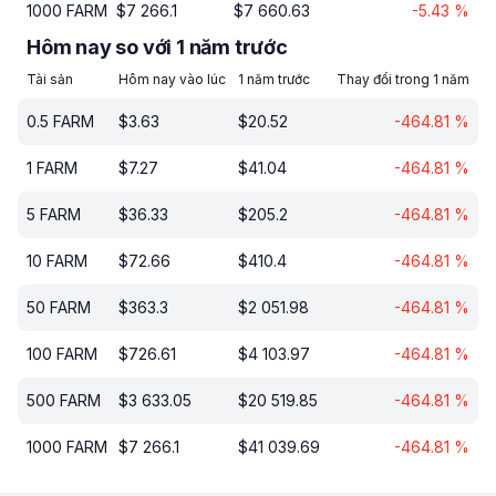
1000
FARM
$
7 266.1
$
7 660.63
-5.43
%
Hôm nay so với 1 năm trước
Tài sản
Hôm nay vào lúc
1 năm trước
Thay đổi trong 1 năm
0.5
FARM
$
3.63
$
20.52
-464.81
%
1
FARM
$
7.27
$
41.04
-464.81
%
5
FARM
$
36.33
$
205.2
-464.81
%
10
FARM
$
72.66
$
410.4
-464.81
%
50
FARM
$
363.3
$
2 051.98
-464.81
%
100
FARM
$
726.61
$
4 103.97
-464.81
%
500
FARM
$
3 633.05
$
20 519.85
-464.81
%
1000
FARM
$
7 266.1
$
41 039.69
-464.81
%