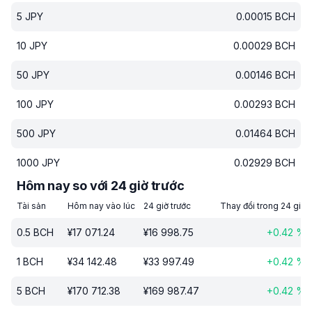
5
JPY
0.00015
BCH
10
JPY
0.00029
BCH
50
JPY
0.00146
BCH
100
JPY
0.00293
BCH
500
JPY
0.01464
BCH
1000
JPY
0.02929
BCH
Hôm nay so với 24 giờ trước
Tài sản
Hôm nay vào lúc
24 giờ trước
Thay đổi trong 24 giờ
0.5
BCH
¥
17 071.24
¥
16 998.75
+
0.42
%
1
BCH
¥
34 142.48
¥
33 997.49
+
0.42
%
5
BCH
¥
170 712.38
¥
169 987.47
+
0.42
%