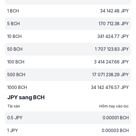
1
BCH
34 142.48
JPY
5
BCH
170 712.38
JPY
10
BCH
341 424.77
JPY
50
BCH
1 707 123.83
JPY
100
BCH
3 414 247.66
JPY
500
BCH
17 071 238.29
JPY
1000
BCH
34 142 476.57
JPY
JPY sang BCH
Tài sản
Hôm nay vào lúc
0.5
JPY
0.00001
BCH
1
JPY
0.00003
BCH