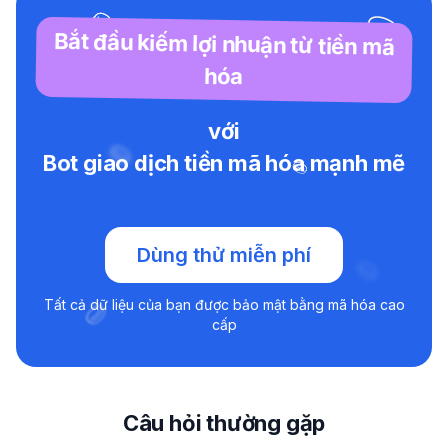
Bắt đầu kiếm lợi nhuận từ tiền mã
hóa
với
Bot giao dịch tiền mã hóa mạnh mẽ
Dùng thử miễn phí
Tất cả dữ liệu của bạn được bảo mật bằng mã hóa cao
cấp
Câu hỏi thường gặp