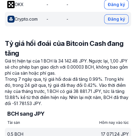
OKX
-
-
Đăng ký
Crypto.com
-
-
Đăng ký
Tỷ giá hối đoái của Bitcoin Cash đang
tăng
Giá trị hiện tại của 1 BCH là 34 142.48 JPY.
Ngược lại, 1,00 JPY
sẽ cho phép bạn giao dịch với 0.00003 BCH, không bao gồm
phí của sàn hoặc phí gas.
Trong 7 ngày qua, tỷ giá hối đoái đã tăng 0.99%.
Trong khi
đó, trong 24 giờ qua, tỷ giá đã thay đổi 0.42%.
Vào thời điểm
này của tháng trước, 1 BCH có giá 38 881.71 JPY, tức là tăng
13.88% kể từ thời điểm hiện này.
Nhìn lại một năm, BCH đã thay
đổi -51 781.53 JPY.
BCH sang JPY
Tài sản
Hôm nay vào lúc
0.5
BCH
17 071.24
JPY