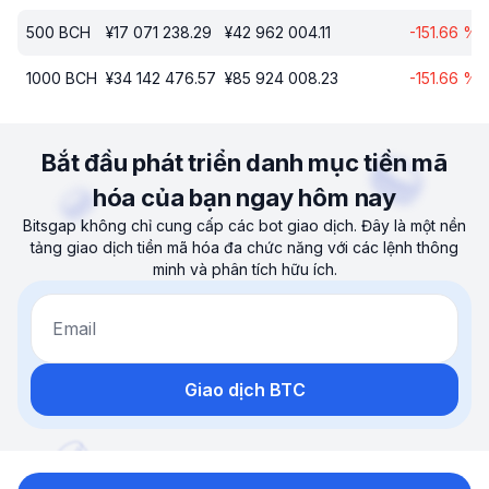
500
BCH
¥
17 071 238.29
¥
42 962 004.11
-151.66
%
1000
BCH
¥
34 142 476.57
¥
85 924 008.23
-151.66
%
Bắt đầu phát triển danh mục tiền mã
hóa của bạn ngay hôm nay
Bitsgap không chỉ cung cấp các bot giao dịch. Đây là một nền
tảng giao dịch tiền mã hóa đa chức năng với các lệnh thông
minh và phân tích hữu ích.
Email
Giao dịch BTC