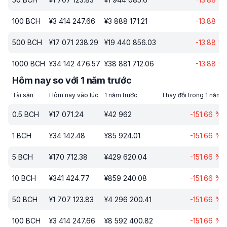
100
BCH
¥
3 414 247.66
¥
3 888 171.21
-13.88
%
500
BCH
¥
17 071 238.29
¥
19 440 856.03
-13.88
%
1000
BCH
¥
34 142 476.57
¥
38 881 712.06
-13.88
%
Hôm nay so với 1 năm trước
Tài sản
Hôm nay vào lúc
1 năm trước
Thay đổi trong 1 năm
0.5
BCH
¥
17 071.24
¥
42 962
-151.66
%
1
BCH
¥
34 142.48
¥
85 924.01
-151.66
%
5
BCH
¥
170 712.38
¥
429 620.04
-151.66
%
10
BCH
¥
341 424.77
¥
859 240.08
-151.66
%
50
BCH
¥
1 707 123.83
¥
4 296 200.41
-151.66
%
100
BCH
¥
3 414 247.66
¥
8 592 400.82
-151.66
%