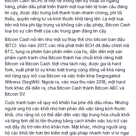
Bitcoin Cash (BCH) là một hệ thống tiền kỹ thuật số ngang
hàng, phấn đấu phát triển thành một loại tiền tệ toàn cầu đáng
tin cậy, được đặc trưng bởi thanh toán nhanh chóng, phí tối
thiểu, quyền riêng tư và kích thước khối tăng lên. Là một loại
tiền mã hóa phi tập trung và không cần cấp phép, Bitcoin Cash
loại bỏ sự cần thiết của các trung gian đáng tin cậy.
Bitcoin Cash nổi lên như một sự thay thế cho bitcoin ban đầu
(BTC). Vào năm 2017, các nhà phát triển BCH đã điều chỉnh mã
BTC, tung ra phiên bản phần mềm của họ, dẫn đến một sản
phẩm cạnh tranh chia Bitcoin thành hai chuỗi khối riêng biệt:
Bitcoin và Bitcoin Cash. Đợt chia tách này, được gọi là hard
fork, xuất phát từ sự khác biệt trong cộng đồng về khả năng
mở rộng quy mô của Bitcoin và việc triển khai Segregated
Witness (SegWit). Ngoài ra, vào mùa thu năm 2018, một hard
fork khác đã diễn ra, chia Bitcoin Cash thành Bitcoin ABC và
Bitcoin SV.
Cuộc tranh luận về quy mô khiến hai phe đối đầu nhau. Những
người ủng hộ các khối nhỏ hơn phản đối việc tăng kích thước
khối, cho rằng nó có thể dẫn đến việc tập trung hóa chuỗi khối
và tăng tính dễ bị tổn thương bằng cách khiến việc lưu trữ các
nút đầy đủ trở nên khó khăn hơn. Mặt khác, những người ủng
hộ các khối lớn hơn tìm kiếm một giải pháp nhanh hơn vì lo ngại