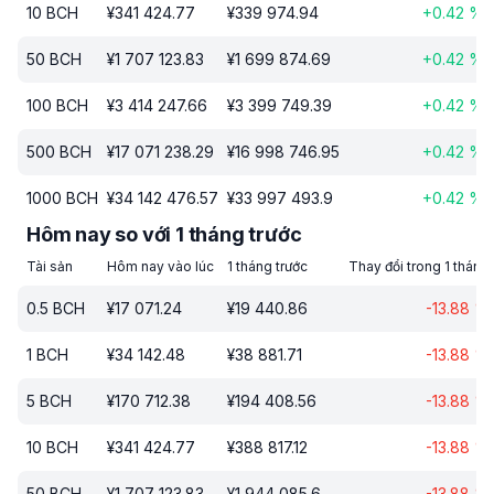
10
BCH
¥
341 424.77
¥
339 974.94
+
0.42
%
50
BCH
¥
1 707 123.83
¥
1 699 874.69
+
0.42
%
100
BCH
¥
3 414 247.66
¥
3 399 749.39
+
0.42
%
500
BCH
¥
17 071 238.29
¥
16 998 746.95
+
0.42
%
1000
BCH
¥
34 142 476.57
¥
33 997 493.9
+
0.42
%
Hôm nay so với 1 tháng trước
Tài sản
Hôm nay vào lúc
1 tháng trước
Thay đổi trong 1 tháng
0.5
BCH
¥
17 071.24
¥
19 440.86
-13.88
%
1
BCH
¥
34 142.48
¥
38 881.71
-13.88
%
5
BCH
¥
170 712.38
¥
194 408.56
-13.88
%
10
BCH
¥
341 424.77
¥
388 817.12
-13.88
%
50
BCH
¥
1 707 123.83
¥
1 944 085.6
-13.88
%