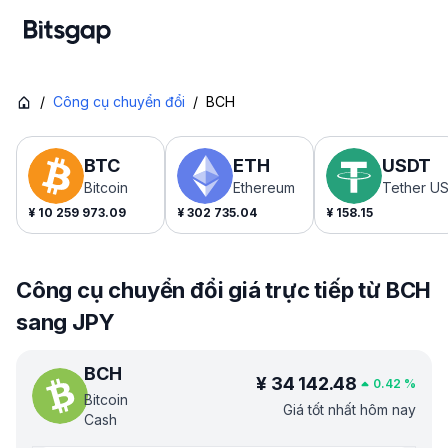
/
Công cụ chuyển đổi
/
BCH
BTC
ETH
USDT
Bitcoin
Ethereum
Tether U
¥
10 259 973.09
¥
302 735.04
¥
158.15
Công cụ chuyển đổi giá trực tiếp từ BCH
sang JPY
BCH
¥
34 142.48
0.42
%
Bitcoin
Giá tốt nhất hôm nay
Cash