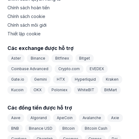
Chính sách hoàn tiền
Chính sách cookie
Chính sách môi giới
Thiết lập cookie
Các exchange được hỗ trợ
Aster
Binance
Bitfinex
Bitget
Coinbase Advanced
Crypto.com
EVEDEX
Gate.io
Gemini
HTX
Hyperliquid
Kraken
Kucoin
OKX
Poloniex
WhiteBIT
BitMart
Các đồng tiền được hỗ trợ
Aave
Algorand
ApeCoin
Avalanche
Axie
BNB
Binance USD
Bitcoin
Bitcoin Cash
Cardano
Chainlink
Cosmos
Cronos
Dai