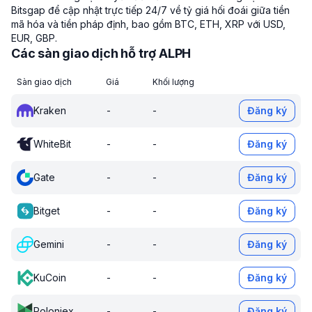
Bitsgap để cập nhật trực tiếp 24/7 về tỷ giá hối đoái giữa tiền
mã hóa và tiền pháp định, bao gồm BTC, ETH, XRP với USD,
EUR, GBP.
Các sàn giao dịch hỗ trợ ALPH
Sàn giao dịch
Giá
Khối lượng
Kraken
-
-
Đăng ký
WhiteBit
-
-
Đăng ký
Gate
-
-
Đăng ký
Bitget
-
-
Đăng ký
Gemini
-
-
Đăng ký
KuCoin
-
-
Đăng ký
Poloniex
-
-
Đăng ký