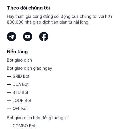
Bạn thậm chí không cần phải tự giao dịch để kiếm tiền với
Theo dõi chúng tôi
Bitsgap. Miễn là bạn có đối tượng mục tiêu và chia sẻ liên
kết duy nhất của mình, bạn có thể kiếm tiền với tư cách là
Hãy tham gia cộng đồng sôi động của chúng tôi với hơn
đơn vị tiếp thị liên kết của Bitsgap. Đó là cách dễ nhất để
800,000 nhà giao dịch tiền điện tử hài lòng.
kiếm tiền từ tiền mã hóa mà không phải mạo hiểm số tiền
của chính bạn.
Nền tảng
Bot giao dịch
Bot giao dịch giao ngay
GRID Bot
DCA Bot
BTD Bot
LOOP Bot
QFL Bot
Bot giao dịch hợp đồng tương lai
COMBO Bot