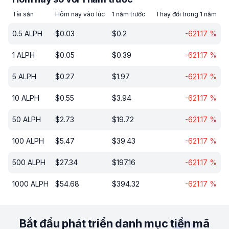
Tài sản
Hôm nay vào lúc
1 năm trước
Thay đổi trong 1 năm
0.5
ALPH
$
0.03
$
0.2
-621.17
%
1
ALPH
$
0.05
$
0.39
-621.17
%
5
ALPH
$
0.27
$
1.97
-621.17
%
10
ALPH
$
0.55
$
3.94
-621.17
%
50
ALPH
$
2.73
$
19.72
-621.17
%
100
ALPH
$
5.47
$
39.43
-621.17
%
500
ALPH
$
27.34
$
197.16
-621.17
%
1000
ALPH
$
54.68
$
394.32
-621.17
%
Bắt đầu phát triển danh mục tiền mã