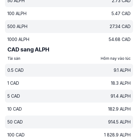
50
ALPH
2.73
CAD
100
ALPH
5.47
CAD
500
ALPH
27.34
CAD
1000
ALPH
54.68
CAD
CAD sang ALPH
Tài sản
Hôm nay vào lúc
0.5
CAD
9.1
ALPH
1
CAD
18.3
ALPH
5
CAD
91.4
ALPH
10
CAD
182.9
ALPH
50
CAD
914.5
ALPH
100
CAD
1 828.9
ALPH