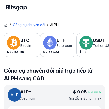
/
Công cụ chuyển đổi
/
ALPH
BTC
ETH
USDT
Bitcoin
Ethereum
Tether U
$
90 521.55
$
2 669.23
$
1.4
Công cụ chuyển đổi giá trực tiếp từ
ALPH sang CAD
ALPH
$
0.05
3.88
%
Alephium
Giá tốt nhất hôm nay