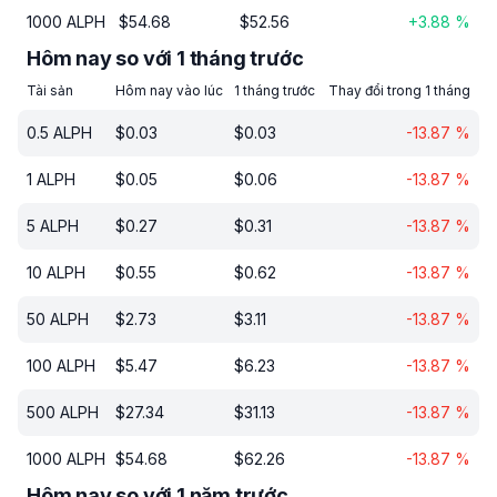
1000
ALPH
$
54.68
$
52.56
+
3.88
%
Hôm nay so với 1 tháng trước
Tài sản
Hôm nay vào lúc
1 tháng trước
Thay đổi trong 1 tháng
0.5
ALPH
$
0.03
$
0.03
-13.87
%
1
ALPH
$
0.05
$
0.06
-13.87
%
5
ALPH
$
0.27
$
0.31
-13.87
%
10
ALPH
$
0.55
$
0.62
-13.87
%
50
ALPH
$
2.73
$
3.11
-13.87
%
100
ALPH
$
5.47
$
6.23
-13.87
%
500
ALPH
$
27.34
$
31.13
-13.87
%
1000
ALPH
$
54.68
$
62.26
-13.87
%
Hôm nay so với 1 năm trước