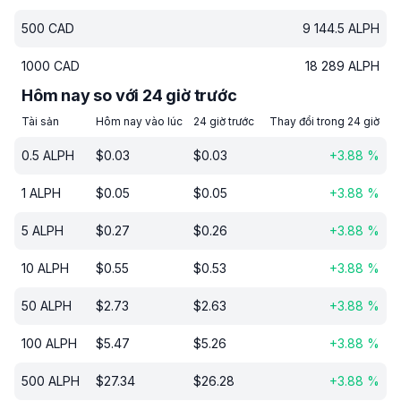
500
CAD
9 144.5
ALPH
1000
CAD
18 289
ALPH
Hôm nay so với 24 giờ trước
Tài sản
Hôm nay vào lúc
24 giờ trước
Thay đổi trong 24 giờ
0.5
ALPH
$
0.03
$
0.03
+
3.88
%
1
ALPH
$
0.05
$
0.05
+
3.88
%
5
ALPH
$
0.27
$
0.26
+
3.88
%
10
ALPH
$
0.55
$
0.53
+
3.88
%
50
ALPH
$
2.73
$
2.63
+
3.88
%
100
ALPH
$
5.47
$
5.26
+
3.88
%
500
ALPH
$
27.34
$
26.28
+
3.88
%