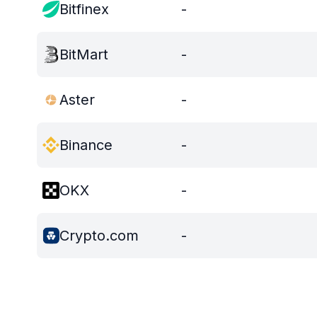
Bitfinex
-
BitMart
-
Aster
-
Binance
-
OKX
-
Crypto.com
-