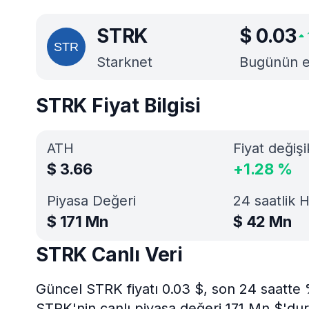
STRK
$
0.03
Starknet
Bugünün en 
STRK Fiyat Bilgisi
ATH
Fiyat değişi
$
3.66
+
1.28
%
Piyasa Değeri
24 saatlik 
$
171 Mn
$
42 Mn
STRK Canlı Veri
Güncel STRK fiyatı 0.03 $, son 24 saatte
STRK'nin canlı piyasa değeri 171 Mn $'dur