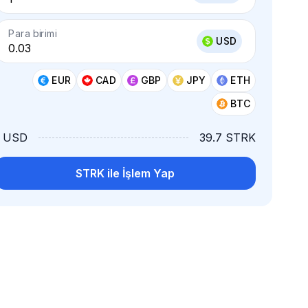
Para birimi
USD
EUR
CAD
GBP
JPY
ETH
BTC
1 USD
39.7 STRK
STRK ile İşlem Yap