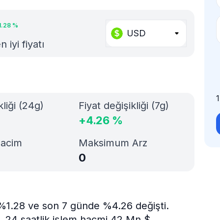
1.28
%
USD
iyi fiyatı
kliği (24g)
Fiyat değişikliği (7g)
+
4.26
%
Hacim
Maksimum Arz
0
 %1.28 ve son 7 günde %4.26 değişti.
. 24 saatlik işlem hacmi 42 Mn $