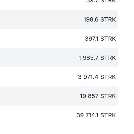
39.7
STRK
198.6
STRK
397.1
STRK
1 985.7
STRK
3 971.4
STRK
19 857
STRK
39 714.1
STRK