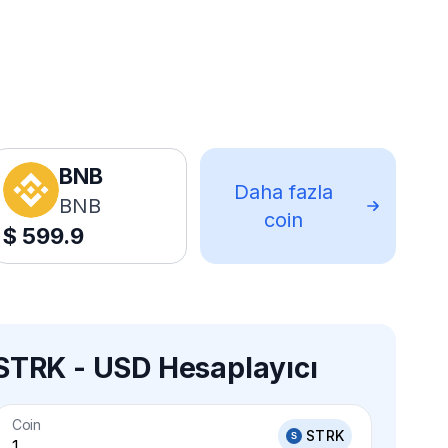
BNB
Daha fazla
BNB
coin
$
599.9
STRK - USD Hesaplayıcı
Coin
STRK