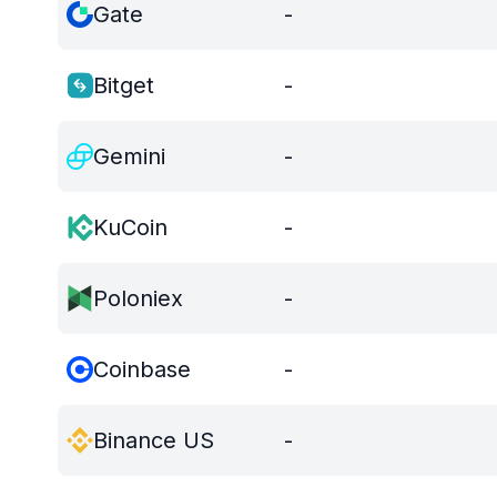
Gate
-
Bitget
-
Gemini
-
KuCoin
-
Poloniex
-
Coinbase
-
Binance US
-