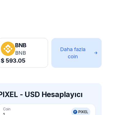
BNB
Daha fazla
BNB
coin
$
593.05
PIXEL - USD Hesaplayıcı
Coin
PIXEL