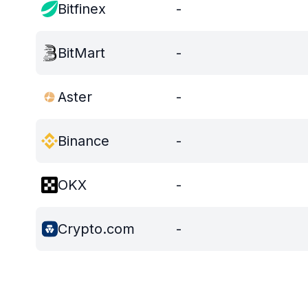
Bitfinex
-
BitMart
-
Aster
-
Binance
-
OKX
-
Crypto.com
-