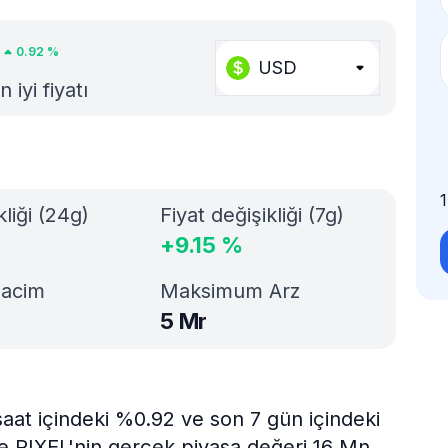
0.92
%
USD
iyi fiyatı
kliği (24g)
Fiyat değişikliği (7g)
+
9.15
%
Hacim
Maksimum Arz
5 Mr
saat içindeki %0.92 ve son 7 gün içindeki
ile PIXEL'nin gerçek piyasa değeri 16 Mn