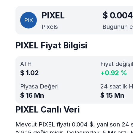
PIXEL
$
0.004
Pixels
Bugünün en 
PIXEL Fiyat Bilgisi
ATH
Fiyat değişi
$
1.02
+
0.92
%
Piyasa Değeri
24 saatlik 
$
16 Mn
$
15 Mn
PIXEL Canlı Veri
Mevcut PIXEL fiyatı 0.004 $, yani son 24 
%9.15 değişimidir. Dolaşımdaki 5 Mr arzı 