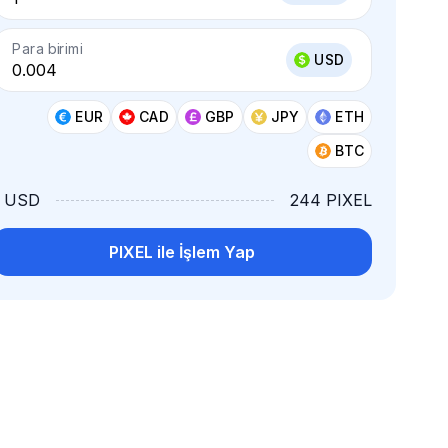
Para birimi
USD
EUR
CAD
GBP
JPY
ETH
BTC
1 USD
244 PIXEL
PIXEL ile İşlem Yap