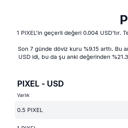
P
1 PIXEL'in geçerli değeri 0.004 USD'tır.
T
Son 7 günde döviz kuru %9.15 arttı.
Bu a
USD idi, bu da şu anki değerinden %21.30
PIXEL - USD
Varlık
0.5
PIXEL