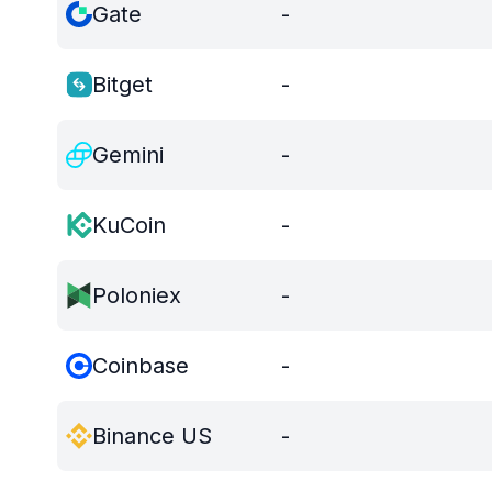
Gate
-
Bitget
-
Gemini
-
KuCoin
-
Poloniex
-
Coinbase
-
Binance US
-