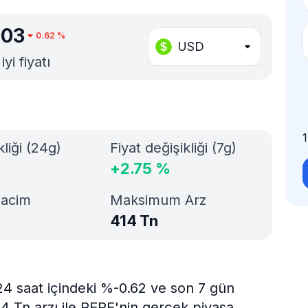
003
0.62
%
USD
i fiyatı
kliği (24g)
Fiyat değişikliği (7g)
+
2.75
%
Hacim
Maksimum Arz
414 Tn
24 saat içindeki %-0.62 ve son 7 gün
14 Tn arzı ile PEPE'nin gerçek piyasa