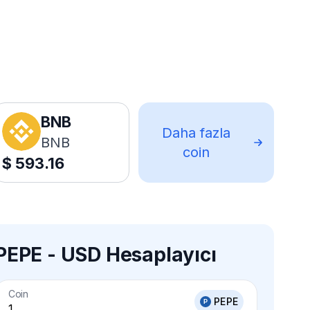
BNB
Daha fazla
BNB
coin
$
593.16
PEPE - USD Hesaplayıcı
Coin
PEPE