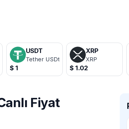
USDT
XRP
Tether USDt
XRP
$
1
$
1.02
anlı Fiyat