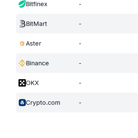
Bitfinex
-
BitMart
-
Aster
-
Binance
-
OKX
-
Crypto.com
-