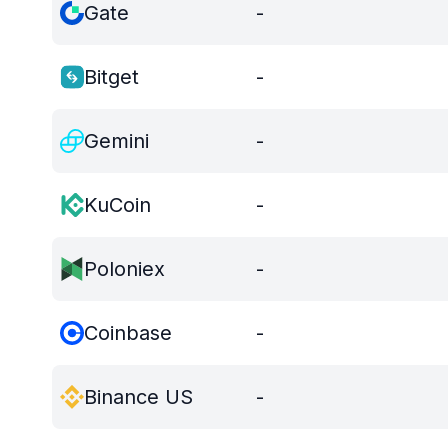
Gate
-
Bitget
-
Gemini
-
KuCoin
-
Poloniex
-
Coinbase
-
Binance US
-