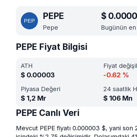
PEPE
$
0.000
Pepe
Bugünün en iy
PEPE Fiyat Bilgisi
ATH
Fiyat değişi
$
0.00003
-0.62
%
Piyasa Değeri
24 saatlik 
$
1,2 Mr
$
106 Mn
PEPE Canlı Veri
Mevcut PEPE fiyatı 0.000003 $, yani son 
içindeki %2.75 değişimidir. Dolaşımdaki 4