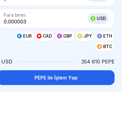
Para birimi
USD
EUR
CAD
GBP
JPY
ETH
BTC
1 USD
354 610 PEPE
PEPE ile İşlem Yap