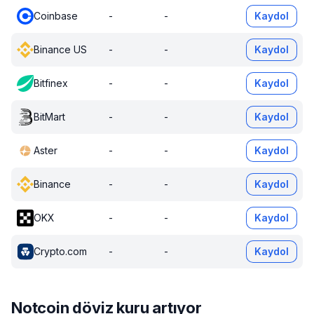
Coinbase
-
-
Kaydol
Binance US
-
-
Kaydol
Bitfinex
-
-
Kaydol
BitMart
-
-
Kaydol
Aster
-
-
Kaydol
Binance
-
-
Kaydol
OKX
-
-
Kaydol
Crypto.com
-
-
Kaydol
Notcoin döviz kuru artıyor