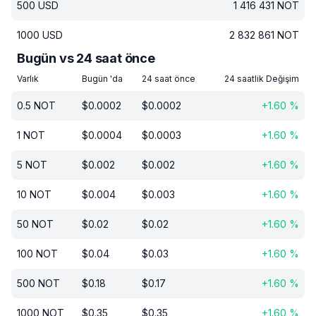
500
USD
1 416 431
NOT
1000
USD
2 832 861
NOT
Bugün vs 24 saat önce
Varlık
Bugün 'da
24 saat önce
24 saatlik Değişim
0.5
NOT
$
0.0002
$
0.0002
+
1.60
%
1
NOT
$
0.0004
$
0.0003
+
1.60
%
5
NOT
$
0.002
$
0.002
+
1.60
%
10
NOT
$
0.004
$
0.003
+
1.60
%
50
NOT
$
0.02
$
0.02
+
1.60
%
100
NOT
$
0.04
$
0.03
+
1.60
%
500
NOT
$
0.18
$
0.17
+
1.60
%
1000
NOT
$
0.35
$
0.35
+
1.60
%