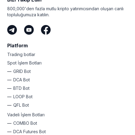
Artık FOMO yok - bu plan her fırsattan kâr etmenizi
800,000'den fazla mutlu kripto yatırımcısından oluşan canlı
sağlar!
topluluğumuza katılın.
Seviyeniz ne olursa olsun, Bitsgap’in kârınızı
otomatikleştirmek için basit bir planı var. Neden bugün
kaydolmuyorsunuz ve içinizdeki kripto rock yıldızını
ortaya çıkarmıyorsunuz?
Platform
Trading botlar
Spot İşlem Botları
GRID Bot
DCA Bot
BTD Bot
LOOP Bot
QFL Bot
Vadeli İşlem Botları
COMBO Bot
DCA Futures Bot