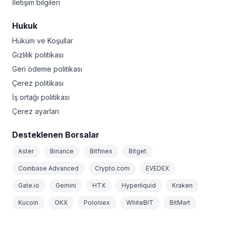
İletişim bilgileri
Hukuk
Hüküm ve Koşullar
Gizlilik politikası
Geri ödeme politikası
Çerez politikası
İş ortağı politikası
Çerez ayarları
Desteklenen Borsalar
Aster
Binance
Bitfinex
Bitget
Coinbase Advanced
Crypto.com
EVEDEX
Gate.io
Gemini
HTX
Hyperliquid
Kraken
Kucoin
OKX
Poloniex
WhiteBIT
BitMart