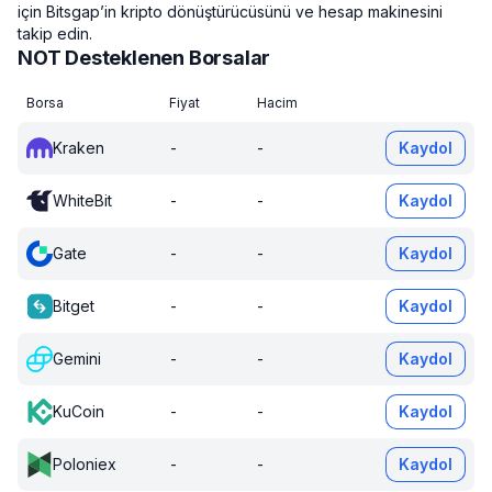
için Bitsgap’in kripto dönüştürücüsünü ve hesap makinesini
takip edin.
NOT Desteklenen Borsalar
Borsa
Fiyat
Hacim
Kraken
-
-
Kaydol
WhiteBit
-
-
Kaydol
Gate
-
-
Kaydol
Bitget
-
-
Kaydol
Gemini
-
-
Kaydol
KuCoin
-
-
Kaydol
Poloniex
-
-
Kaydol