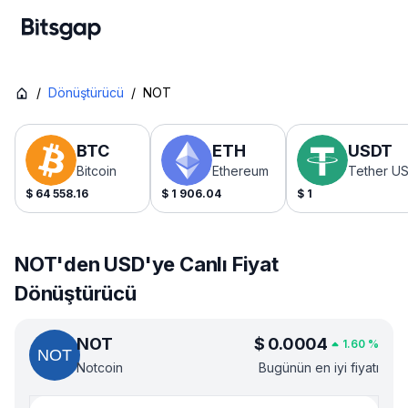
/
Dönüştürücü
/
NOT
BTC
ETH
USDT
Bitcoin
Ethereum
Tether U
$
64 558.16
$
1 906.04
$
1
NOT'den USD'ye Canlı Fiyat
Dönüştürücü
NOT
$
0.0004
1.60
%
Notcoin
Bugünün en iyi fiyatı