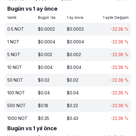
Bugün vs 1 ay önce
Varlık
Bugün 'da
1 ay önce
1 aylık Değişim
0.5
NOT
$
0.0002
$
0.0002
-22.38
%
1
NOT
$
0.0004
$
0.0004
-22.38
%
5
NOT
$
0.002
$
0.002
-22.38
%
10
NOT
$
0.004
$
0.004
-22.38
%
50
NOT
$
0.02
$
0.02
-22.38
%
100
NOT
$
0.04
$
0.04
-22.38
%
500
NOT
$
0.18
$
0.22
-22.38
%
1000
NOT
$
0.35
$
0.43
-22.38
%
Bugün vs 1 yıl önce