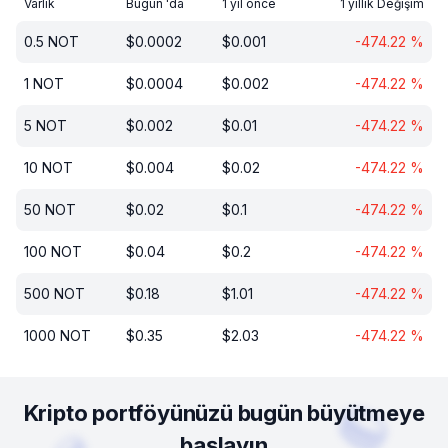
Varlık
Bugün 'da
1 yıl önce
1 yıllık Değişim
0.5
NOT
$
0.0002
$
0.001
-474.22
%
1
NOT
$
0.0004
$
0.002
-474.22
%
5
NOT
$
0.002
$
0.01
-474.22
%
10
NOT
$
0.004
$
0.02
-474.22
%
50
NOT
$
0.02
$
0.1
-474.22
%
100
NOT
$
0.04
$
0.2
-474.22
%
500
NOT
$
0.18
$
1.01
-474.22
%
1000
NOT
$
0.35
$
2.03
-474.22
%
Kripto portföyünüzü bugün büyütmeye
başlayın