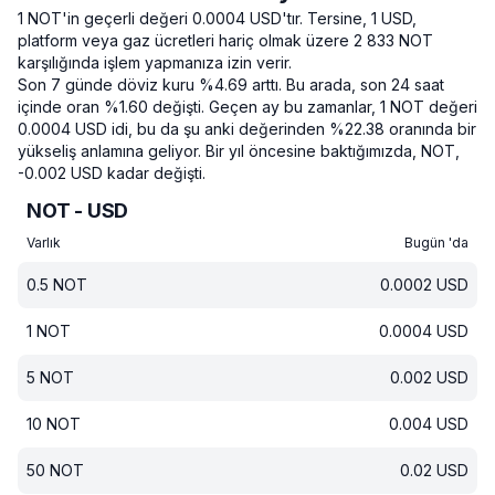
1 NOT'in geçerli değeri 0.0004 USD'tır.
Tersine, 1 USD,
platform veya gaz ücretleri hariç olmak üzere 2 833 NOT
karşılığında işlem yapmanıza izin verir.
Son 7 günde döviz kuru %4.69 arttı.
Bu arada, son 24 saat
içinde oran %1.60 değişti.
Geçen ay bu zamanlar, 1 NOT değeri
0.0004 USD idi, bu da şu anki değerinden %22.38 oranında bir
yükseliş anlamına geliyor.
Bir yıl öncesine baktığımızda, NOT,
-0.002 USD kadar değişti.
NOT - USD
Varlık
Bugün 'da
0.5
NOT
0.0002
USD
1
NOT
0.0004
USD
5
NOT
0.002
USD
10
NOT
0.004
USD
50
NOT
0.02
USD