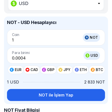
USD
NOT - USD Hesaplayıcı
Coin
NOT
Para birimi
USD
EUR
CAD
GBP
JPY
ETH
BTC
1 USD
2 833 NOT
NOT ile İşlem Yap
NOT Fiyat Bilgisi