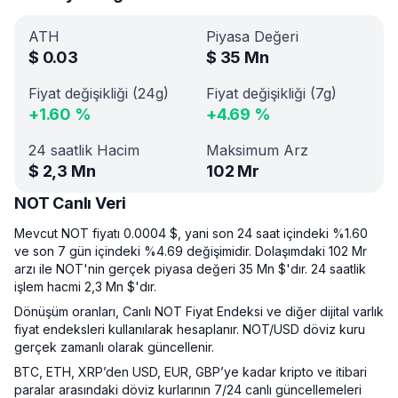
ATH
Piyasa Değeri
$
0.03
$
35 Mn
Fiyat değişikliği (24g)
Fiyat değişikliği (7g)
+
1.60
%
+
4.69
%
24 saatlik Hacim
Maksimum Arz
$
2,3 Mn
102 Mr
NOT Canlı Veri
Mevcut NOT fiyatı 0.0004 $, yani son 24 saat içindeki %1.60
ve son 7 gün içindeki %4.69 değişimidir. Dolaşımdaki 102 Mr
arzı ile NOT'nin gerçek piyasa değeri 35 Mn $'dır. 24 saatlik
işlem hacmi 2,3 Mn $'dır.
Dönüşüm oranları, Canlı NOT Fiyat Endeksi ve diğer dijital varlık
fiyat endeksleri kullanılarak hesaplanır. NOT/USD döviz kuru
gerçek zamanlı olarak güncellenir.
BTC, ETH, XRP’den USD, EUR, GBP’ye kadar kripto ve itibari
paralar arasındaki döviz kurlarının 7/24 canlı güncellemeleri