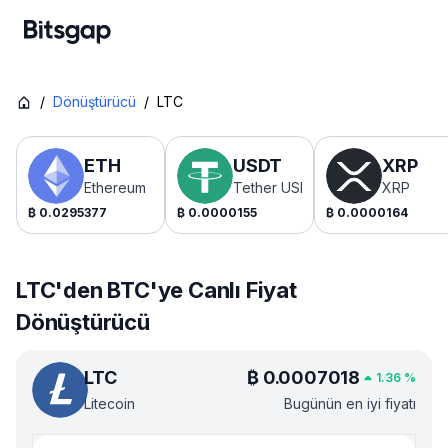
/
Dönüştürücü
/
LTC
ETH
USDT
XRP
Ethereum
Tether USDt
XRP
₿
0.0295377
₿
0.0000155
₿
0.0000164
LTC'den BTC'ye Canlı Fiyat
Dönüştürücü
LTC
₿
0.0007018
1.36
%
Litecoin
Bugünün en iyi fiyatı