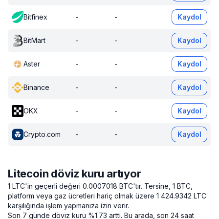
Bitfinex
-
-
Kaydol
BitMart
-
-
Kaydol
Aster
-
-
Kaydol
Binance
-
-
Kaydol
OKX
-
-
Kaydol
Crypto.com
-
-
Kaydol
Litecoin döviz kuru artıyor
1 LTC'in geçerli değeri 0.0007018 BTC'tır.
Tersine, 1 BTC,
platform veya gaz ücretleri hariç olmak üzere 1 424.9342 LTC
karşılığında işlem yapmanıza izin verir.
Son 7 günde döviz kuru %1.73 arttı.
Bu arada, son 24 saat