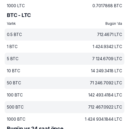
1000
LTC
0.7017868
BTC
BTC - LTC
Varlık
Bugün 'da
0.5
BTC
712.4671
LTC
1
BTC
1 424.9342
LTC
5
BTC
7 124.6709
LTC
10
BTC
14 249.3418
LTC
50
BTC
71 246.7092
LTC
100
BTC
142 493.4184
LTC
500
BTC
712 467.0922
LTC
1000
BTC
1 424 934.1844
LTC
Bugün vs 24 saat önce