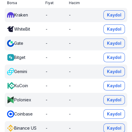
Borsa
Fiyat
Hacim
Kraken
-
-
Kaydol
WhiteBit
-
-
Kaydol
Gate
-
-
Kaydol
Bitget
-
-
Kaydol
Gemini
-
-
Kaydol
KuCoin
-
-
Kaydol
Poloniex
-
-
Kaydol
Coinbase
-
-
Kaydol
Binance US
-
-
Kaydol