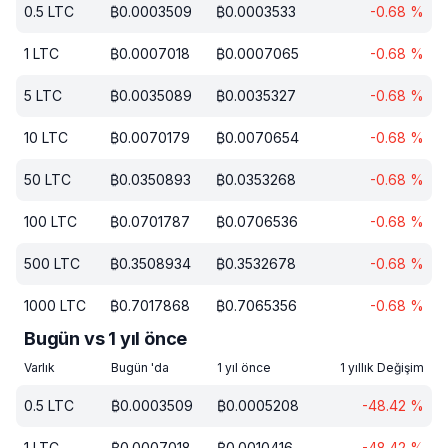
0.5
LTC
₿
0.0003509
₿
0.0003533
-0.68
%
1
LTC
₿
0.0007018
₿
0.0007065
-0.68
%
5
LTC
₿
0.0035089
₿
0.0035327
-0.68
%
10
LTC
₿
0.0070179
₿
0.0070654
-0.68
%
50
LTC
₿
0.0350893
₿
0.0353268
-0.68
%
100
LTC
₿
0.0701787
₿
0.0706536
-0.68
%
500
LTC
₿
0.3508934
₿
0.3532678
-0.68
%
1000
LTC
₿
0.7017868
₿
0.7065356
-0.68
%
Bugün vs 1 yıl önce
Varlık
Bugün 'da
1 yıl önce
1 yıllık Değişim
0.5
LTC
₿
0.0003509
₿
0.0005208
-48.42
%
1
LTC
₿
0.0007018
₿
0.0010416
-48.42
%