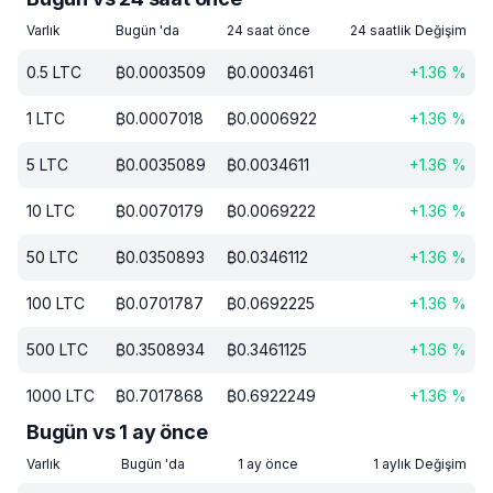
Varlık
Bugün 'da
24 saat önce
24 saatlik Değişim
0.5
LTC
₿
0.0003509
₿
0.0003461
+
1.36
%
1
LTC
₿
0.0007018
₿
0.0006922
+
1.36
%
5
LTC
₿
0.0035089
₿
0.0034611
+
1.36
%
10
LTC
₿
0.0070179
₿
0.0069222
+
1.36
%
50
LTC
₿
0.0350893
₿
0.0346112
+
1.36
%
100
LTC
₿
0.0701787
₿
0.0692225
+
1.36
%
500
LTC
₿
0.3508934
₿
0.3461125
+
1.36
%
1000
LTC
₿
0.7017868
₿
0.6922249
+
1.36
%
Bugün vs 1 ay önce
Varlık
Bugün 'da
1 ay önce
1 aylık Değişim