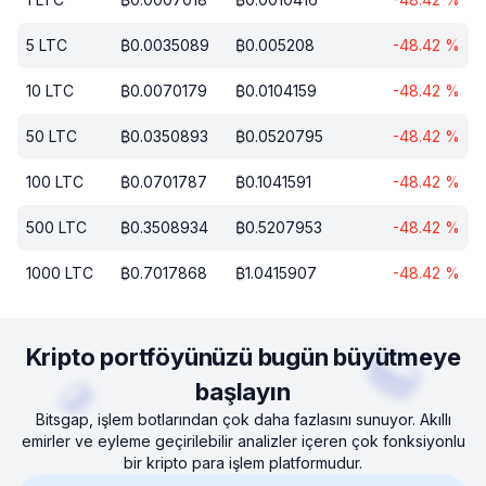
5
LTC
₿
0.0035089
₿
0.005208
-48.42
%
10
LTC
₿
0.0070179
₿
0.0104159
-48.42
%
50
LTC
₿
0.0350893
₿
0.0520795
-48.42
%
100
LTC
₿
0.0701787
₿
0.1041591
-48.42
%
500
LTC
₿
0.3508934
₿
0.5207953
-48.42
%
1000
LTC
₿
0.7017868
₿
1.0415907
-48.42
%
Kripto portföyünüzü bugün büyütmeye
başlayın
Bitsgap, işlem botlarından çok daha fazlasını sunuyor. Akıllı
emirler ve eyleme geçirilebilir analizler içeren çok fonksiyonlu
bir kripto para işlem platformudur.