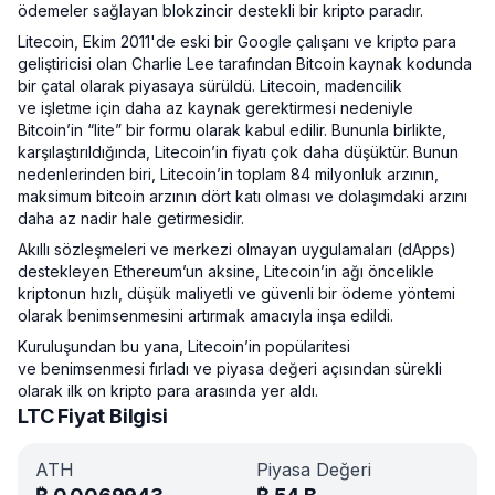
ödemeler sağlayan blokzincir destekli bir kripto paradır.
Litecoin, Ekim 2011'de eski bir Google çalışanı ve kripto para
geliştiricisi olan Charlie Lee tarafından Bitcoin kaynak kodunda
bir çatal olarak piyasaya sürüldü. Litecoin, madencilik
ve işletme için daha az kaynak gerektirmesi nedeniyle
Bitcoin’in “lite” bir formu olarak kabul edilir. Bununla birlikte,
karşılaştırıldığında, Litecoin’in fiyatı çok daha düşüktür. Bunun
nedenlerinden biri, Litecoin’in toplam 84 milyonluk arzının,
maksimum bitcoin arzının dört katı olması ve dolaşımdaki arzını
daha az nadir hale getirmesidir.
Akıllı sözleşmeleri ve merkezi olmayan uygulamaları (dApps)
destekleyen Ethereum’un aksine, Litecoin’in ağı öncelikle
kriptonun hızlı, düşük maliyetli ve güvenli bir ödeme yöntemi
olarak benimsenmesini artırmak amacıyla inşa edildi.
Kuruluşundan bu yana, Litecoin’in popülaritesi
ve benimsenmesi fırladı ve piyasa değeri açısından sürekli
olarak ilk on kripto para arasında yer aldı.
LTC Fiyat Bilgisi
ATH
Piyasa Değeri