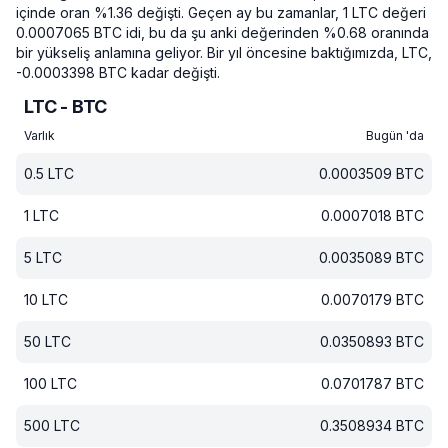
içinde oran %1.36 değişti.
Geçen ay bu zamanlar, 1 LTC değeri
0.0007065 BTC idi, bu da şu anki değerinden %0.68 oranında
bir yükseliş anlamına geliyor.
Bir yıl öncesine baktığımızda, LTC,
-0.0003398 BTC kadar değişti.
LTC - BTC
Varlık
Bugün 'da
0.5
LTC
0.0003509
BTC
1
LTC
0.0007018
BTC
5
LTC
0.0035089
BTC
10
LTC
0.0070179
BTC
50
LTC
0.0350893
BTC
100
LTC
0.0701787
BTC
500
LTC
0.3508934
BTC