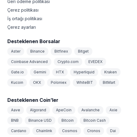
Geri ödeme politikası
Çerez politikası
İş ortağı politikası
Çerez ayarları
Desteklenen Borsalar
Aster
Binance
Bitfinex
Bitget
Coinbase Advanced
Crypto.com
EVEDEX
Gate.io
Gemini
HTX
Hyperliquid
Kraken
Kucoin
OKX
Poloniex
WhiteBIT
BitMart
Desteklenen Coin’ler
Aave
Algorand
ApeCoin
Avalanche
Axie
BNB
Binance USD
Bitcoin
Bitcoin Cash
Cardano
Chainlink
Cosmos
Cronos
Dai