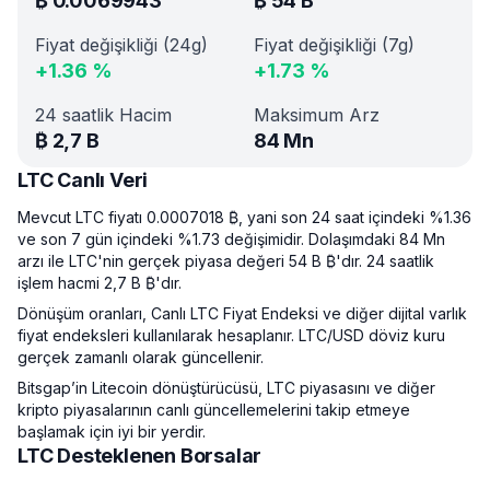
₿
0.0069943
₿
54 B
Fiyat değişikliği (24g)
Fiyat değişikliği (7g)
+
1.36
%
+
1.73
%
24 saatlik Hacim
Maksimum Arz
₿
2,7 B
84 Mn
LTC Canlı Veri
Mevcut LTC fiyatı 0.0007018 ₿, yani son 24 saat içindeki %1.36
ve son 7 gün içindeki %1.73 değişimidir. Dolaşımdaki 84 Mn
arzı ile LTC'nin gerçek piyasa değeri 54 B ₿'dır. 24 saatlik
işlem hacmi 2,7 B ₿'dır.
Dönüşüm oranları, Canlı LTC Fiyat Endeksi ve diğer dijital varlık
fiyat endeksleri kullanılarak hesaplanır. LTC/USD döviz kuru
gerçek zamanlı olarak güncellenir.
Bitsgap’in Litecoin dönüştürücüsü, LTC piyasasını ve diğer
kripto piyasalarının canlı güncellemelerini takip etmeye
başlamak için iyi bir yerdir.
LTC Desteklenen Borsalar