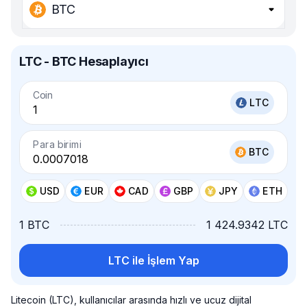
BTC
LTC - BTC Hesaplayıcı
Coin
LTC
Para birimi
BTC
USD
EUR
CAD
GBP
JPY
ETH
1 BTC
1 424.9342 LTC
LTC ile İşlem Yap
Litecoin (LTC), kullanıcılar arasında hızlı ve ucuz dijital