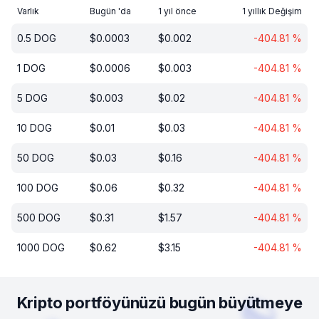
Varlık
Bugün 'da
1 yıl önce
1 yıllık Değişim
0.5
DOG
$
0.0003
$
0.002
-404.81
%
1
DOG
$
0.0006
$
0.003
-404.81
%
5
DOG
$
0.003
$
0.02
-404.81
%
10
DOG
$
0.01
$
0.03
-404.81
%
50
DOG
$
0.03
$
0.16
-404.81
%
100
DOG
$
0.06
$
0.32
-404.81
%
500
DOG
$
0.31
$
1.57
-404.81
%
1000
DOG
$
0.62
$
3.15
-404.81
%
Kripto portföyünüzü bugün büyütmeye