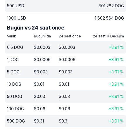
500
USD
801 282
DOG
1000
USD
1 602 564
DOG
Bugün vs 24 saat önce
Varlık
Bugün 'da
24 saat önce
24 saatlik Değişim
0.5
DOG
$
0.0003
$
0.0003
+
3.91
%
1
DOG
$
0.0006
$
0.0006
+
3.91
%
5
DOG
$
0.003
$
0.003
+
3.91
%
10
DOG
$
0.01
$
0.01
+
3.91
%
50
DOG
$
0.03
$
0.03
+
3.91
%
100
DOG
$
0.06
$
0.06
+
3.91
%
500
DOG
$
0.31
$
0.3
+
3.91
%