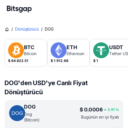
/
Dönüştürücü
/
DOG
BTC
ETH
USDT
Bitcoin
Ethereum
Tether U
$
64 822.51
$
1 912.68
$
1
DOG'den USD'ye Canlı Fiyat
Dönüştürücü
DOG
$
0.0006
3.91
%
Dog
Bugünün en iyi fiyatı
(Bitcoin)