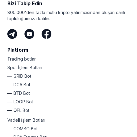
Bizi Takip Edin
işlemler, izleyen ve Take Profit’ten bahsetmiyorum bile.
Artık FOMO yok - bu plan her fırsattan kâr etmenizi
800.000'den fazla mutlu kripto yatırımcısından oluşan canlı
sağlar!
topluluğumuza katılın.
Seviyeniz ne olursa olsun, Bitsgap’in kârınızı
otomatikleştirmek için basit bir planı var. Neden bugün
kaydolmuyorsunuz ve içinizdeki kripto rock yıldızını
ortaya çıkarmıyorsunuz?
Platform
Trading botlar
Spot İşlem Botları
GRID Bot
DCA Bot
BTD Bot
LOOP Bot
QFL Bot
Vadeli İşlem Botları
COMBO Bot