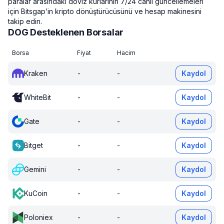
paralar arasındaki döviz kurlarının 7/24 canlı güncellemeleri
için Bitsgap’in kripto dönüştürücüsünü ve hesap makinesini
takip edin.
DOG Desteklenen Borsalar
Borsa
Fiyat
Hacim
Kraken
-
-
Kaydol
WhiteBit
-
-
Kaydol
Gate
-
-
Kaydol
Bitget
-
-
Kaydol
Gemini
-
-
Kaydol
KuCoin
-
-
Kaydol
Poloniex
-
-
Kaydol