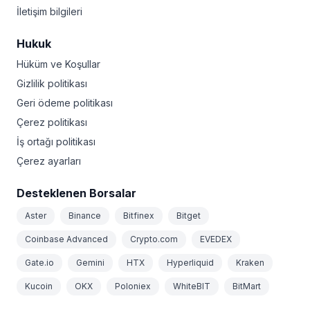
İletişim bilgileri
Hukuk
Hüküm ve Koşullar
Gizlilik politikası
Geri ödeme politikası
Çerez politikası
İş ortağı politikası
Çerez ayarları
Desteklenen Borsalar
Aster
Binance
Bitfinex
Bitget
Coinbase Advanced
Crypto.com
EVEDEX
Gate.io
Gemini
HTX
Hyperliquid
Kraken
Kucoin
OKX
Poloniex
WhiteBIT
BitMart