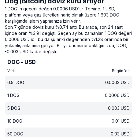
Dog (Bitcoin) döviz kuru artıyor
1 DOG'in geçerli değeri 0.0006 USD'tır.
Tersine, 1 USD,
platform veya gaz ücretleri hariç olmak üzere 1 603 DOG
karşılığında işlem yapmanıza izin verir.
Son 7 günde döviz kuru %0.74 arttı.
Bu arada, son 24 saat
içinde oran %3.91 değişti.
Geçen ay bu zamanlar, 1 DOG değeri
0.0006 USD idi, bu da şu anki değerinden %1.28 oranında bir
yükseliş anlamına geliyor.
Bir yıl öncesine baktığımızda, DOG,
-0.003 USD kadar değişti.
DOG - USD
Varlık
Bugün 'da
0.5
DOG
0.0003
USD
1
DOG
0.0006
USD
5
DOG
0.003
USD
10
DOG
0.01
USD
50
DOG
0.03
USD