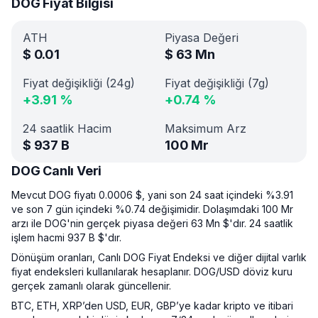
DOG Fiyat Bilgisi
ATH
Piyasa Değeri
$
0.01
$
63 Mn
Fiyat değişikliği (24g)
Fiyat değişikliği (7g)
+
3.91
%
+
0.74
%
24 saatlik Hacim
Maksimum Arz
$
937 B
100 Mr
DOG Canlı Veri
Mevcut DOG fiyatı 0.0006 $, yani son 24 saat içindeki %3.91
ve son 7 gün içindeki %0.74 değişimidir. Dolaşımdaki 100 Mr
arzı ile DOG'nin gerçek piyasa değeri 63 Mn $'dır. 24 saatlik
işlem hacmi 937 B $'dır.
Dönüşüm oranları, Canlı DOG Fiyat Endeksi ve diğer dijital varlık
fiyat endeksleri kullanılarak hesaplanır. DOG/USD döviz kuru
gerçek zamanlı olarak güncellenir.
BTC, ETH, XRP’den USD, EUR, GBP’ye kadar kripto ve itibari