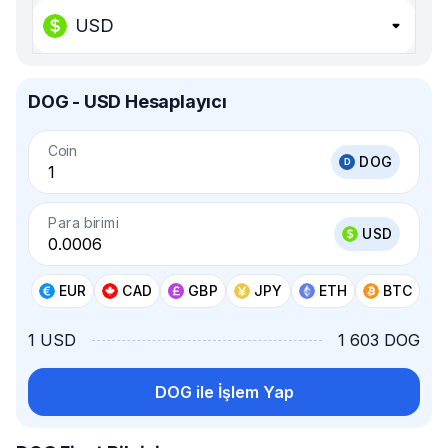
USD
DOG - USD Hesaplayıcı
Coin
DOG
Para birimi
USD
EUR
CAD
GBP
JPY
ETH
BTC
1 USD
1 603 DOG
DOG ile İşlem Yap