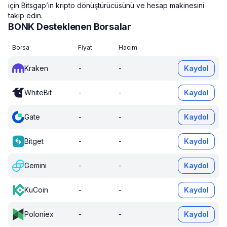
için Bitsgap’in kripto dönüştürücüsünü ve hesap makinesini
takip edin.
BONK Desteklenen Borsalar
Borsa
Fiyat
Hacim
Kraken
-
-
Kaydol
WhiteBit
-
-
Kaydol
Gate
-
-
Kaydol
Bitget
-
-
Kaydol
Gemini
-
-
Kaydol
KuCoin
-
-
Kaydol
Poloniex
-
-
Kaydol