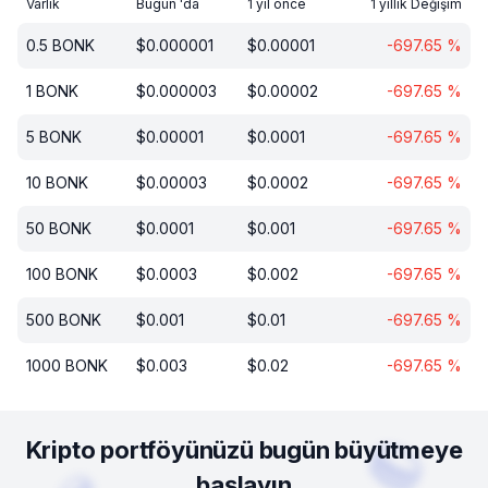
Varlık
Bugün 'da
1 yıl önce
1 yıllık Değişim
0.5
BONK
$
0.000001
$
0.00001
-697.65
%
1
BONK
$
0.000003
$
0.00002
-697.65
%
5
BONK
$
0.00001
$
0.0001
-697.65
%
10
BONK
$
0.00003
$
0.0002
-697.65
%
50
BONK
$
0.0001
$
0.001
-697.65
%
100
BONK
$
0.0003
$
0.002
-697.65
%
500
BONK
$
0.001
$
0.01
-697.65
%
1000
BONK
$
0.003
$
0.02
-697.65
%
Kripto portföyünüzü bugün büyütmeye
başlayın