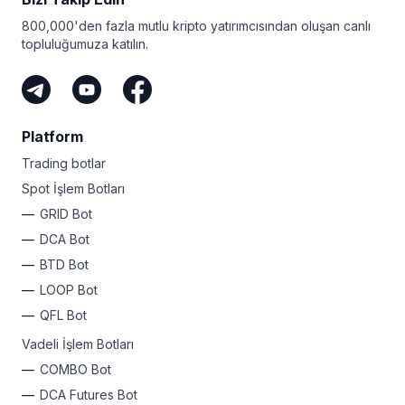
Artık FOMO yok - bu plan her fırsattan kâr etmenizi
800,000'den fazla mutlu kripto yatırımcısından oluşan canlı
sağlar!
topluluğumuza katılın.
Seviyeniz ne olursa olsun, Bitsgap’in kârınızı
otomatikleştirmek için basit bir planı var. Neden bugün
kaydolmuyorsunuz ve içinizdeki kripto rock yıldızını
ortaya çıkarmıyorsunuz?
Platform
Trading botlar
Spot İşlem Botları
GRID Bot
DCA Bot
BTD Bot
LOOP Bot
QFL Bot
Vadeli İşlem Botları
COMBO Bot
DCA Futures Bot