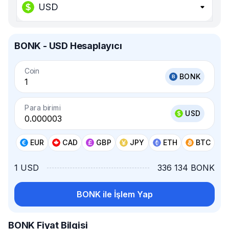
USD
BONK - USD Hesaplayıcı
Coin
BONK
Para birimi
USD
EUR
CAD
GBP
JPY
ETH
BTC
1 USD
336 134 BONK
BONK ile İşlem Yap
BONK Fiyat Bilgisi