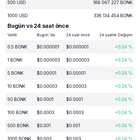
500
USD
168 067 227
BONK
1000
USD
336 134 454
BONK
Bugün vs 24 saat önce
Varlık
Bugün 'da
24 saat önce
24 saatlik Değişim
0.5
BONK
$
0.000001
$
0.000001
+
0.24
%
1
BONK
$
0.000003
$
0.000003
+
0.24
%
5
BONK
$
0.00001
$
0.00001
+
0.24
%
10
BONK
$
0.00003
$
0.00003
+
0.24
%
50
BONK
$
0.0001
$
0.0001
+
0.24
%
100
BONK
$
0.0003
$
0.0003
+
0.24
%
500
BONK
$
0.001
$
0.001
+
0.24
%
1000
BONK
$
0.003
$
0.003
+
0.24
%