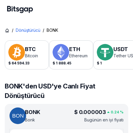
/
Dönüştürücü
/
BONK
BTC
ETH
USDT
Bitcoin
Ethereum
Tether U
$
64 594.33
$
1 888.45
$
1
BONK'den USD'ye Canlı Fiyat
Dönüştürücü
BONK
$
0.000003
0.24
%
Bonk
Bugünün en iyi fiyatı