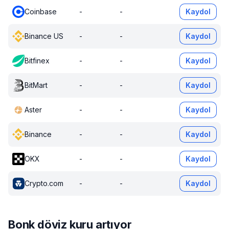
Coinbase
-
-
Kaydol
Binance US
-
-
Kaydol
Bitfinex
-
-
Kaydol
BitMart
-
-
Kaydol
Aster
-
-
Kaydol
Binance
-
-
Kaydol
OKX
-
-
Kaydol
Crypto.com
-
-
Kaydol
Bonk döviz kuru artıyor