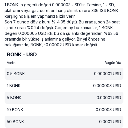
1 BONK'in geçerli değeri 0.000003 USD'tır.
Tersine, 1 USD,
platform veya gaz ücretleri hariç olmak üzere 336 134 BONK
karşılığında işlem yapmanıza izin verir.
Son 7 günde döviz kuru %-4.05 düştü.
Bu arada, son 24 saat
içinde oran %0.24 değişti.
Geçen ay bu zamanlar, 1 BONK
değeri 0.000005 USD idi, bu da şu anki değerinden %63.56
oranında bir yükseliş anlamına geliyor.
Bir yıl öncesine
baktığımızda, BONK, -0.00002 USD kadar değişti.
BONK - USD
Varlık
Bugün 'da
0.5
BONK
0.000001
USD
1
BONK
0.000003
USD
5
BONK
0.00001
USD
10
BONK
0.00003
USD
50
BONK
0.0001
USD