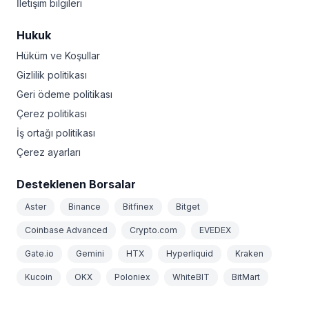
İletişim bilgileri
Hukuk
Hüküm ve Koşullar
Gizlilik politikası
Geri ödeme politikası
Çerez politikası
İş ortağı politikası
Çerez ayarları
Desteklenen Borsalar
Aster
Binance
Bitfinex
Bitget
Coinbase Advanced
Crypto.com
EVEDEX
Gate.io
Gemini
HTX
Hyperliquid
Kraken
Kucoin
OKX
Poloniex
WhiteBIT
BitMart