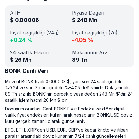
ATH
Piyasa Değeri
$
0.00006
$
248 Mn
Fiyat değişikliği (24g)
Fiyat değişikliği (7g)
+
0.24
%
-4.05
%
24 saatlik Hacim
Maksimum Arz
$
26 Mn
89 Tn
BONK Canlı Veri
Mevcut BONK fiyatı 0.000003 $, yani son 24 saat içindeki
%0.24 ve son 7 gün içindeki %-4.05 değişimidir. Dolaşımdaki
89 Tn arzı ile BONK'nin gerçek piyasa değeri 248 Mn $'dır. 24
saatlik işlem hacmi 26 Mn $'dır.
Dönüşüm oranları, Canlı BONK Fiyat Endeksi ve diğer dijital
varlık fiyat endeksleri kullanılarak hesaplanır. BONK/USD döviz
kuru gerçek zamanlı olarak güncellenir.
BTC, ETH, XRP’den USD, EUR, GBP’ye kadar kripto ve itibari
paralar arasındaki döviz kurlarının 7/24 canlı güncellemeleri