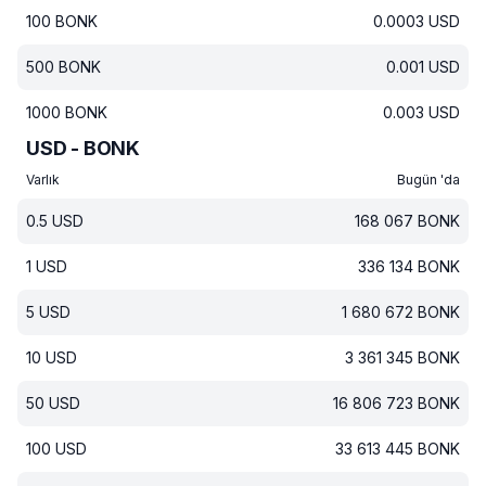
100
BONK
0.0003
USD
500
BONK
0.001
USD
1000
BONK
0.003
USD
USD - BONK
Varlık
Bugün 'da
0.5
USD
168 067
BONK
1
USD
336 134
BONK
5
USD
1 680 672
BONK
10
USD
3 361 345
BONK
50
USD
16 806 723
BONK
100
USD
33 613 445
BONK