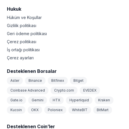
Hukuk
Hüküm ve Koşullar
Gizlilik politikası
Geri ödeme politikası
Çerez politikası
İş ortağı politikası
Çerez ayarları
Desteklenen Borsalar
Aster
Binance
Bitfinex
Bitget
Coinbase Advanced
Crypto.com
EVEDEX
Gate.io
Gemini
HTX
Hyperliquid
Kraken
Kucoin
OKX
Poloniex
WhiteBIT
BitMart
Desteklenen Coin’ler