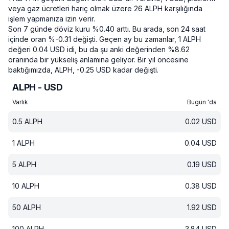
veya gaz ücretleri hariç olmak üzere 26 ALPH karşılığında
işlem yapmanıza izin verir.
Son 7 günde döviz kuru %0.40 arttı.
Bu arada, son 24 saat
içinde oran %-0.31 değişti.
Geçen ay bu zamanlar, 1 ALPH
değeri 0.04 USD idi, bu da şu anki değerinden %8.62
oranında bir yükseliş anlamına geliyor.
Bir yıl öncesine
baktığımızda, ALPH, -0.25 USD kadar değişti.
ALPH - USD
Varlık
Bugün 'da
0.5
ALPH
0.02
USD
1
ALPH
0.04
USD
5
ALPH
0.19
USD
10
ALPH
0.38
USD
50
ALPH
1.92
USD
100
ALPH
3.84
USD