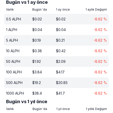
Bugün vs 1 ay önce
Varlık
Bugün 'da
1 ay önce
1 aylık Değişim
0.5
ALPH
$
0.02
$
0.02
-8.62
%
1
ALPH
$
0.04
$
0.04
-8.62
%
5
ALPH
$
0.19
$
0.21
-8.62
%
10
ALPH
$
0.38
$
0.42
-8.62
%
50
ALPH
$
1.92
$
2.09
-8.62
%
100
ALPH
$
3.84
$
4.17
-8.62
%
500
ALPH
$
19.2
$
20.85
-8.62
%
1000
ALPH
$
38.4
$
41.7
-8.62
%
Bugün vs 1 yıl önce
Varlık
Bugün 'da
1 yıl önce
1 yıllık Değişim