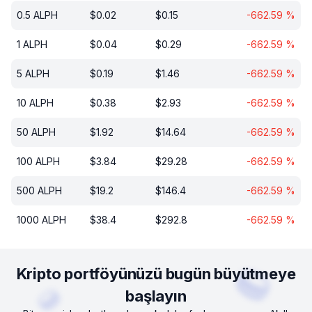
0.5
ALPH
$
0.02
$
0.15
-662.59
%
1
ALPH
$
0.04
$
0.29
-662.59
%
5
ALPH
$
0.19
$
1.46
-662.59
%
10
ALPH
$
0.38
$
2.93
-662.59
%
50
ALPH
$
1.92
$
14.64
-662.59
%
100
ALPH
$
3.84
$
29.28
-662.59
%
500
ALPH
$
19.2
$
146.4
-662.59
%
1000
ALPH
$
38.4
$
292.8
-662.59
%
Kripto portföyünüzü bugün büyütmeye
başlayın