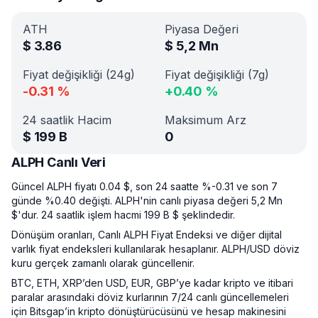
ATH
Piyasa Değeri
$
3.86
$
5,2 Mn
Fiyat değişikliği (24g)
Fiyat değişikliği (7g)
-0.31
%
+
0.40
%
24 saatlik Hacim
Maksimum Arz
$
199 B
0
ALPH Canlı Veri
Güncel ALPH fiyatı 0.04 $, son 24 saatte %-0.31 ve son 7
günde %0.40 değişti. ALPH'nin canlı piyasa değeri 5,2 Mn
$'dur. 24 saatlik işlem hacmi 199 B $ şeklindedir.
Dönüşüm oranları, Canlı ALPH Fiyat Endeksi ve diğer dijital
varlık fiyat endeksleri kullanılarak hesaplanır. ALPH/USD döviz
kuru gerçek zamanlı olarak güncellenir.
BTC, ETH, XRP’den USD, EUR, GBP’ye kadar kripto ve itibari
paralar arasındaki döviz kurlarının 7/24 canlı güncellemeleri
için Bitsgap’in kripto dönüştürücüsünü ve hesap makinesini