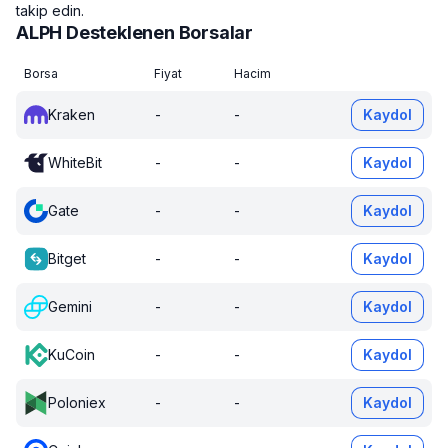
takip edin.
ALPH Desteklenen Borsalar
Borsa
Fiyat
Hacim
Kraken
-
-
Kaydol
WhiteBit
-
-
Kaydol
Gate
-
-
Kaydol
Bitget
-
-
Kaydol
Gemini
-
-
Kaydol
KuCoin
-
-
Kaydol
Poloniex
-
-
Kaydol