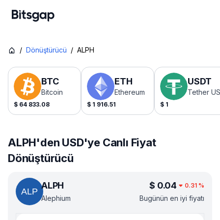
/
Dönüştürücü
/
ALPH
BTC
ETH
USDT
Bitcoin
Ethereum
Tether U
$
64 833.08
$
1 916.51
$
1
ALPH'den USD'ye Canlı Fiyat
Dönüştürücü
ALPH
$
0.04
0.31
%
Alephium
Bugünün en iyi fiyatı