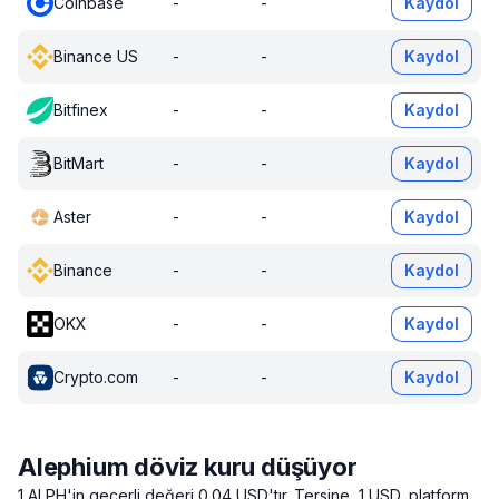
Coinbase
-
-
Kaydol
Binance US
-
-
Kaydol
Bitfinex
-
-
Kaydol
BitMart
-
-
Kaydol
Aster
-
-
Kaydol
Binance
-
-
Kaydol
OKX
-
-
Kaydol
Crypto.com
-
-
Kaydol
Alephium döviz kuru düşüyor
1 ALPH'in geçerli değeri 0.04 USD'tır.
Tersine, 1 USD, platform