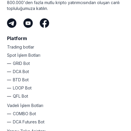
800.000'den fazla mutlu kripto yatırımcısından oluşan canlı
sağlar!
topluluğumuza katılın.
Seviyeniz ne olursa olsun, Bitsgap’in kârınızı
otomatikleştirmek için basit bir planı var. Neden bugün
kaydolmuyorsunuz ve içinizdeki kripto rock yıldızını
ortaya çıkarmıyorsunuz?
Platform
Trading botlar
Spot İşlem Botları
GRID Bot
DCA Bot
BTD Bot
LOOP Bot
QFL Bot
Vadeli İşlem Botları
COMBO Bot
DCA Futures Bot