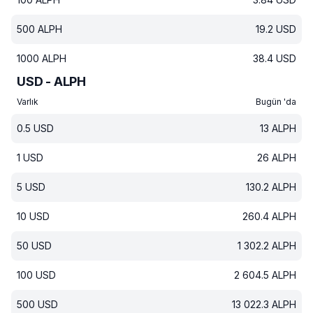
500
ALPH
19.2
USD
1000
ALPH
38.4
USD
USD - ALPH
Varlık
Bugün 'da
0.5
USD
13
ALPH
1
USD
26
ALPH
5
USD
130.2
ALPH
10
USD
260.4
ALPH
50
USD
1 302.2
ALPH
100
USD
2 604.5
ALPH
500
USD
13 022.3
ALPH