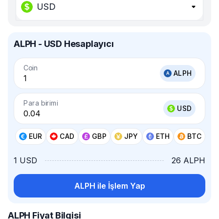
USD
ALPH - USD Hesaplayıcı
Coin
ALPH
Para birimi
USD
EUR
CAD
GBP
JPY
ETH
BTC
1 USD
26 ALPH
ALPH ile İşlem Yap
ALPH Fiyat Bilgisi