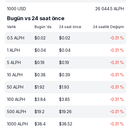
1000
USD
26 044.5
ALPH
Bugün vs 24 saat önce
Varlık
Bugün 'da
24 saat önce
24 saatlik Değişim
0.5
ALPH
$
0.02
$
0.02
-0.31
%
1
ALPH
$
0.04
$
0.04
-0.31
%
5
ALPH
$
0.19
$
0.19
-0.31
%
10
ALPH
$
0.38
$
0.39
-0.31
%
50
ALPH
$
1.92
$
1.93
-0.31
%
100
ALPH
$
3.84
$
3.85
-0.31
%
500
ALPH
$
19.2
$
19.26
-0.31
%
1000
ALPH
$
38.4
$
38.52
-0.31
%