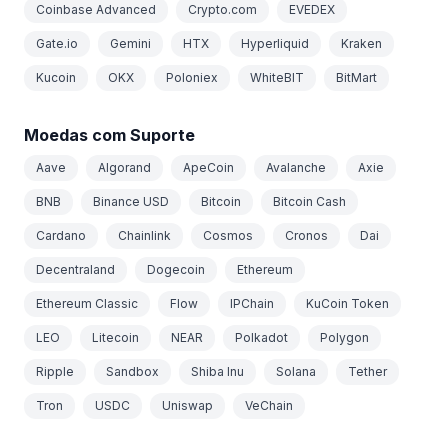
Coinbase Advanced
Crypto.com
EVEDEX
Gate.io
Gemini
HTX
Hyperliquid
Kraken
Kucoin
OKX
Poloniex
WhiteBIT
BitMart
Moedas com Suporte
Aave
Algorand
ApeCoin
Avalanche
Axie
BNB
Binance USD
Bitcoin
Bitcoin Cash
Cardano
Chainlink
Cosmos
Cronos
Dai
Decentraland
Dogecoin
Ethereum
Ethereum Classic
Flow
IPChain
KuCoin Token
LEO
Litecoin
NEAR
Polkadot
Polygon
Ripple
Sandbox
Shiba Inu
Solana
Tether
Tron
USDC
Uniswap
VeChain