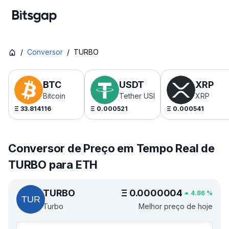
/
Conversor
/
TURBO
BTC
USDT
XRP
Bitcoin
Tether USDt
XRP
Ξ
33.814116
Ξ
0.000521
Ξ
0.000541
Conversor de Preço em Tempo Real de
TURBO para ETH
TURBO
Ξ
0.0000004
4.86
%
Turbo
Melhor preço de hoje