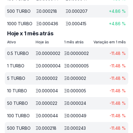
500
TURBO
Ξ
0.000218
Ξ
0.000207
+
4.86
%
1000
TURBO
Ξ
0.000436
Ξ
0.000415
+
4.86
%
Hoje x 1 mês atrás
Ativo
Hoje às
1 mês atrás
Variação em 1 mês
0.5
TURBO
Ξ
0.0000002
Ξ
0.0000002
-11.48
%
1
TURBO
Ξ
0.0000004
Ξ
0.0000005
-11.48
%
5
TURBO
Ξ
0.000002
Ξ
0.000002
-11.48
%
10
TURBO
Ξ
0.000004
Ξ
0.000005
-11.48
%
50
TURBO
Ξ
0.000022
Ξ
0.000024
-11.48
%
100
TURBO
Ξ
0.000044
Ξ
0.000049
-11.48
%
500
TURBO
Ξ
0.000218
Ξ
0.000243
-11.48
%