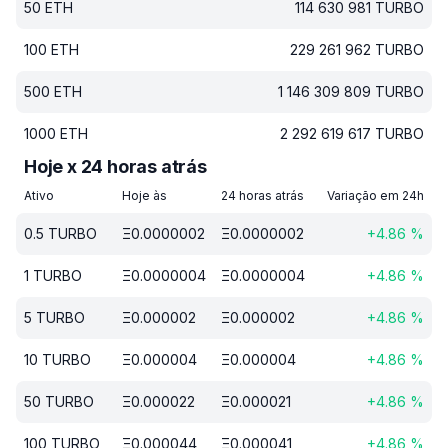
50
ETH
114 630 981
TURBO
100
ETH
229 261 962
TURBO
500
ETH
1 146 309 809
TURBO
1000
ETH
2 292 619 617
TURBO
Hoje x 24 horas atrás
Ativo
Hoje às
24 horas atrás
Variação em 24h
0.5
TURBO
Ξ
0.0000002
Ξ
0.0000002
+
4.86
%
1
TURBO
Ξ
0.0000004
Ξ
0.0000004
+
4.86
%
5
TURBO
Ξ
0.000002
Ξ
0.000002
+
4.86
%
10
TURBO
Ξ
0.000004
Ξ
0.000004
+
4.86
%
50
TURBO
Ξ
0.000022
Ξ
0.000021
+
4.86
%
100
TURBO
Ξ
0.000044
Ξ
0.000041
+
4.86
%