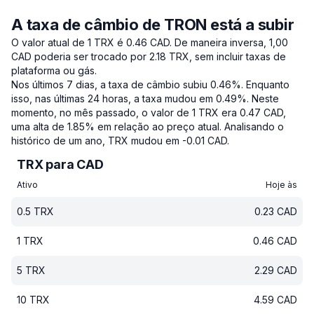
A taxa de câmbio de TRON está a subir
O valor atual de 1 TRX é 0.46 CAD.
De maneira inversa, 1,00
CAD poderia ser trocado por 2.18 TRX, sem incluir taxas de
plataforma ou gás.
Nos últimos 7 dias, a taxa de câmbio subiu 0.46%.
Enquanto
isso, nas últimas 24 horas, a taxa mudou em 0.49%.
Neste
momento, no mês passado, o valor de 1 TRX era 0.47 CAD,
uma alta de 1.85% em relação ao preço atual.
Analisando o
histórico de um ano, TRX mudou em -0.01 CAD.
TRX para CAD
Ativo
Hoje às
0.5
TRX
0.23
CAD
1
TRX
0.46
CAD
5
TRX
2.29
CAD
10
TRX
4.59
CAD