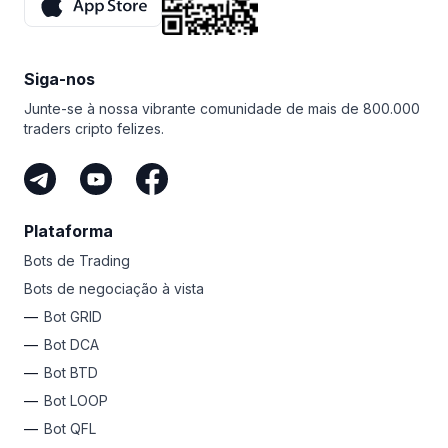
melhores afiliados compartilham os ganhos. É isso que
chamamos de motivação extra, não acha?
Você nem precisa negociar para ganhar na Bitsgap.
Siga-nos
Desde que você tenha um público e compartilhe seu
link exclusivo, você pode ganhar dinheiro como afiliado
Junte-se à nossa vibrante comunidade de mais de 800.000
da Bitsgap. É a maneira mais fácil de ganhar
traders cripto felizes.
criptomoedas sem arriscar seu próprio dinheiro.
Plataforma
Bots de Trading
Bots de negociação à vista
Bot GRID
Bot DCA
Bot BTD
Bot LOOP
Bot QFL