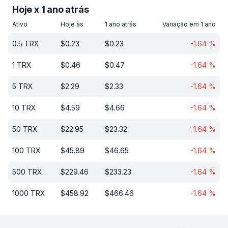
Hoje x 1 ano atrás
Ativo
Hoje às
1 ano atrás
Variação em 1 ano
0.5
TRX
$
0.23
$
0.23
-1.64
%
1
TRX
$
0.46
$
0.47
-1.64
%
5
TRX
$
2.29
$
2.33
-1.64
%
10
TRX
$
4.59
$
4.66
-1.64
%
50
TRX
$
22.95
$
23.32
-1.64
%
100
TRX
$
45.89
$
46.65
-1.64
%
500
TRX
$
229.46
$
233.23
-1.64
%
1000
TRX
$
458.92
$
466.46
-1.64
%