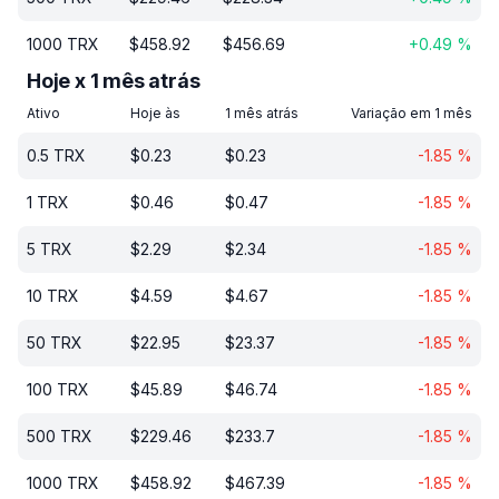
1000
TRX
$
458.92
$
456.69
+
0.49
%
Hoje x 1 mês atrás
Ativo
Hoje às
1 mês atrás
Variação em 1 mês
0.5
TRX
$
0.23
$
0.23
-1.85
%
1
TRX
$
0.46
$
0.47
-1.85
%
5
TRX
$
2.29
$
2.34
-1.85
%
10
TRX
$
4.59
$
4.67
-1.85
%
50
TRX
$
22.95
$
23.37
-1.85
%
100
TRX
$
45.89
$
46.74
-1.85
%
500
TRX
$
229.46
$
233.7
-1.85
%
1000
TRX
$
458.92
$
467.39
-1.85
%