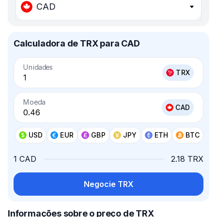
CAD
Calculadora de TRX para CAD
Unidades
TRX
Moeda
CAD
USD
EUR
GBP
JPY
ETH
BTC
1 CAD
2.18 TRX
Negocie TRX
Informações sobre o preço de TRX