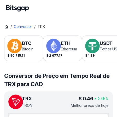
/
Conversor
/
TRX
BTC
ETH
USDT
Bitcoin
Ethereum
Tether U
$
90 715.11
$
2 677.17
$
1.39
Conversor de Preço em Tempo Real de
TRX para CAD
TRX
$
0.46
0.49
%
TRON
Melhor preço de hoje