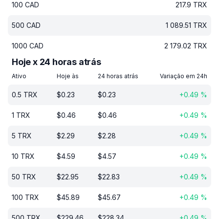
100
CAD
217.9
TRX
500
CAD
1 089.51
TRX
1000
CAD
2 179.02
TRX
Hoje x 24 horas atrás
Ativo
Hoje às
24 horas atrás
Variação em 24h
0.5
TRX
$
0.23
$
0.23
+
0.49
%
1
TRX
$
0.46
$
0.46
+
0.49
%
5
TRX
$
2.29
$
2.28
+
0.49
%
10
TRX
$
4.59
$
4.57
+
0.49
%
50
TRX
$
22.95
$
22.83
+
0.49
%
100
TRX
$
45.89
$
45.67
+
0.49
%
500
TRX
$
229.46
$
228.34
+
0.49
%