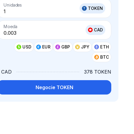
Unidades
TOKEN
Moeda
CAD
USD
EUR
GBP
JPY
ETH
BTC
1 CAD
378 TOKEN
Negocie TOKEN