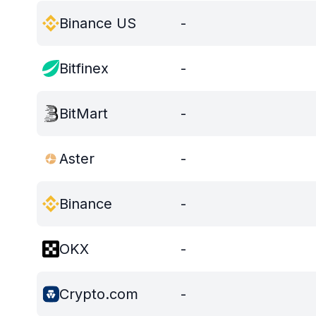
Binance US
-
Bitfinex
-
BitMart
-
Aster
-
Binance
-
OKX
-
Crypto.com
-