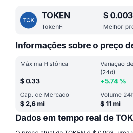
TOKEN
$
0.003
TokenFi
Melhor pr
Informações sobre o preço 
Máxima Histórica
Variação d
(24d)
$
0.33
+
5.74
%
Cap. de Mercado
Volume 24
$
2,6 mi
$
11 mi
Dados em tempo real de TO
O preço atual de TOKEN é $ 0.003, uma v