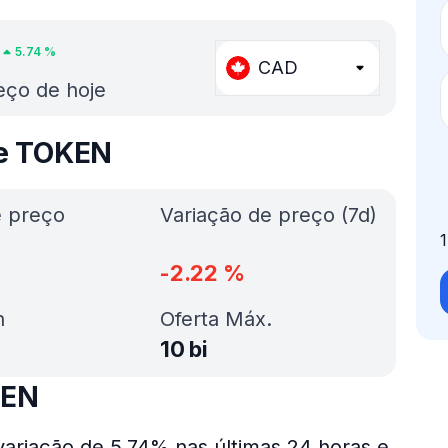
5.74
%
CAD
eço de hoje
de TOKEN
e preço
Variação de preço (7d)
-2.22
%
h
Oferta Máx.
10 bi
KEN
ariação de 5.74% nas últimas 24 horas e