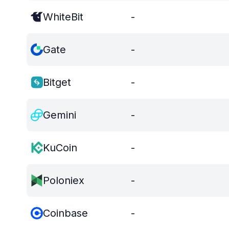
WhiteBit
-
Gate
-
Bitget
-
Gemini
-
KuCoin
-
Poloniex
-
Coinbase
-