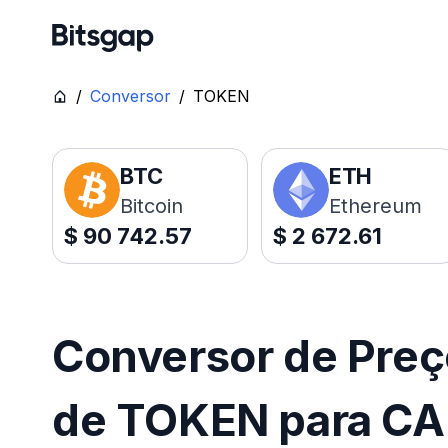
/
Conversor
/
TOKEN
BTC
ETH
Bitcoin
Ethereum
$
90 742.57
$
2 672.61
Conversor de Pre
de TOKEN para C