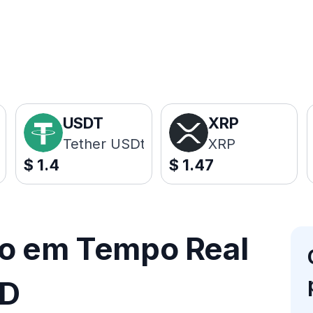
USDT
XRP
Tether USDt
XRP
$
1.4
$
1.47
ço em Tempo Real
AD