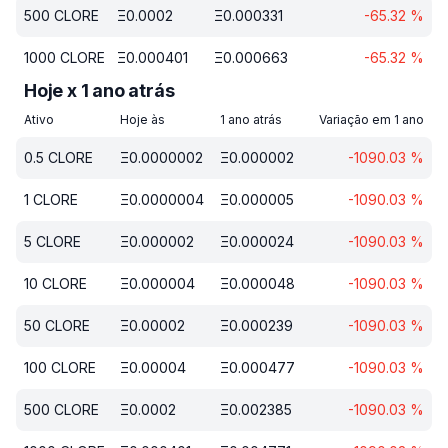
500
CLORE
Ξ
0.0002
Ξ
0.000331
-65.32
%
1000
CLORE
Ξ
0.000401
Ξ
0.000663
-65.32
%
Hoje x 1 ano atrás
Ativo
Hoje às
1 ano atrás
Variação em 1 ano
0.5
CLORE
Ξ
0.0000002
Ξ
0.000002
-1090.03
%
1
CLORE
Ξ
0.0000004
Ξ
0.000005
-1090.03
%
5
CLORE
Ξ
0.000002
Ξ
0.000024
-1090.03
%
10
CLORE
Ξ
0.000004
Ξ
0.000048
-1090.03
%
50
CLORE
Ξ
0.00002
Ξ
0.000239
-1090.03
%
100
CLORE
Ξ
0.00004
Ξ
0.000477
-1090.03
%
500
CLORE
Ξ
0.0002
Ξ
0.002385
-1090.03
%