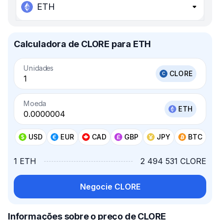
ETH
Calculadora de CLORE para ETH
Unidades
CLORE
Moeda
ETH
USD
EUR
CAD
GBP
JPY
BTC
1 ETH
2 494 531 CLORE
Negocie CLORE
Informações sobre o preço de CLORE