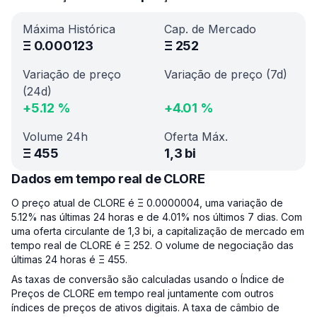
Máxima Histórica
Cap. de Mercado
Ξ
0.000123
Ξ
252
Variação de preço
Variação de preço (7d)
(24d)
+
5.12
%
+
4.01
%
Volume 24h
Oferta Máx.
Ξ
455
1,3 bi
Dados em tempo real de CLORE
O preço atual de CLORE é Ξ 0.0000004, uma variação de
5.12% nas últimas 24 horas e de 4.01% nos últimos 7 dias. Com
uma oferta circulante de 1,3 bi, a capitalização de mercado em
tempo real de CLORE é Ξ 252. O volume de negociação das
últimas 24 horas é Ξ 455.
As taxas de conversão são calculadas usando o Índice de
Preços de CLORE em tempo real juntamente com outros
índices de preços de ativos digitais. A taxa de câmbio de