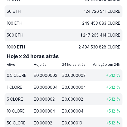
50
ETH
124 726 541
CLORE
100
ETH
249 453 083
CLORE
500
ETH
1 247 265 414
CLORE
1000
ETH
2 494 530 828
CLORE
Hoje x 24 horas atrás
Ativo
Hoje às
24 horas atrás
Variação em 24h
0.5
CLORE
Ξ
0.0000002
Ξ
0.0000002
+
5.12
%
1
CLORE
Ξ
0.0000004
Ξ
0.0000004
+
5.12
%
5
CLORE
Ξ
0.000002
Ξ
0.000002
+
5.12
%
10
CLORE
Ξ
0.000004
Ξ
0.000004
+
5.12
%
50
CLORE
Ξ
0.00002
Ξ
0.000019
+
5.12
%