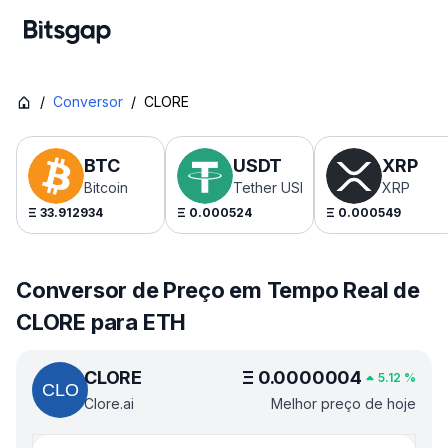
/
Conversor
/
CLORE
BTC
USDT
XRP
Bitcoin
Tether USDt
XRP
Ξ
33.912934
Ξ
0.000524
Ξ
0.000549
Conversor de Preço em Tempo Real de
CLORE para ETH
CLORE
Ξ
0.0000004
5.12
%
Clore.ai
Melhor preço de hoje