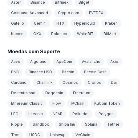
Aster
Binance
Bitfinex
Bitget
Coinbase Advanced
Crypto.com
EVEDEX
Gate.io
Gemini
HTX
Hyperliquid
Kraken
Kucoin
OKX
Poloniex
WhiteBIT
BitMart
Moedas com Suporte
Aave
Algorand
ApeCoin
Avalanche
Axie
BNB
Binance USD
Bitcoin
Bitcoin Cash
Cardano
Chainlink
Cosmos
Cronos
Dai
Decentraland
Dogecoin
Ethereum
Ethereum Classic
Flow
IPChain
KuCoin Token
LEO
Litecoin
NEAR
Polkadot
Polygon
Ripple
Sandbox
Shiba Inu
Solana
Tether
Tron
USDC
Uniswap
VeChain