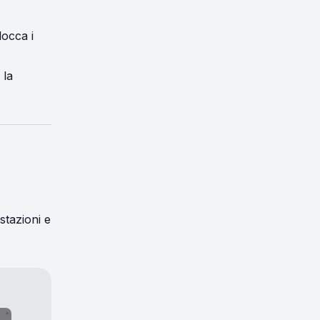
blocca i
 la
stazioni e