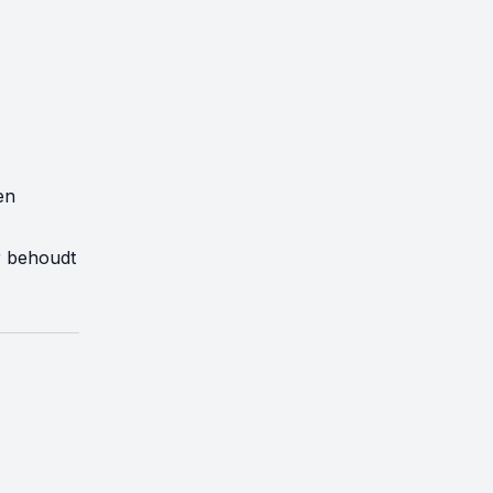
 en
r behoudt