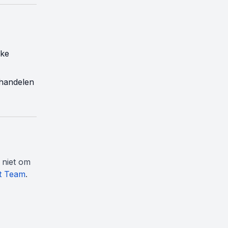
jke
 handelen
 niet om
t Team
.