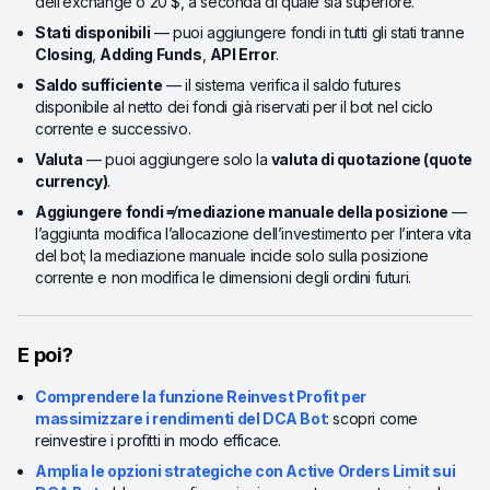
dell’exchange o 20 $, a seconda di quale sia superiore.
Stati disponibili
— puoi aggiungere fondi in tutti gli stati tranne
Closing
,
Adding Funds
,
API Error
.
Saldo sufficiente
— il sistema verifica il saldo futures
disponibile al netto dei fondi già riservati per il bot nel ciclo
corrente e successivo.
Valuta
— puoi aggiungere solo la
valuta di quotazione (quote
currency)
.
Aggiungere fondi ≠ mediazione manuale della posizione
—
l’aggiunta modifica l’allocazione dell’investimento per l’intera vita
del bot; la mediazione manuale incide solo sulla posizione
corrente e non modifica le dimensioni degli ordini futuri.
E poi?
Comprendere la funzione Reinvest Profit per
massimizzare i rendimenti del DCA Bot
: scopri come
reinvestire i profitti in modo efficace.
Amplia le opzioni strategiche con Active Orders Limit sui