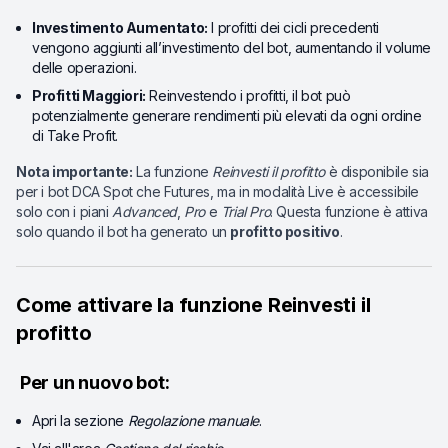
Investimento Aumentato:
I profitti dei cicli precedenti
vengono aggiunti all’investimento del bot, aumentando il volume
delle operazioni.
Profitti Maggiori:
Reinvestendo i profitti, il bot può
potenzialmente generare rendimenti più elevati da ogni ordine
di Take Profit.
Nota importante:
La funzione
Reinvesti il profitto
è disponibile sia
per i bot DCA Spot che Futures, ma in modalità Live è accessibile
solo con i piani
Advanced
,
Pro
e
Trial Pro
. Questa funzione è attiva
solo quando il bot ha generato un
profitto positivo
.
Come attivare la funzione Reinvesti il
profitto
Per un nuovo bot:
Apri la sezione
Regolazione manuale
.