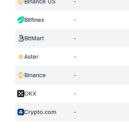
Binance US
-
Bitfinex
-
BitMart
-
Aster
-
Binance
-
OKX
-
Crypto.com
-