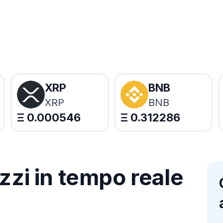
XRP
BNB
XRP
BNB
Ξ
0.000546
Ξ
0.312286
zzi in tempo reale