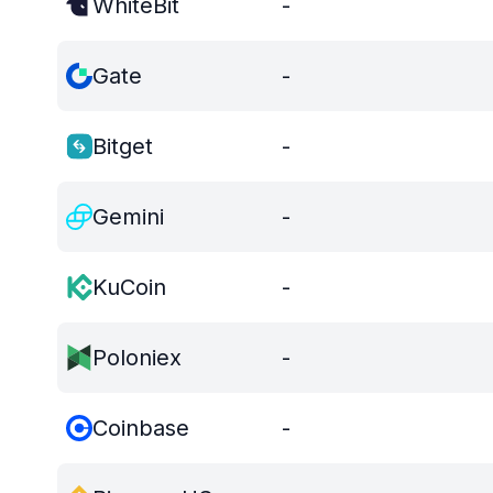
WhiteBit
-
Gate
-
Bitget
-
Gemini
-
KuCoin
-
Poloniex
-
Coinbase
-