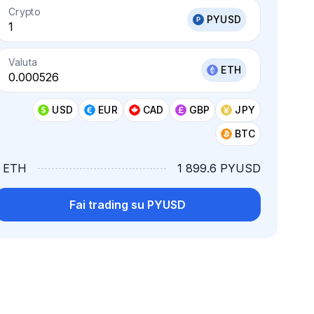
Crypto
PYUSD
Valuta
ETH
USD
EUR
CAD
GBP
JPY
BTC
1 ETH
1 899.6 PYUSD
Fai trading su PYUSD