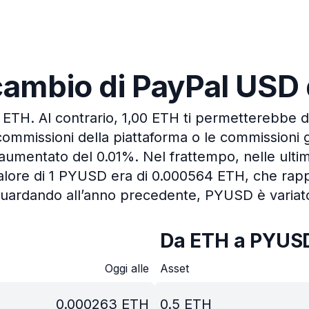
i cambio di PayPal USD
6 ETH.
Al contrario, 1,00 ETH ti permetterebbe d
commissioni della piattaforma o le commissioni 
 è aumentato del 0.01%.
Nel frattempo, nelle ulti
valore di 1 PYUSD era di 0.000564 ETH, che ra
uardando all’anno precedente, PYUSD è variat
Da ETH a PYUS
Oggi alle
Asset
0.000263
ETH
0.5
ETH