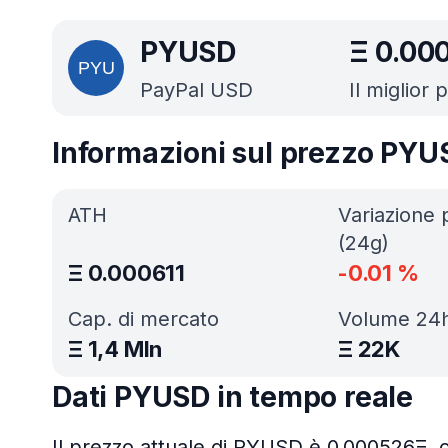
PYUSD
Ξ
0.00
PayPal USD
Il miglior 
Informazioni sul prezzo PYU
ATH
Variazione 
(24g)
Ξ
0.000611
-0.01
%
Cap. di mercato
Volume 24
Ξ
1,4 Mln
Ξ
22K
Dati PYUSD in tempo reale
Il prezzo attuale di PYUSD è 0.000526Ξ, c