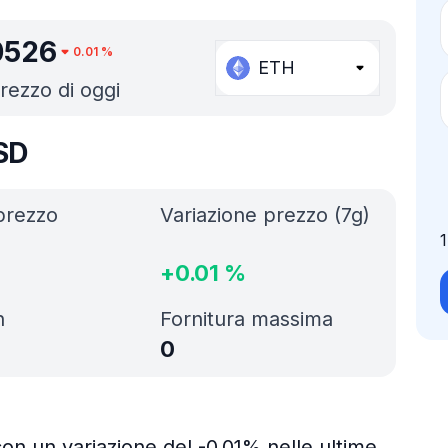
0526
0.01
%
ETH
prezzo di oggi
SD
prezzo
Variazione prezzo (7g)
+
0.01
%
h
Fornitura massima
0
on un variazione del -0.01% nelle ultime