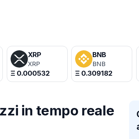
XRP
BNB
XRP
BNB
Ξ
0.000532
Ξ
0.309182
zzi in tempo reale