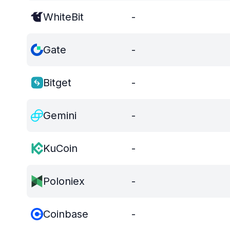
WhiteBit
-
Gate
-
Bitget
-
Gemini
-
KuCoin
-
Poloniex
-
Coinbase
-