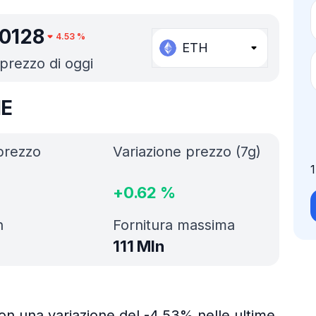
00128
4.53
%
ETH
r prezzo di oggi
ME
prezzo
Variazione prezzo (7g)
+
0.62
%
h
Fornitura massima
111 Mln
con una variazione del -4.53% nelle ultime