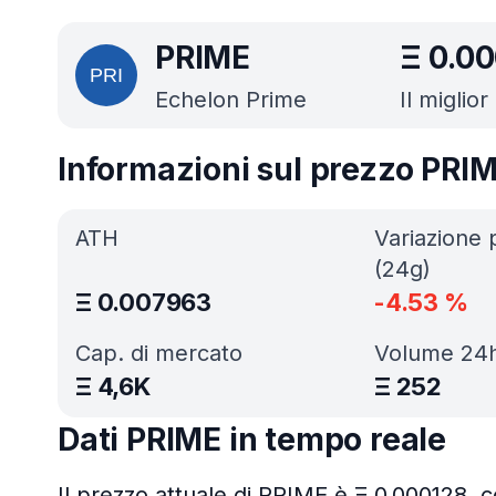
PRIME
Ξ
0.0
Echelon Prime
Il miglio
Informazioni sul prezzo PRI
ATH
Variazione 
(24g)
Ξ
0.007963
-4.53
%
Cap. di mercato
Volume 24
Ξ
4,6K
Ξ
252
Dati PRIME in tempo reale
Il prezzo attuale di PRIME è Ξ 0.000128, 