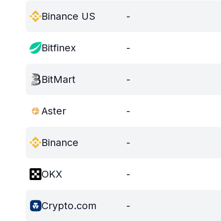
Binance US
-
Bitfinex
-
BitMart
-
Aster
-
Binance
-
OKX
-
Crypto.com
-