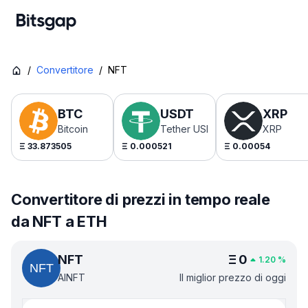
/
Convertitore
/
NFT
BTC
USDT
XRP
Bitcoin
Tether USDt
XRP
Ξ
33.873505
Ξ
0.000521
Ξ
0.00054
Convertitore di prezzi in tempo reale
da NFT a ETH
NFT
Ξ
0
1.20
%
AINFT
Il miglior prezzo di oggi