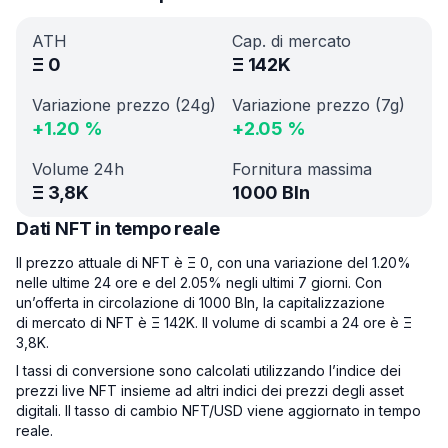
ATH
Cap. di mercato
Ξ
0
Ξ
142K
Variazione prezzo (24g)
Variazione prezzo (7g)
+
1.20
%
+
2.05
%
Volume 24h
Fornitura massima
Ξ
3,8K
1000 Bln
Dati NFT in tempo reale
Il prezzo attuale di NFT è Ξ 0, con una variazione del 1.20%
nelle ultime 24 ore e del 2.05% negli ultimi 7 giorni. Con
un’offerta in circolazione di 1000 Bln, la capitalizzazione
di mercato di NFT è Ξ 142K. Il volume di scambi a 24 ore è Ξ
3,8K.
I tassi di conversione sono calcolati utilizzando l’indice dei
prezzi live NFT insieme ad altri indici dei prezzi degli asset
digitali. Il tasso di cambio NFT/USD viene aggiornato in tempo
reale.