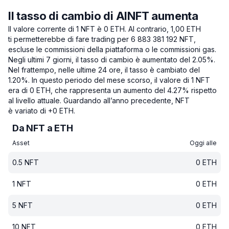
Il tasso di cambio di AINFT aumenta
Il valore corrente di 1 NFT è 0 ETH.
Al contrario, 1,00 ETH
ti permetterebbe di fare trading per 6 883 381 192 NFT,
escluse le commissioni della piattaforma o le commissioni gas.
Negli ultimi 7 giorni, il tasso di cambio è aumentato del 2.05%.
Nel frattempo, nelle ultime 24 ore, il tasso è cambiato del
1.20%.
In questo periodo del mese scorso, il valore di 1 NFT
era di 0 ETH, che rappresenta un aumento del 4.27% rispetto
al livello attuale.
Guardando all’anno precedente, NFT
è variato di +0 ETH.
Da NFT a ETH
Asset
Oggi alle
0.5
NFT
0
ETH
1
NFT
0
ETH
5
NFT
0
ETH
10
NFT
0
ETH