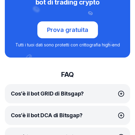
bot di trading crypto
Prova gratuita
Tutti i tuoi dati sono protetti con crittografia high-end
FAQ
Cos’è il bot GRID di Bitsgap?
Il
bot
GRID di Bitsgap è uno strumento di trading
Cos’è il bot DCA di Bitsgap?
automatizzato avanzato che applica la
strategia di trading GRID
. Suddividendo la fascia
di prezzo specificata in più livelli, il bot GRID crea una
Il bot DCA di