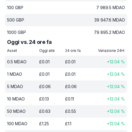
100
GBP
7 989.5
MDAO
500
GBP
39 947.6
MDAO
1000
GBP
79 895.2
MDAO
Oggi vs. 24 ore fa
Asset
Oggi alle
24 ore fa
Variazione 24H:
0.5
MDAO
£
0.01
£
0.01
+
12.04
%
1
MDAO
£
0.01
£
0.01
+
12.04
%
5
MDAO
£
0.06
£
0.06
+
12.04
%
10
MDAO
£
0.13
£
0.11
+
12.04
%
50
MDAO
£
0.63
£
0.55
+
12.04
%
100
MDAO
£
1.25
£
1.1
+
12.04
%