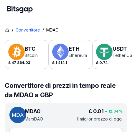
/
Convertitore
/
MDAO
BTC
ETH
USDT
Bitcoin
Ethereum
Tether U
£
47 864.03
£
1 414.1
£
0.74
Convertitore di prezzi in tempo reale
da MDAO a GBP
MDAO
£
0.01
12.04
%
MarsDAO
Il miglior prezzo di oggi