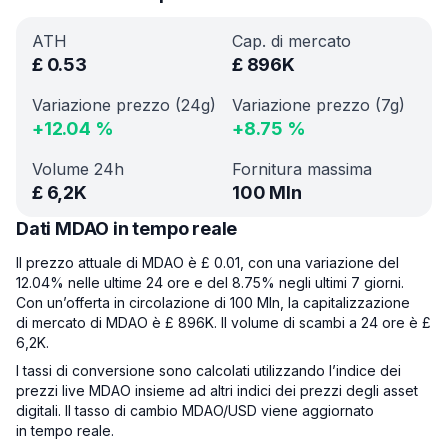
ATH
Cap. di mercato
£
0.53
£
896K
Variazione prezzo (24g)
Variazione prezzo (7g)
+
12.04
%
+
8.75
%
Volume 24h
Fornitura massima
£
6,2K
100 Mln
Dati MDAO in tempo reale
Il prezzo attuale di MDAO è £ 0.01, con una variazione del
12.04% nelle ultime 24 ore e del 8.75% negli ultimi 7 giorni.
Con un’offerta in circolazione di 100 Mln, la capitalizzazione
di mercato di MDAO è £ 896K. Il volume di scambi a 24 ore è £
6,2K.
I tassi di conversione sono calcolati utilizzando l’indice dei
prezzi live MDAO insieme ad altri indici dei prezzi degli asset
digitali. Il tasso di cambio MDAO/USD viene aggiornato
in tempo reale.