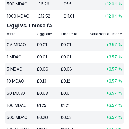
500
MDAO
£
6.26
£
5.5
+
12.04
%
1000
MDAO
£
12.52
£
11.01
+
12.04
%
Oggi vs. 1 mese fa
Asset
Oggi alle
1 mese fa
Variazioni a 1 mese
0.5
MDAO
£
0.01
£
0.01
+
3.57
%
1
MDAO
£
0.01
£
0.01
+
3.57
%
5
MDAO
£
0.06
£
0.06
+
3.57
%
10
MDAO
£
0.13
£
0.12
+
3.57
%
50
MDAO
£
0.63
£
0.6
+
3.57
%
100
MDAO
£
1.25
£
1.21
+
3.57
%
500
MDAO
£
6.26
£
6.03
+
3.57
%