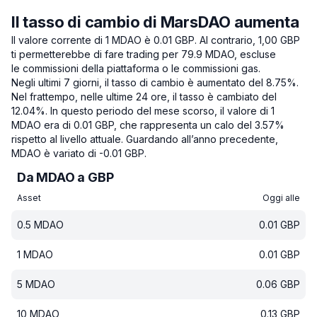
Il tasso di cambio di MarsDAO aumenta
Il valore corrente di 1 MDAO è 0.01 GBP.
Al contrario, 1,00 GBP
ti permetterebbe di fare trading per 79.9 MDAO, escluse
le commissioni della piattaforma o le commissioni gas.
Negli ultimi 7 giorni, il tasso di cambio è aumentato del 8.75%.
Nel frattempo, nelle ultime 24 ore, il tasso è cambiato del
12.04%.
In questo periodo del mese scorso, il valore di 1
MDAO era di 0.01 GBP, che rappresenta un calo del 3.57%
rispetto al livello attuale.
Guardando all’anno precedente,
MDAO è variato di -0.01 GBP.
Da MDAO a GBP
Asset
Oggi alle
0.5
MDAO
0.01
GBP
1
MDAO
0.01
GBP
5
MDAO
0.06
GBP
10
MDAO
0.13
GBP