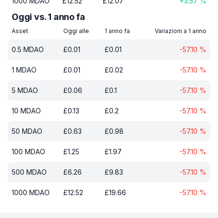
1000
MDAO
£
12.52
£
12.07
+
3.57
%
Oggi vs. 1 anno fa
Asset
Oggi alle
1 anno fa
Variazioni a 1 anno
0.5
MDAO
£
0.01
£
0.01
-57.10
%
1
MDAO
£
0.01
£
0.02
-57.10
%
5
MDAO
£
0.06
£
0.1
-57.10
%
10
MDAO
£
0.13
£
0.2
-57.10
%
50
MDAO
£
0.63
£
0.98
-57.10
%
100
MDAO
£
1.25
£
1.97
-57.10
%
500
MDAO
£
6.26
£
9.83
-57.10
%
1000
MDAO
£
12.52
£
19.66
-57.10
%