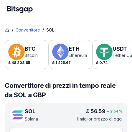
/
Convertitore
/
SOL
BTC
ETH
USDT
Bitcoin
Ethereum
Tether U
£
48 208.85
£
1 425.67
£
0.74
Convertitore di prezzi in tempo reale
da SOL a GBP
SOL
£
56.59
2.54
%
Solana
Il miglior prezzo di oggi