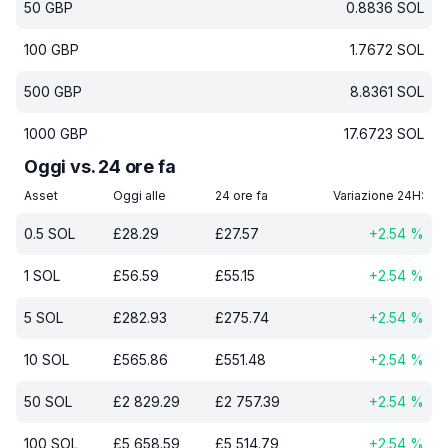
50
GBP
0.8836
SOL
100
GBP
1.7672
SOL
500
GBP
8.8361
SOL
1000
GBP
17.6723
SOL
Oggi vs. 24 ore fa
Asset
Oggi alle
24 ore fa
Variazione 24H:
0.5
SOL
£
28.29
£
27.57
+
2.54
%
1
SOL
£
56.59
£
55.15
+
2.54
%
5
SOL
£
282.93
£
275.74
+
2.54
%
10
SOL
£
565.86
£
551.48
+
2.54
%
50
SOL
£
2 829.29
£
2 757.39
+
2.54
%
100
SOL
£
5 658.59
£
5 514.79
+
2.54
%