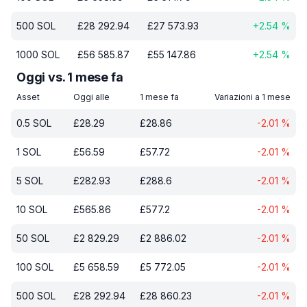
500
SOL
£
28 292.94
£
27 573.93
+
2.54
%
1000
SOL
£
56 585.87
£
55 147.86
+
2.54
%
Oggi vs. 1 mese fa
Asset
Oggi alle
1 mese fa
Variazioni a 1 mese
0.5
SOL
£
28.29
£
28.86
-2.01
%
1
SOL
£
56.59
£
57.72
-2.01
%
5
SOL
£
282.93
£
288.6
-2.01
%
10
SOL
£
565.86
£
577.2
-2.01
%
50
SOL
£
2 829.29
£
2 886.02
-2.01
%
100
SOL
£
5 658.59
£
5 772.05
-2.01
%
500
SOL
£
28 292.94
£
28 860.23
-2.01
%