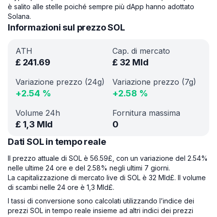
è salito alle stelle poiché sempre più dApp hanno adottato
Solana.
Informazioni sul prezzo SOL
ATH
Cap. di mercato
£
241.69
£
32 Mld
Variazione prezzo (24g)
Variazione prezzo (7g)
+
2.54
%
+
2.58
%
Volume 24h
Fornitura massima
£
1,3 Mld
0
Dati SOL in tempo reale
Il prezzo attuale di SOL è 56.59£, con un variazione del 2.54%
nelle ultime 24 ore e del 2.58% negli ultimi 7 giorni.
La capitalizzazione di mercato live di SOL è 32 Mld£. Il volume
di scambi nelle 24 ore è 1,3 Mld£.
I tassi di conversione sono calcolati utilizzando l’indice dei
prezzi SOL in tempo reale insieme ad altri indici dei prezzi