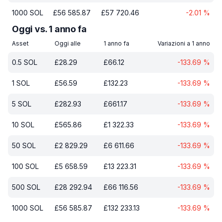
1000
SOL
£
56 585.87
£
57 720.46
-2.01
%
Oggi vs. 1 anno fa
Asset
Oggi alle
1 anno fa
Variazioni a 1 anno
0.5
SOL
£
28.29
£
66.12
-133.69
%
1
SOL
£
56.59
£
132.23
-133.69
%
5
SOL
£
282.93
£
661.17
-133.69
%
10
SOL
£
565.86
£
1 322.33
-133.69
%
50
SOL
£
2 829.29
£
6 611.66
-133.69
%
100
SOL
£
5 658.59
£
13 223.31
-133.69
%
500
SOL
£
28 292.94
£
66 116.56
-133.69
%
1000
SOL
£
56 585.87
£
132 233.13
-133.69
%