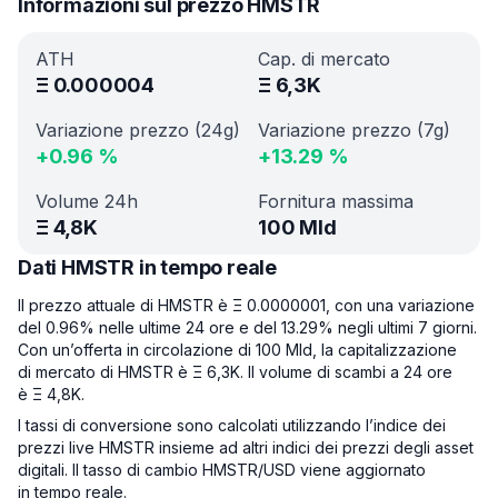
Informazioni sul prezzo HMSTR
ATH
Cap. di mercato
Ξ
0.000004
Ξ
6,3K
Variazione prezzo (24g)
Variazione prezzo (7g)
+
0.96
%
+
13.29
%
Volume 24h
Fornitura massima
Ξ
4,8K
100 Mld
Dati HMSTR in tempo reale
Il prezzo attuale di HMSTR è Ξ 0.0000001, con una variazione
del 0.96% nelle ultime 24 ore e del 13.29% negli ultimi 7 giorni.
Con un’offerta in circolazione di 100 Mld, la capitalizzazione
di mercato di HMSTR è Ξ 6,3K. Il volume di scambi a 24 ore
è Ξ 4,8K.
I tassi di conversione sono calcolati utilizzando l’indice dei
prezzi live HMSTR insieme ad altri indici dei prezzi degli asset
digitali. Il tasso di cambio HMSTR/USD viene aggiornato
in tempo reale.