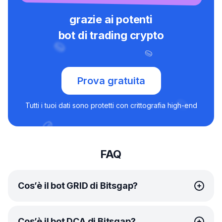
grazie ai potenti
bot di trading crypto
Prova gratuita
Tutti i tuoi dati sono protetti con crittografia high-end
FAQ
Cos’è il bot GRID di Bitsgap?
Il
bot
GRID di Bitsgap è uno strumento di trading
Cos’è il bot DCA di Bitsgap?