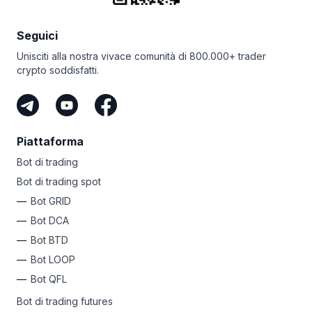
di trading associati.
pagare alcun costo. Non perdere l’occasione di sfruttare
la potenza del bot DCA di Bitsgap e trasformare la tua
Seguici
esperienza di trading!
Unisciti alla nostra vivace comunità di 800.000+ trader
crypto soddisfatti.
Piattaforma
Bot di trading
Bot di trading spot
Bot GRID
Bot DCA
Bot BTD
Bot LOOP
Bot QFL
Bot di trading futures