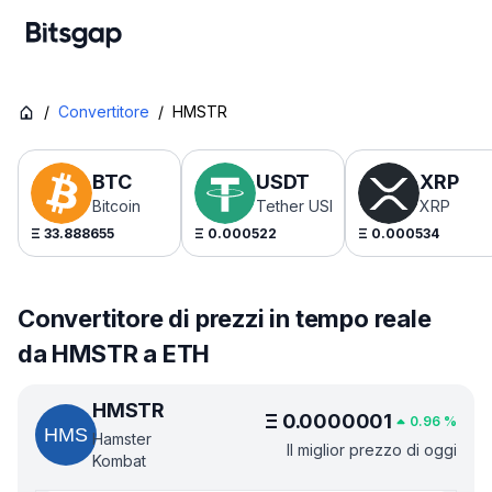
/
Convertitore
/
HMSTR
BTC
USDT
XRP
Bitcoin
Tether USDt
XRP
Ξ
33.888655
Ξ
0.000522
Ξ
0.000534
Convertitore di prezzi in tempo reale
da HMSTR a ETH
HMSTR
Ξ
0.0000001
0.96
%
Hamster
Il miglior prezzo di oggi
Kombat