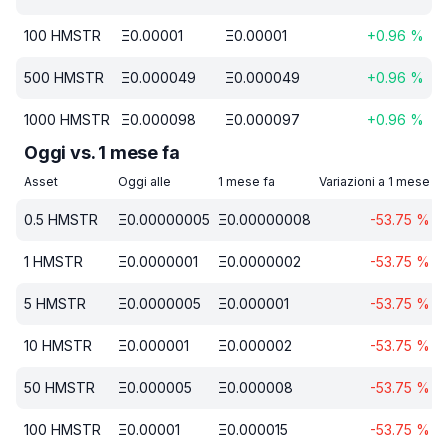
100
HMSTR
Ξ
0.00001
Ξ
0.00001
+
0.96
%
500
HMSTR
Ξ
0.000049
Ξ
0.000049
+
0.96
%
1000
HMSTR
Ξ
0.000098
Ξ
0.000097
+
0.96
%
Oggi vs. 1 mese fa
Asset
Oggi alle
1 mese fa
Variazioni a 1 mese
0.5
HMSTR
Ξ
0.00000005
Ξ
0.00000008
-53.75
%
1
HMSTR
Ξ
0.0000001
Ξ
0.0000002
-53.75
%
5
HMSTR
Ξ
0.0000005
Ξ
0.000001
-53.75
%
10
HMSTR
Ξ
0.000001
Ξ
0.000002
-53.75
%
50
HMSTR
Ξ
0.000005
Ξ
0.000008
-53.75
%
100
HMSTR
Ξ
0.00001
Ξ
0.000015
-53.75
%