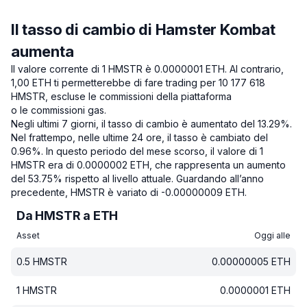
Il tasso di cambio di Hamster Kombat
aumenta
Il valore corrente di 1 HMSTR è 0.0000001 ETH.
Al contrario,
1,00 ETH ti permetterebbe di fare trading per 10 177 618
HMSTR, escluse le commissioni della piattaforma
o le commissioni gas.
Negli ultimi 7 giorni, il tasso di cambio è aumentato del 13.29%.
Nel frattempo, nelle ultime 24 ore, il tasso è cambiato del
0.96%.
In questo periodo del mese scorso, il valore di 1
HMSTR era di 0.0000002 ETH, che rappresenta un aumento
del 53.75% rispetto al livello attuale.
Guardando all’anno
precedente, HMSTR è variato di -0.00000009 ETH.
Da HMSTR a ETH
Asset
Oggi alle
0.5
HMSTR
0.00000005
ETH
1
HMSTR
0.0000001
ETH