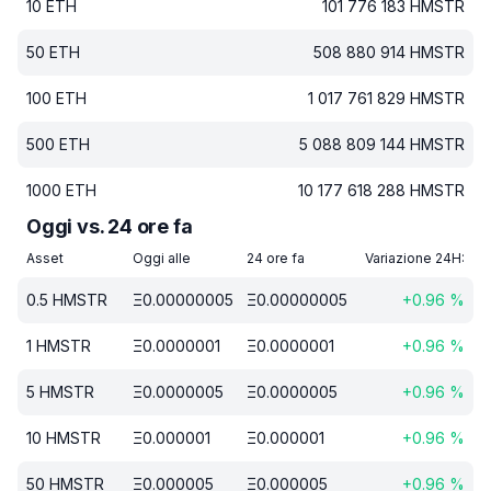
10
ETH
101 776 183
HMSTR
50
ETH
508 880 914
HMSTR
100
ETH
1 017 761 829
HMSTR
500
ETH
5 088 809 144
HMSTR
1000
ETH
10 177 618 288
HMSTR
Oggi vs. 24 ore fa
Asset
Oggi alle
24 ore fa
Variazione 24H:
0.5
HMSTR
Ξ
0.00000005
Ξ
0.00000005
+
0.96
%
1
HMSTR
Ξ
0.0000001
Ξ
0.0000001
+
0.96
%
5
HMSTR
Ξ
0.0000005
Ξ
0.0000005
+
0.96
%
10
HMSTR
Ξ
0.000001
Ξ
0.000001
+
0.96
%
50
HMSTR
Ξ
0.000005
Ξ
0.000005
+
0.96
%