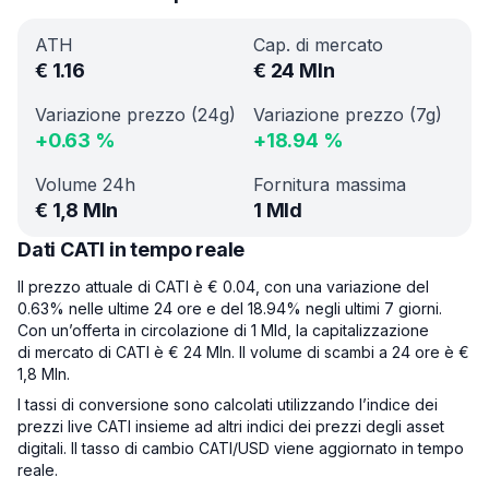
ATH
Cap. di mercato
€
1.16
€
24 Mln
Variazione prezzo (24g)
Variazione prezzo (7g)
+
0.63
%
+
18.94
%
Volume 24h
Fornitura massima
€
1,8 Mln
1 Mld
Dati CATI in tempo reale
Il prezzo attuale di CATI è € 0.04, con una variazione del
0.63% nelle ultime 24 ore e del 18.94% negli ultimi 7 giorni.
Con un’offerta in circolazione di 1 Mld, la capitalizzazione
di mercato di CATI è € 24 Mln. Il volume di scambi a 24 ore è €
1,8 Mln.
I tassi di conversione sono calcolati utilizzando l’indice dei
prezzi live CATI insieme ad altri indici dei prezzi degli asset
digitali. Il tasso di cambio CATI/USD viene aggiornato in tempo
reale.