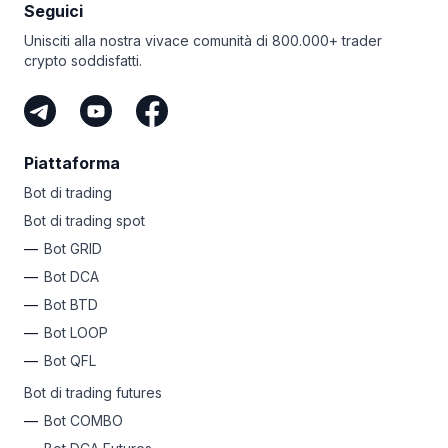
l’eccellenza ti assicurano di essere sempre al sicuro nel
Seguici
gestire i tuoi fondi crypto con noi.
Unisciti alla nostra vivace comunità di 800.000+ trader
crypto soddisfatti.
Piattaforma
Bot di trading
Bot di trading spot
Bot GRID
Bot DCA
Bot BTD
Bot LOOP
Bot QFL
Bot di trading futures
Bot COMBO