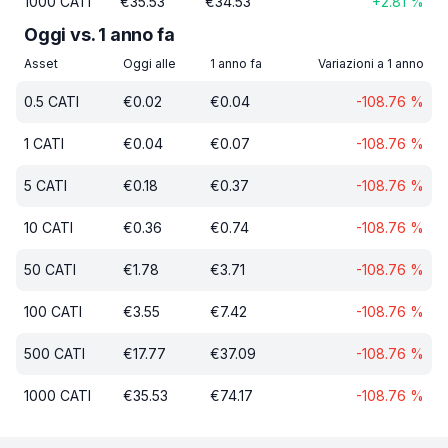
1000
CATI
€
35.53
€
34.53
+
2.81
%
Oggi vs. 1 anno fa
Asset
Oggi alle
1 anno fa
Variazioni a 1 anno
0.5
CATI
€
0.02
€
0.04
-108.76
%
1
CATI
€
0.04
€
0.07
-108.76
%
5
CATI
€
0.18
€
0.37
-108.76
%
10
CATI
€
0.36
€
0.74
-108.76
%
50
CATI
€
1.78
€
3.71
-108.76
%
100
CATI
€
3.55
€
7.42
-108.76
%
500
CATI
€
17.77
€
37.09
-108.76
%
1000
CATI
€
35.53
€
74.17
-108.76
%