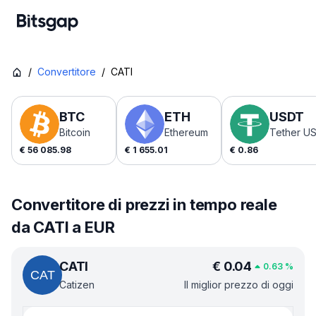
/
Convertitore
/
CATI
BTC
ETH
USDT
Bitcoin
Ethereum
Tether U
€
56 085.98
€
1 655.01
€
0.86
Convertitore di prezzi in tempo reale
da CATI a EUR
CATI
€
0.04
0.63
%
Catizen
Il miglior prezzo di oggi