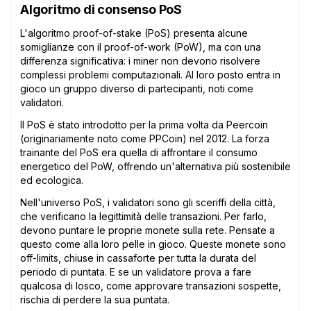
Algoritmo di consenso PoS
L'algoritmo proof-of-stake (PoS) presenta alcune
somiglianze con il proof-of-work (PoW), ma con una
differenza significativa: i miner non devono risolvere
complessi problemi computazionali. Al loro posto entra in
gioco un gruppo diverso di partecipanti, noti come
validatori.
Il PoS è stato introdotto per la prima volta da Peercoin
(originariamente noto come PPCoin) nel 2012. La forza
trainante del PoS era quella di affrontare il consumo
energetico del PoW, offrendo un'alternativa più sostenibile
ed ecologica.
Nell'universo PoS, i validatori sono gli sceriffi della città,
che verificano la legittimità delle transazioni. Per farlo,
devono puntare le proprie monete sulla rete. Pensate a
questo come alla loro pelle in gioco. Queste monete sono
off-limits, chiuse in cassaforte per tutta la durata del
periodo di puntata. E se un validatore prova a fare
qualcosa di losco, come approvare transazioni sospette,
rischia di perdere la sua puntata.