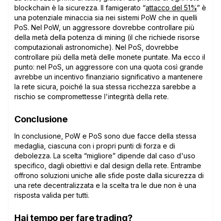
blockchain è la sicurezza. Il famigerato “
attacco del 51%
” è
una potenziale minaccia sia nei sistemi PoW che in quelli
PoS. Nel PoW, un aggressore dovrebbe controllare più
della metà della potenza di mining (il che richiede risorse
computazionali astronomiche). Nel PoS, dovrebbe
controllare più della metà delle monete puntate. Ma ecco il
punto: nel PoS, un aggressore con una quota così grande
avrebbe un incentivo finanziario significativo a mantenere
la rete sicura, poiché la sua stessa ricchezza sarebbe a
rischio se compromettesse l'integrità della rete.
Conclusione
In conclusione, PoW e PoS sono due facce della stessa
medaglia, ciascuna con i propri punti di forza e di
debolezza. La scelta “migliore” dipende dal caso d'uso
specifico, dagli obiettivi e dal design della rete. Entrambe
offrono soluzioni uniche alle sfide poste dalla sicurezza di
una rete decentralizzata e la scelta tra le due non è una
risposta valida per tutti.
Hai tempo per fare trading?