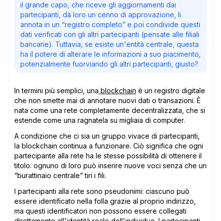
il grande capo, che riceve gli aggiornamenti dai
partecipanti, dà loro un cenno di approvazione, li
annota in un “registro completo” e poi condivide questi
dati verificati con gli altri partecipanti (pensate alle filiali
bancarie). Tuttavia, se esiste un'entità centrale, questa
ha il potere di alterare le informazioni a suo piacimento,
potenzialmente fuorviando gli altri partecipanti, giusto?
In termini più semplici, una
blockchain
è un registro digitale
che non smette mai di annotare nuovi dati o transazioni. È
nata come una rete completamente decentralizzata, che si
estende come una ragnatela su migliaia di computer.
A condizione che ci sia un gruppo vivace di partecipanti,
la blockchain continua a funzionare. Ciò significa che ogni
partecipante alla rete ha le stesse possibilità di ottenere il
titolo: ognuno di loro può inserire nuove voci senza che un
“burattinaio centrale” tiri i fili.
I partecipanti alla rete sono pseudonimi: ciascuno può
essere identificato nella folla grazie al proprio indirizzo,
ma questi identificatori non possono essere collegati
direttamente all'identità reale dell'individuo. I partecipanti