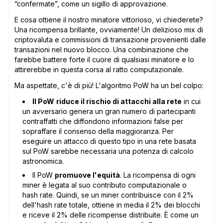
“confermate”, come un sigillo di approvazione.
E cosa ottiene il nostro minatore vittorioso, vi chiederete?
Una ricompensa brillante, ovviamente! Un delizioso mix di
criptovaluta e commissioni di transazione provenienti dalle
transazioni nel nuovo blocco. Una combinazione che
farebbe battere forte il cuore di qualsiasi minatore e lo
attirerebbe in questa corsa al ratto computazionale.
Ma aspettate, c'è di più! L'algoritmo PoW ha un bel colpo:
Il PoW
riduce il rischio di attacchi alla rete
in cui
un avversario genera un gran numero di partecipanti
contraffatti che diffondono informazioni false per
sopraffare il consenso della maggioranza. Per
eseguire un attacco di questo tipo in una rete basata
sul PoW sarebbe necessaria una potenza di calcolo
astronomica.
Il PoW
promuove l'equità
. La ricompensa di ogni
miner è legata al suo contributo computazionale o
hash rate. Quindi, se un miner contribuisce con il 2%
dell'hash rate totale, ottiene in media il 2% dei blocchi
e riceve il 2% delle ricompense distribuite. È come un