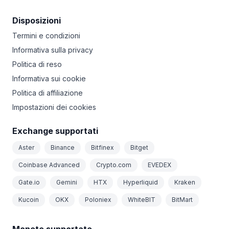
Disposizioni
Termini e condizioni
Informativa sulla privacy
Politica di reso
Informativa sui cookie
Politica di affiliazione
Impostazioni dei cookies
Exchange supportati
Aster
Binance
Bitfinex
Bitget
Coinbase Advanced
Crypto.com
EVEDEX
Gate.io
Gemini
HTX
Hyperliquid
Kraken
Kucoin
OKX
Poloniex
WhiteBIT
BitMart
Monete supportate