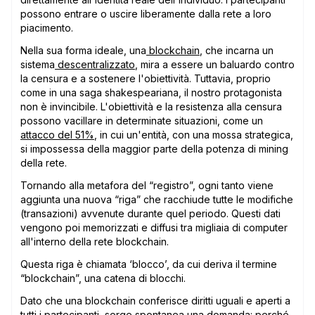
possono entrare o uscire liberamente dalla rete a loro
piacimento.
Nella sua forma ideale, una
blockchain
, che incarna un
sistema
descentralizzato
, mira a essere un baluardo contro
la censura e a sostenere l'obiettività. Tuttavia, proprio
come in una saga shakespeariana, il nostro protagonista
non è invincibile. L'obiettività e la resistenza alla censura
possono vacillare in determinate situazioni, come un
attacco del 51%
, in cui un'entità, con una mossa strategica,
si impossessa della maggior parte della potenza di mining
della rete.
Tornando alla metafora del “registro”, ogni tanto viene
aggiunta una nuova “riga” che racchiude tutte le modifiche
(transazioni) avvenute durante quel periodo. Questi dati
vengono poi memorizzati e diffusi tra migliaia di computer
all'interno della rete blockchain.
Questa riga è chiamata ‘blocco’, da cui deriva il termine
“blockchain”, una catena di blocchi.
Dato che una blockchain conferisce diritti uguali e aperti a
tutti i partecipanti, sorge spontanea una domanda: perché