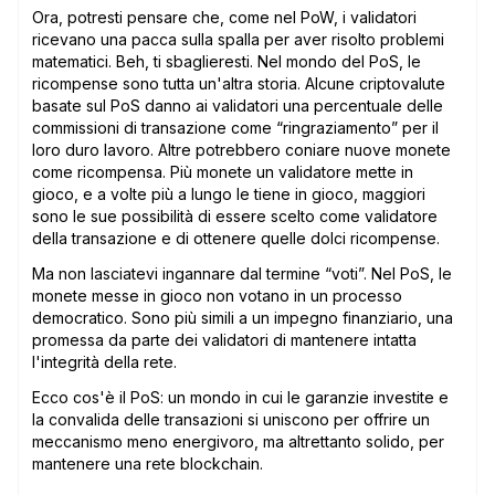
Ora, potresti pensare che, come nel PoW, i validatori
ricevano una pacca sulla spalla per aver risolto problemi
matematici. Beh, ti sbaglieresti. Nel mondo del PoS, le
ricompense sono tutta un'altra storia. Alcune criptovalute
basate sul PoS danno ai validatori una percentuale delle
commissioni di transazione come “ringraziamento” per il
loro duro lavoro. Altre potrebbero coniare nuove monete
come ricompensa. Più monete un validatore mette in
gioco, e a volte più a lungo le tiene in gioco, maggiori
sono le sue possibilità di essere scelto come validatore
della transazione e di ottenere quelle dolci ricompense.
Ma non lasciatevi ingannare dal termine “voti”. Nel PoS, le
monete messe in gioco non votano in un processo
democratico. Sono più simili a un impegno finanziario, una
promessa da parte dei validatori di mantenere intatta
l'integrità della rete.
Ecco cos'è il PoS: un mondo in cui le garanzie investite e
la convalida delle transazioni si uniscono per offrire un
meccanismo meno energivoro, ma altrettanto solido, per
mantenere una rete blockchain.