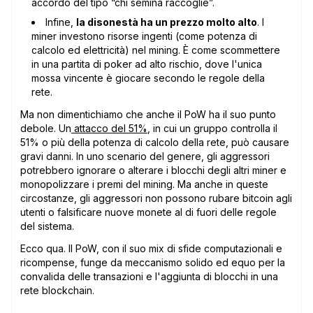
accordo del tipo “chi semina raccoglie”.
Infine,
la disonestà ha un prezzo molto alto
. I
miner investono risorse ingenti (come potenza di
calcolo ed elettricità) nel mining. È come scommettere
in una partita di poker ad alto rischio, dove l'unica
mossa vincente è giocare secondo le regole della
rete.
Ma non dimentichiamo che anche il PoW ha il suo punto
debole. Un
attacco del 51%
, in cui un gruppo controlla il
51% o più della potenza di calcolo della rete, può causare
gravi danni. In uno scenario del genere, gli aggressori
potrebbero ignorare o alterare i blocchi degli altri miner e
monopolizzare i premi del mining. Ma anche in queste
circostanze, gli aggressori non possono rubare bitcoin agli
utenti o falsificare nuove monete al di fuori delle regole
del sistema.
Ecco qua. Il PoW, con il suo mix di sfide computazionali e
ricompense, funge da meccanismo solido ed equo per la
convalida delle transazioni e l'aggiunta di blocchi in una
rete blockchain.