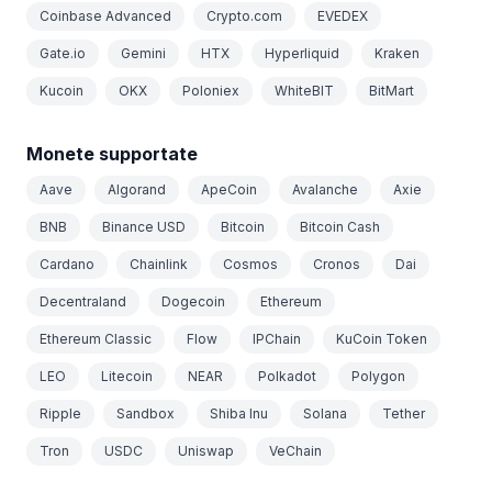
Coinbase Advanced
Crypto.com
EVEDEX
Gate.io
Gemini
HTX
Hyperliquid
Kraken
Kucoin
OKX
Poloniex
WhiteBIT
BitMart
Monete supportate
Aave
Algorand
ApeCoin
Avalanche
Axie
BNB
Binance USD
Bitcoin
Bitcoin Cash
Cardano
Chainlink
Cosmos
Cronos
Dai
Decentraland
Dogecoin
Ethereum
Ethereum Classic
Flow
IPChain
KuCoin Token
LEO
Litecoin
NEAR
Polkadot
Polygon
Ripple
Sandbox
Shiba Inu
Solana
Tether
Tron
USDC
Uniswap
VeChain