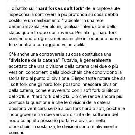
Il dibattito sul “
hard fork vs soft fork
” delle criptovalute
rispecchia la controversia più profonda su cosa debba
costituire un cambiamento “radicale” in una rete
decentralizzata. Per alcuni, qualsiasi interruzione dello
status quo è troppo controversa. Per altri, gli hard fork
consentono progressi necessari che introducono nuove
funzionalità o correggono vulnerabilità.
C'è anche una controversia su cosa costituisca una
“
divisione della catena
”. Tuttavia, è generalmente
accettato che una divisione della catena crei due o più
versioni concorrenti della blockchain che condividono la
storia fino al punto di divisione. È importante notare che sia
i soft fork che gli hard fork possono innescare divisioni
della catena, come è avvenuto con il soft fork di Bitcoin
del 2016 e l'hard fork del 2013. Ciò che rende ancora più
confusa la questione è che le divisioni della catena
possono verificarsi senza alcun fork hard o soft, poiché le
incongruenze tra due versioni distinte del software del
nodo completo possono portare a divisioni nella
blockchain. In sostanza, le divisioni sono relativamente
comuni.