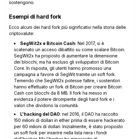
sostengono.
Esempi di hard fork
Ecco alcuni dei hard fork più significativi nella storia delle
criptovalute:
SegWit2x e Bitcoin Cash:
Nel 2017, si è
scatenato un acceso dibattito su come scalare Bitcoin.
SegWit2x ha proposto di aumentare la dimensione
dei blocchi, ma ha escluso gli sviluppatori di Bitcoin
Core. In risposta, gli utenti hanno promosso una
campagna a favore di SegWit tramite un soft fork.
Temendo che SegWit2x potesse fallire, i sostenitori
hanno effettuato un fork di Bitcoin per creare Bitcoin
Cash con blocchi da 8 MB. Il fork ha messo in
evidenza il potere dirompente degli hard fork e i
valori che dividono la comunità.
L'hacking del DAO
: nel 2016, il DAO ha raccolto
150 milioni di dollari in ether prima di essere hackerato
per 60 milioni di dollari. Inizialmente, è stato proposto
un soft fork per inserire nella lista nera i fondi
dell'hacker. Ma l'hacker ha minacciato di