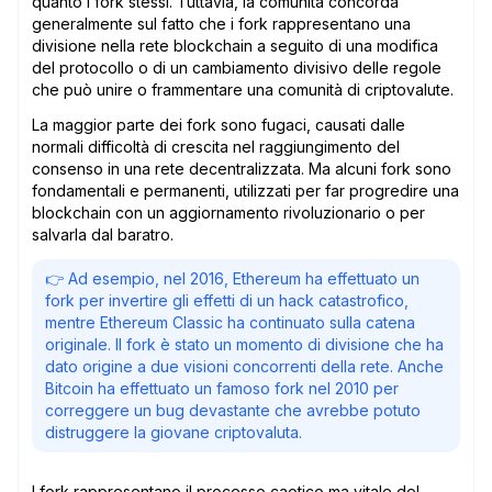
quanto i fork stessi. Tuttavia, la comunità concorda
generalmente sul fatto che i fork rappresentano una
divisione nella rete blockchain a seguito di una modifica
del protocollo o di un cambiamento divisivo delle regole
che può unire o frammentare una comunità di criptovalute.
La maggior parte dei fork sono fugaci, causati dalle
normali difficoltà di crescita nel raggiungimento del
consenso in una rete decentralizzata. Ma alcuni fork sono
fondamentali e permanenti, utilizzati per far progredire una
blockchain con un aggiornamento rivoluzionario o per
salvarla dal baratro.
👉 Ad esempio, nel 2016, Ethereum ha effettuato un
fork per invertire gli effetti di un hack catastrofico,
mentre Ethereum Classic ha continuato sulla catena
originale. Il fork è stato un momento di divisione che ha
dato origine a due visioni concorrenti della rete. Anche
Bitcoin ha effettuato un famoso fork nel 2010 per
correggere un bug devastante che avrebbe potuto
distruggere la giovane criptovaluta.
I fork rappresentano il processo caotico ma vitale del