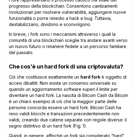
progresso della blockchain. Consentono cambiamenti
rivoluzionari per risolvere vulnerabilità, aggiungere nuove
funzionalità o porre rimedio a hack e bug. Tuttavia,
destabilizzano, dividono e sconvolgono.
In breve, i fork sono i meccanismi attraverso i quali la
comunità di una blockchain sceglie tra andare avanti verso
un nuovo futuro o rimanere fedele a un percorso familiare
del passato.
Che cos'è un hard fork di una criptovaluta?
Ciò che costituisce esattamente un
hard fork
è oggetto di
accesi dibattiti. Non esiste un consenso universale su
quando un aggiornamento software superi il limite per
diventare un hard fork. La nascita di Bitcoin Cash da Bitcoin
è un chiaro esempio di ciò che la maggior parte delle
persone concorda essere un hard fork. Bitcoin Cash ha
reso validi blocchi e transazioni precedentemente non
validi, creando due catene separate con regole diverse: il
segno distintivo di un hard fork (Fig. 1).
Quindi, in genere, affinché un fork sia considerato “hard”,