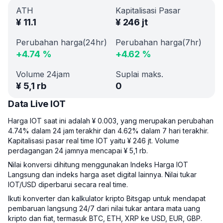
ATH
Kapitalisasi Pasar
¥
11.1
¥
246 jt
Perubahan harga(24hr)
Perubahan harga(7hr)
+
4.74
%
+
4.62
%
Volume 24jam
Suplai maks.
¥
5,1 rb
0
Data Live IOT
Harga IOT saat ini adalah ¥ 0.003, yang merupakan perubahan
4.74% dalam 24 jam terakhir dan 4.62% dalam 7 hari terakhir.
Kapitalisasi pasar real time IOT yaitu ¥ 246 jt. Volume
perdagangan 24 jamnya mencapai ¥ 5,1 rb.
Nilai konversi dihitung menggunakan Indeks Harga IOT
Langsung dan indeks harga aset digital lainnya. Nilai tukar
IOT/USD diperbarui secara real time.
Ikuti konverter dan kalkulator kripto Bitsgap untuk mendapat
pembaruan langsung 24/7 dari nilai tukar antara mata uang
kripto dan fiat, termasuk BTC, ETH, XRP ke USD, EUR, GBP.