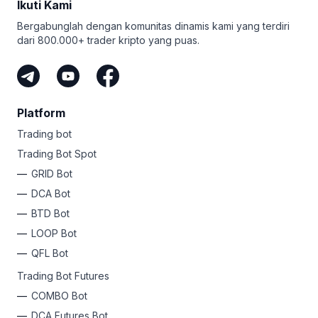
Ikuti Kami
GRID bot canggihini!
Bergabunglah dengan komunitas dinamis kami yang terdiri
dari 800.000+ trader kripto yang puas.
Platform
Trading bot
Trading Bot Spot
GRID Bot
DCA Bot
BTD Bot
LOOP Bot
QFL Bot
Trading Bot Futures
COMBO Bot
DCA Futures Bot