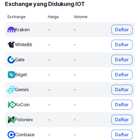
Exchange yang Didukung IOT
Exchange
Harga
Volume
Kraken
-
-
Daftar
WhiteBit
-
-
Daftar
Gate
-
-
Daftar
Bitget
-
-
Daftar
Gemini
-
-
Daftar
KuCoin
-
-
Daftar
Poloniex
-
-
Daftar
Coinbase
-
-
Daftar