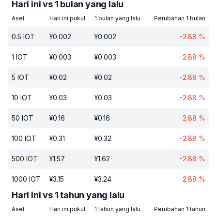
Hari ini vs 1 bulan yang lalu
Aset
Hari ini pukul
1 bulan yang lalu
Perubahan 1 bulan
0.5
IOT
¥
0.002
¥
0.002
-2.88
%
1
IOT
¥
0.003
¥
0.003
-2.88
%
5
IOT
¥
0.02
¥
0.02
-2.88
%
10
IOT
¥
0.03
¥
0.03
-2.88
%
50
IOT
¥
0.16
¥
0.16
-2.88
%
100
IOT
¥
0.31
¥
0.32
-2.88
%
500
IOT
¥
1.57
¥
1.62
-2.88
%
1000
IOT
¥
3.15
¥
3.24
-2.88
%
Hari ini vs 1 tahun yang lalu
Aset
Hari ini pukul
1 tahun yang lalu
Perubahan 1 tahun