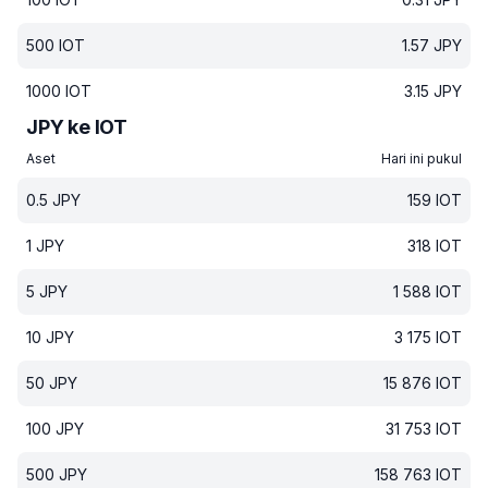
500
IOT
1.57
JPY
1000
IOT
3.15
JPY
JPY ke IOT
Aset
Hari ini pukul
0.5
JPY
159
IOT
1
JPY
318
IOT
5
JPY
1 588
IOT
10
JPY
3 175
IOT
50
JPY
15 876
IOT
100
JPY
31 753
IOT
500
JPY
158 763
IOT