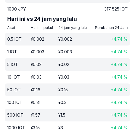
1000
JPY
317 525
IOT
Hari ini vs 24 jam yang lalu
Aset
Hari ini pukul
24 jam yang lalu
Perubahan 24 Jam
0.5
IOT
¥
0.002
¥
0.002
+
4.74
%
1
IOT
¥
0.003
¥
0.003
+
4.74
%
5
IOT
¥
0.02
¥
0.02
+
4.74
%
10
IOT
¥
0.03
¥
0.03
+
4.74
%
50
IOT
¥
0.16
¥
0.15
+
4.74
%
100
IOT
¥
0.31
¥
0.3
+
4.74
%
500
IOT
¥
1.57
¥
1.5
+
4.74
%
1000
IOT
¥
3.15
¥
3
+
4.74
%