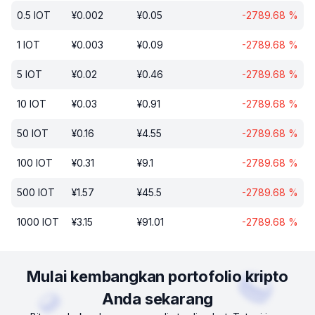
0.5
IOT
¥
0.002
¥
0.05
-2789.68
%
1
IOT
¥
0.003
¥
0.09
-2789.68
%
5
IOT
¥
0.02
¥
0.46
-2789.68
%
10
IOT
¥
0.03
¥
0.91
-2789.68
%
50
IOT
¥
0.16
¥
4.55
-2789.68
%
100
IOT
¥
0.31
¥
9.1
-2789.68
%
500
IOT
¥
1.57
¥
45.5
-2789.68
%
1000
IOT
¥
3.15
¥
91.01
-2789.68
%
Mulai kembangkan portofolio kripto
Anda sekarang