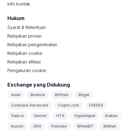
Info kontak
Hukum
Syarat & Ketentuan
Kebijakan privasi
Kebijakan pengembalian
Kebijakan cookie
Kebijakan afiliasi
Pengaturan cookie
Exchange yang Didukung
Aster
Binance
Bitfinex
Bitget
Coinbase Advanced
Crypto.com
EVEDEX
Gate.io
Gemini
HTX
Hyperliquid
Kraken
Kucoin
OKX
Poloniex
WhiteBIT
BitMart