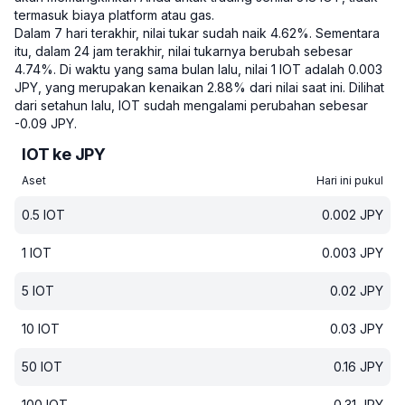
termasuk biaya platform atau gas.
Dalam 7 hari terakhir, nilai tukar sudah naik 4.62%.
Sementara
itu, dalam 24 jam terakhir, nilai tukarnya berubah sebesar
4.74%.
Di waktu yang sama bulan lalu, nilai 1 IOT adalah 0.003
JPY, yang merupakan kenaikan 2.88% dari nilai saat ini.
Dilihat
dari setahun lalu, IOT sudah mengalami perubahan sebesar
-0.09 JPY.
IOT ke JPY
Aset
Hari ini pukul
0.5
IOT
0.002
JPY
1
IOT
0.003
JPY
5
IOT
0.02
JPY
10
IOT
0.03
JPY
50
IOT
0.16
JPY
100
IOT
0.31
JPY