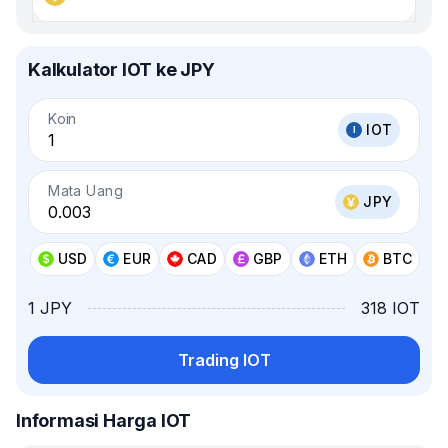
Kalkulator IOT ke JPY
Koin
IOT
Mata Uang
JPY
USD
EUR
CAD
GBP
ETH
BTC
1 JPY
318 IOT
Trading IOT
Informasi Harga IOT