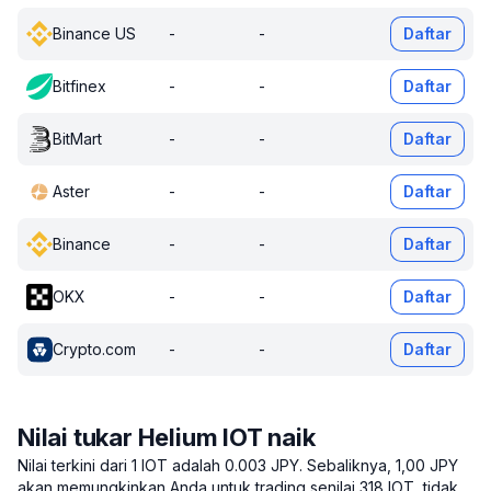
Binance US
-
-
Daftar
Bitfinex
-
-
Daftar
BitMart
-
-
Daftar
Aster
-
-
Daftar
Binance
-
-
Daftar
OKX
-
-
Daftar
Crypto.com
-
-
Daftar
Nilai tukar Helium IOT naik
Nilai terkini dari 1 IOT adalah 0.003 JPY.
Sebaliknya, 1,00 JPY
akan memungkinkan Anda untuk trading senilai 318 IOT, tidak