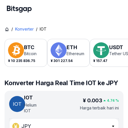
/
Konverter
/
IOT
BTC
ETH
USDT
Bitcoin
Ethereum
Tether U
¥
10 235 836.75
¥
301 227.54
¥
157.47
Konverter Harga Real Time IOT ke JPY
IOT
¥
0.003
4.74
%
Helium
Harga terbaik hari ini
IOT
JPY