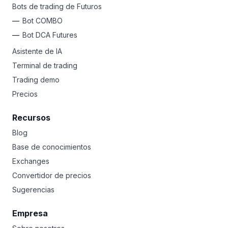
Bots de trading de Futuros
Bot COMBO
Bot DCA Futures
Asistente de IA
Terminal de trading
Trading demo
Precios
Recursos
Blog
Base de conocimientos
Exchanges
Convertidor de precios
Sugerencias
Empresa