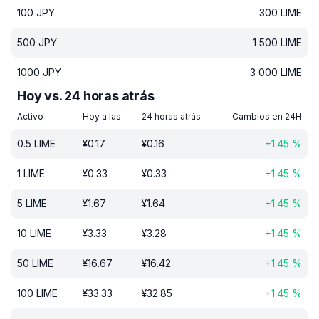
100
JPY
300
LIME
500
JPY
1 500
LIME
1000
JPY
3 000
LIME
Hoy vs. 24 horas atrás
Activo
Hoy a las
24 horas atrás
Cambios en 24H
0.5
LIME
¥
0.17
¥
0.16
+
1.45
%
1
LIME
¥
0.33
¥
0.33
+
1.45
%
5
LIME
¥
1.67
¥
1.64
+
1.45
%
10
LIME
¥
3.33
¥
3.28
+
1.45
%
50
LIME
¥
16.67
¥
16.42
+
1.45
%
100
LIME
¥
33.33
¥
32.85
+
1.45
%