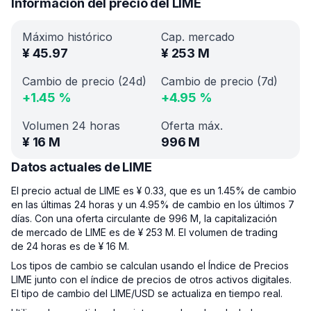
Información del precio del LIME
Máximo histórico
Cap. mercado
¥
45.97
¥
253 M
Cambio de precio (24d)
Cambio de precio (7d)
+
1.45
%
+
4.95
%
Volumen 24 horas
Oferta máx.
¥
16 M
996 M
Datos actuales de LIME
El precio actual de LIME es ¥ 0.33, que es un 1.45% de cambio
en las últimas 24 horas y un 4.95% de cambio en los últimos 7
días. Con una oferta circulante de 996 M, la capitalización
de mercado de LIME es de ¥ 253 M. El volumen de trading
de 24 horas es de ¥ 16 M.
Los tipos de cambio se calculan usando el Índice de Precios
LIME junto con el índice de precios de otros activos digitales.
El tipo de cambio del LIME/USD se actualiza en tiempo real.