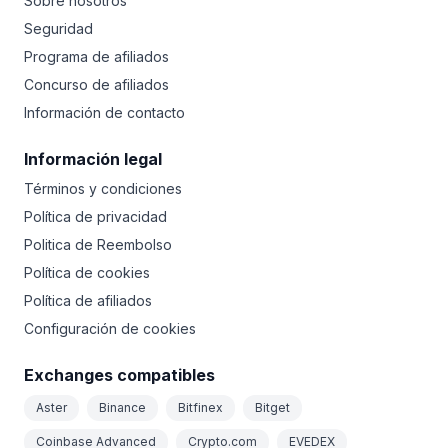
Sobre nosotros
Seguridad
Programa de afiliados
Concurso de afiliados
Información de contacto
Información legal
Términos y condiciones
Política de privacidad
Politica de Reembolso
Política de cookies
Política de afiliados
Configuración de cookies
Exchanges compatibles
Aster
Binance
Bitfinex
Bitget
Coinbase Advanced
Crypto.com
EVEDEX