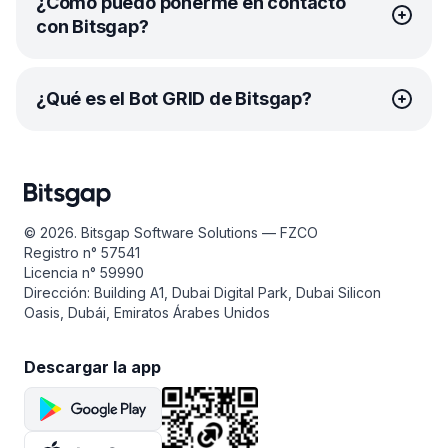
¿Cómo puedo ponerme en contacto
inquebrantable con TradingView, así que tiene todas las
con Bitsgap?
herramientas técnicas a su alcance. Esta alianza
estratégica combina la automatización inteligente del
trading de criptomonedas con los
En Bitsgap, nuestra misión es su éxito. Por eso
gráficos líderes de la industria de Trading View
¿Qué es el Bot GRID de Bitsgap?
ofrecemos un soporte de primera clase a través
y su análisis técnico. ¿El resultado? Una experiencia
de todos los canales, para que siempre tenga una línea
de trading integral que tiene todo lo que necesita para
directa de contacto con nuestros expertos de trading.
operar activos digitales con velocidad, precisión
El
bot GRID
de Bitsgap es una avanzada herramienta
¿Tiene una pregunta sobre nuestra plataforma? ¿Está
y confianza.
de trading automatizado que utiliza la
experimentando dificultades técnicas? ¿Simplemente
estrategia de trading GRID
. Al dividir el rango de precios
Al hacer clic en la pestaña [Trading] del terminal,
quiere ponerse en contacto con traders afines? Estamos
especificado en múltiples niveles, el bot GRID crea una
conocerá su primera cripto aventura: una impresionante
a su disposición en cualquier momento y lugar.
© 2026. Bitsgap Software Solutions — FZCO
cuadrícula dinámica llena de órdenes pendientes limit
interfaz gráfica llena de indicadores y herramientas
Registro n° 57541
Envíe un correo a nuestro dedicado equipo de soporte
de compra y venta. Este enfoque único asegura
de dibujo, todo perfectamente organizado
Licencia n° 59990
a
support@bitsgap.com
. Responderán rápidamente para
la generación continua de ganancias comprando bajo
y personalizable.
Dirección: Building A1, Dubai Digital Park, Dubai Silicon
ayudarle a seguir operando sin interrupciones. Para
y vendiendo alto, independientemente de la dirección
Para aquellos que quieren aún más profundidad, Bitsgap
Oasis, Dubái, Emiratos Árabes Unidos
conversaciones rápidas, chatee con nosotros en el sitio
en que se mueva el precio. Sin embargo, para los
ha desarrollado el
widget Técnicos
: un tesoro
web de Bitsgap o directamente en la interfaz
mejores resultados, utilice GRID en un mercado
de información disponible en la parte inferior
de la plataforma. ¡Estaremos encantados de escucharle!
oscilante, donde los precios oscilan en un rango
Descargar la app
de la pestaña [Trading]. Esta increíble herramienta
horizontal. La flexibilidad del bot GRID significa que crea
¿No le gusta el correo o el chat? Únase
combina señales de una serie de indicadores
una nueva orden por cada orden completada,
a la conversación en su red social favorita. Bitsgap tiene
y osciladores populares, simplificando su proceso
manteniendo un flujo ininterrumpido de oportunidades.
comunidades activas en
Telegram
,
Twitter
,
Facebook
,
de análisis. ¡Imagine un índice de Miedo y Codicia con
También puede aprovechar las funciones de trailing,
Instagram
y
Discord
.