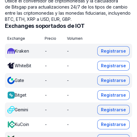
Utilice el convertidor de criptomonedas y la calculadora
de Bitsgap para actualizaciones 24/7 de los tipos de cambio
entre las criptomonedas y las monedas fiduciarias, incluyendo
BTC, ETH, XRP a USD, EUR, GBP.
Exchanges soportados de IOT
Exchange
Precio
Volumen
Kraken
-
-
Registrarse
WhiteBit
-
-
Registrarse
Gate
-
-
Registrarse
Bitget
-
-
Registrarse
Gemini
-
-
Registrarse
KuCoin
-
-
Registrarse