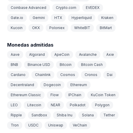
Coinbase Advanced
Crypto.com
EVEDEX
Gate.io
Gemini
HTX
Hyperliquid
Kraken
Kucoin
OKX
Poloniex
WhiteBIT
BitMart
Monedas admitidas
Aave
Algorand
ApeCoin
Avalanche
Axie
BNB
Binance USD
Bitcoin
Bitcoin Cash
Cardano
Chainlink
Cosmos
Cronos
Dai
Decentraland
Dogecoin
Ethereum
Ethereum Classic
Flow
IPChain
KuCoin Token
LEO
Litecoin
NEAR
Polkadot
Polygon
Ripple
Sandbox
Shiba Inu
Solana
Tether
Tron
USDC
Uniswap
VeChain