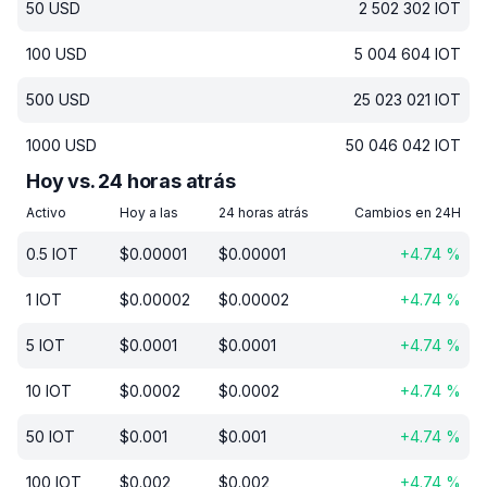
50
USD
2 502 302
IOT
100
USD
5 004 604
IOT
500
USD
25 023 021
IOT
1000
USD
50 046 042
IOT
Hoy vs. 24 horas atrás
Activo
Hoy a las
24 horas atrás
Cambios en 24H
0.5
IOT
$
0.00001
$
0.00001
+
4.74
%
1
IOT
$
0.00002
$
0.00002
+
4.74
%
5
IOT
$
0.0001
$
0.0001
+
4.74
%
10
IOT
$
0.0002
$
0.0002
+
4.74
%
50
IOT
$
0.001
$
0.001
+
4.74
%
100
IOT
$
0.002
$
0.002
+
4.74
%