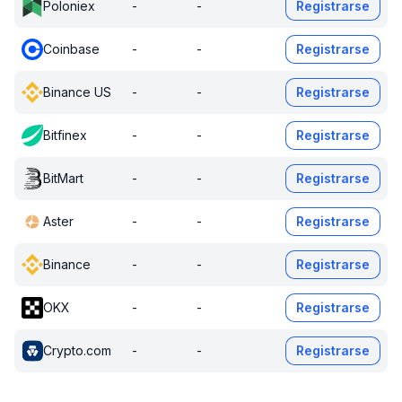
Poloniex
-
-
Registrarse
Coinbase
-
-
Registrarse
Binance US
-
-
Registrarse
Bitfinex
-
-
Registrarse
BitMart
-
-
Registrarse
Aster
-
-
Registrarse
Binance
-
-
Registrarse
OKX
-
-
Registrarse
Crypto.com
-
-
Registrarse