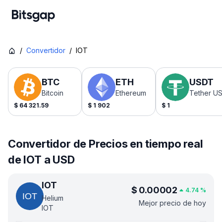
/
Convertidor
/
IOT
BTC
ETH
USDT
Bitcoin
Ethereum
Tether U
$
64 321.59
$
1 902
$
1
Convertidor de Precios en tiempo real
de IOT a USD
IOT
$
0.00002
4.74
%
Helium
Mejor precio de hoy
IOT