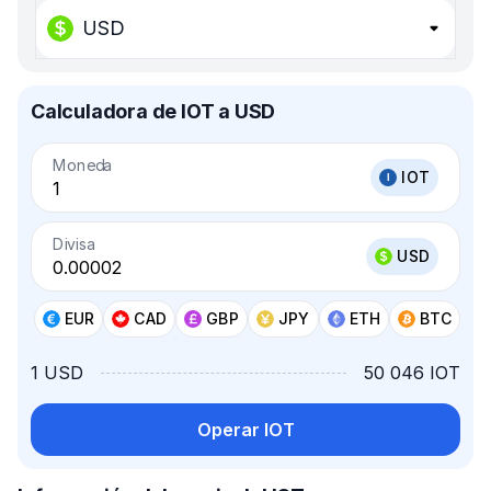
USD
Calculadora de IOT a USD
Moneda
IOT
Divisa
USD
EUR
CAD
GBP
JPY
ETH
BTC
1 USD
50 046 IOT
Operar IOT