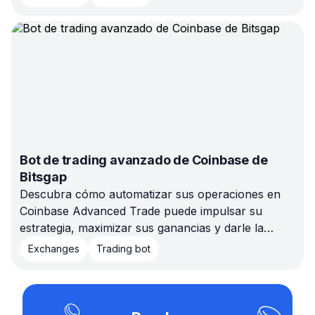
para tu viaje por el mundo de las criptomonedas.
¡Que comience la batalla de los bots!
Bot de trading avanzado de Coinbase de
Bitsgap
Descubra cómo automatizar sus operaciones en
Coinbase Advanced Trade puede impulsar su
estrategia, maximizar sus ganancias y darle la
libertad de alejarse de la pantalla.
Exchanges
Trading bot