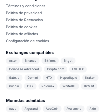
Términos y condiciones
Política de privacidad
Politica de Reembolso
Política de cookies
Política de afiliados
Configuración de cookies
Exchanges compatibles
Aster
Binance
Bitfinex
Bitget
Coinbase Advanced
Crypto.com
EVEDEX
Gate.io
Gemini
HTX
Hyperliquid
Kraken
Kucoin
OKX
Poloniex
WhiteBIT
BitMart
Monedas admitidas
Aave
Algorand
ApeCoin
Avalanche
Axie