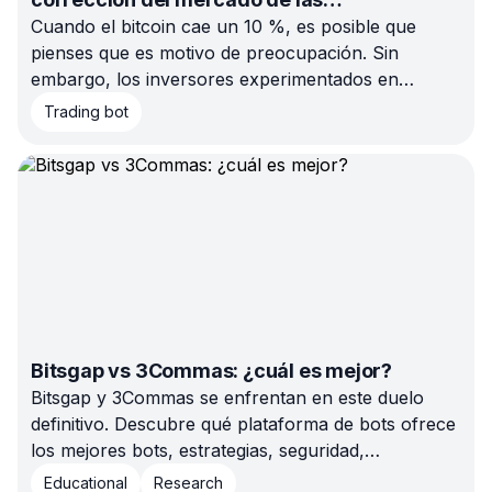
criptomonedas?
Cuando el bitcoin cae un 10 %, es posible que
pienses que es motivo de preocupación. Sin
embargo, los inversores experimentados en
criptomonedas saben que puede tratarse de una
Trading bot
corrección típica del mercado.
Bitsgap vs 3Commas: ¿cuál es mejor?
Bitsgap y 3Commas se enfrentan en este duelo
definitivo. Descubre qué plataforma de bots ofrece
los mejores bots, estrategias, seguridad,
intercambios y funciones de gestión de riesgos
Educational
Research