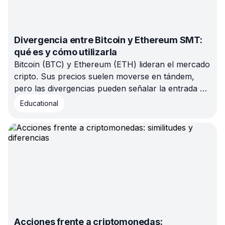
Divergencia entre Bitcoin y Ethereum SMT:
qué es y cómo utilizarla
Bitcoin (BTC) y Ethereum (ETH) lideran el mercado
cripto. Sus precios suelen moverse en tándem,
pero las divergencias pueden señalar la entrada de
«dinero inteligente». Este patrón, llamado
Educational
divergencia SMT, ofrece pistas valiosas para el
trading.
Acciones frente a criptomonedas: