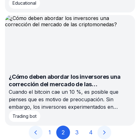
conocer tendencias o soportes: también hay que
Educational
identificar patrones clave. Hoy veremos uno de los
más llamativos: el Doji Dragonfly.
¿Cómo deben abordar los inversores una
corrección del mercado de las
criptomonedas?
Cuando el bitcoin cae un 10 %, es posible que
pienses que es motivo de preocupación. Sin
embargo, los inversores experimentados en
criptomonedas saben que puede tratarse de una
Trading bot
corrección típica del mercado.
1
2
3
4