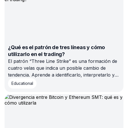
¿Qué es el patrón de tres líneas y cómo
utilizarlo en el trading?
El patrón “Three Line Strike” es una formación de
cuatro velas que indica un posible cambio de
tendencia. Aprende a identificarlo, interpretarlo y
aplicarlo en tu estrategia de trading para entradas y
Educational
salidas precisas.