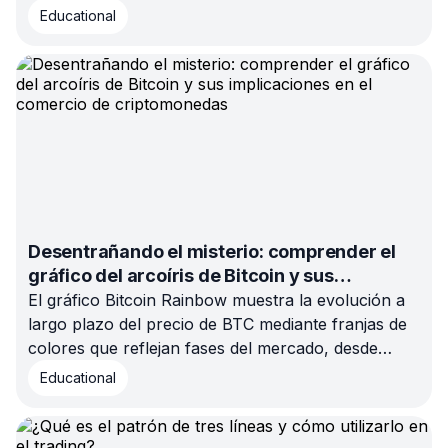
método manual ofrece control y flexibilidad.
Educational
Encuentra el equilibrio perfecto.
Desentrañando el misterio: comprender el
gráfico del arcoíris de Bitcoin y sus
implicaciones en el comercio de
El gráfico Bitcoin Rainbow muestra la evolución a
criptomonedas
largo plazo del precio de BTC mediante franjas de
colores que reflejan fases del mercado, desde
infravalorado hasta sobrevalorado. Aprende cómo
Educational
los traders lo usan para detectar ciclos y
oportunidades.