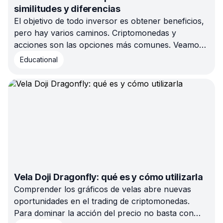
similitudes y diferencias
El objetivo de todo inversor es obtener beneficios,
pero hay varios caminos. Criptomonedas y
acciones son las opciones más comunes. Veamos
sus similitudes, diferencias y cuál se adapta mejor a
Educational
tus objetivos financieros y tolerancia al riesgo.
Vela Doji Dragonfly: qué es y cómo utilizarla
Comprender los gráficos de velas abre nuevas
oportunidades en el trading de criptomonedas.
Para dominar la acción del precio no basta con