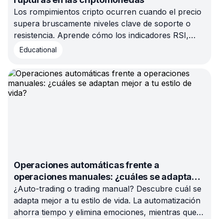
Los rompimientos cripto ocurren cuando el precio
supera bruscamente niveles clave de soporte o
resistencia. Aprende cómo los indicadores RSI,
MACD, Bandas de Bollinger y el análisis de
Educational
volumen pueden ayudarte a detectar rupturas
reales y evitar señales falsas.
Operaciones automáticas frente a
operaciones manuales: ¿cuáles se adaptan
mejor a tu estilo de vida?
¿Auto-trading o trading manual? Descubre cuál se
adapta mejor a tu estilo de vida. La automatización
ahorra tiempo y elimina emociones, mientras que el