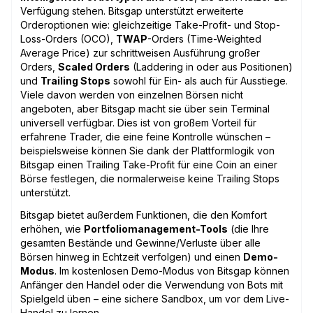
Verfügung stehen. Bitsgap unterstützt erweiterte
Orderoptionen wie: gleichzeitige Take-Profit- und Stop-
Loss-Orders (OCO),
TWAP
-Orders (Time-Weighted
Average Price) zur schrittweisen Ausführung großer
Orders,
Scaled Orders
(Laddering in oder aus Positionen)
und
Trailing Stops
sowohl für Ein- als auch für Ausstiege.
Viele davon werden von einzelnen Börsen nicht
angeboten, aber Bitsgap macht sie über sein Terminal
universell verfügbar. Dies ist von großem Vorteil für
erfahrene Trader, die eine feine Kontrolle wünschen –
beispielsweise können Sie dank der Plattformlogik von
Bitsgap einen Trailing Take-Profit für eine Coin an einer
Börse festlegen, die normalerweise keine Trailing Stops
unterstützt.
Bitsgap bietet außerdem Funktionen, die den Komfort
erhöhen, wie
Portfoliomanagement-Tools
(die Ihre
gesamten Bestände und Gewinne/Verluste über alle
Börsen hinweg in Echtzeit verfolgen) und einen
Demo-
Modus
. Im kostenlosen Demo-Modus von Bitsgap können
Anfänger den Handel oder die Verwendung von Bots mit
Spielgeld üben – eine sichere Sandbox, um vor dem Live-
Handel zu lernen.