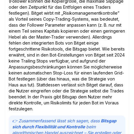
(Follower können die Kopiergröße, die maximale Slippage
oder den Zeitpunkt für das Entfolgen eines Traders
festlegen). Bitget wirbt mit „Risikomanagementkontrolle”
als Vorteil seines Copy-Trading-Systems, was bedeutet,
dass der Follower Parameter anpassen kann (z. B. nur mit
einem Teil seines Kapitals kopieren oder einen geringeren
Hebel als der Master-Trader verwenden). Allerdings
fehlen den integrierten Bots von Bitget einige
fortgeschrittene Risikotools, die Bitsgap bietet. Wie bereits
erwähnt, sind in den Bot-Einstellungen von Bitget seit 2024
keine Trailing Stops verfügbar, und aufgrund der
Anpassungsbeschränkungen können Sie möglicherweise
keinen automatischen Stop-Loss für einen laufenden Grid-
Bot festlegen (über das hinaus, was die Strategie von
Haus aus tut). Stattdessen verlässt sich Bitget darauf, dass
die Nutzer eingreifen oder die Strategie selbst die Trades
beendet. In der Praxis gibt Bitsgap dem Nutzer mehr
direkte Kontrolle, um Risikolimits für jeden Bot im Voraus
festzulegen.
👉 Zusammenfassend lässt sich sagen, dass
Bitsgap
sich durch Flexibilität und Kontrolle
beim
algorithmischen Handel auszeichnet – Sie erstellen oder