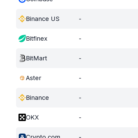
Binance US
-
Bitfinex
-
BitMart
-
Aster
-
Binance
-
OKX
-
Crypto.com
-