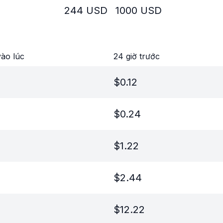
244
USD
1000
USD
ào lúc
24 giờ trước
$
0.12
$
0.24
$
1.22
$
2.44
$
12.22