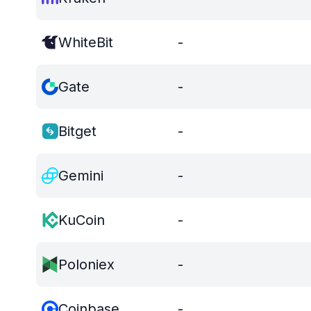
WhiteBit
-
Gate
-
Bitget
-
Gemini
-
KuCoin
-
Poloniex
-
Coinbase
-