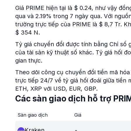
Giá PRIME hiện tại là $ 0.24, như vậy đồn
qua và 2.19% trong 7 ngày qua. Với nguồn 
trường trực tiếp của PRIME là $ 8,7 Tr. Kh
$ 354 N.
Tỷ giá chuyển đổi được tính bằng Chỉ số g
của tài sản kỹ thuật số khác. Tỷ giá hối 
gian thực.
Theo dõi công cụ chuyển đổi tiền mã hóa 
trực tiếp 24/7 về tỷ giá hối đoái giữa tiề
ETH, XRP với USD, EUR, GBP.
Các sàn giao dịch hỗ trợ PRI
Sàn giao dịch
Giá
Kraken
-