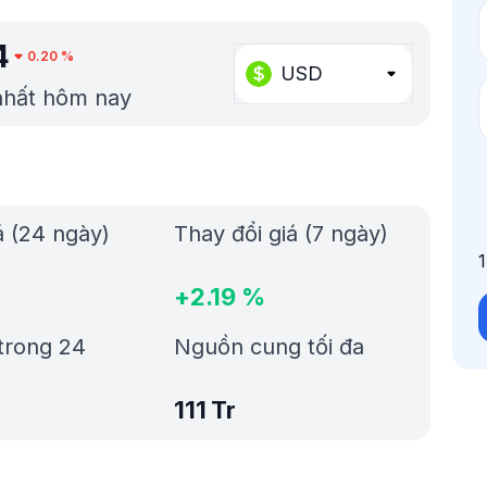
4
0.20
%
USD
 nhất hôm nay
á (24 ngày)
Thay đổi giá (7 ngày)
+
2.19
%
trong 24
Nguồn cung tối đa
111 Tr