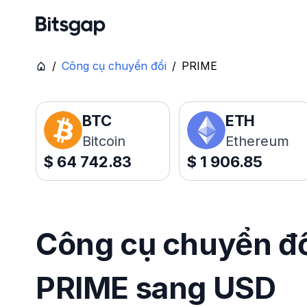
/
Công cụ chuyển đổi
/
PRIME
BTC
ETH
Bitcoin
Ethereum
$
64 742.83
$
1 906.85
Công cụ chuyển đổi
PRIME sang USD