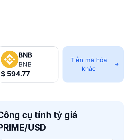
BNB
Tiền mã hóa
BNB
khác
$
594.77
Công cụ tính tỷ giá
PRIME/USD