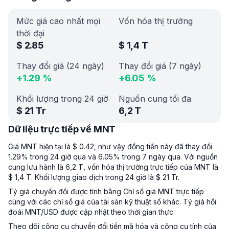
Mức giá cao nhất mọi
Vốn hóa thị trường
thời đại
$
2.85
$
1,4 T
Thay đổi giá (24 ngày)
Thay đổi giá (7 ngày)
+
1.29
%
+
6.05
%
Khối lượng trong 24 giờ
Nguồn cung tối đa
$
21 Tr
6,2 T
Dữ liệu trực tiếp về MNT
Giá MNT hiện tại là $ 0.42, như vậy đồng tiền này đã thay đổi
1.29% trong 24 giờ qua và 6.05% trong 7 ngày qua. Với nguồn
cung lưu hành là 6,2 T, vốn hóa thị trường trực tiếp của MNT là
$ 1,4 T. Khối lượng giao dịch trong 24 giờ là $ 21 Tr.
Tỷ giá chuyển đổi được tính bằng Chỉ số giá MNT trực tiếp
cùng với các chỉ số giá của tài sản kỹ thuật số khác. Tỷ giá hối
đoái MNT/USD được cập nhật theo thời gian thực.
Theo dõi công cụ chuyển đổi tiền mã hóa và công cụ tính của