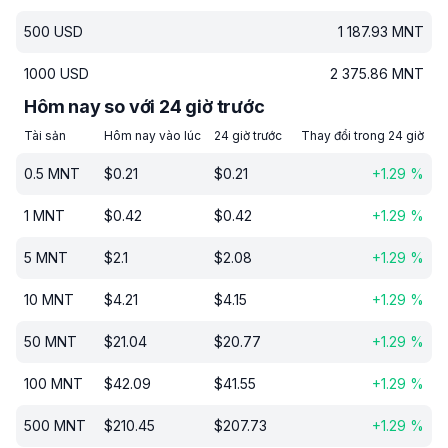
500
USD
1 187.93
MNT
1000
USD
2 375.86
MNT
Hôm nay so với 24 giờ trước
Tài sản
Hôm nay vào lúc
24 giờ trước
Thay đổi trong 24 giờ
0.5
MNT
$
0.21
$
0.21
+
1.29
%
1
MNT
$
0.42
$
0.42
+
1.29
%
5
MNT
$
2.1
$
2.08
+
1.29
%
10
MNT
$
4.21
$
4.15
+
1.29
%
50
MNT
$
21.04
$
20.77
+
1.29
%
100
MNT
$
42.09
$
41.55
+
1.29
%
500
MNT
$
210.45
$
207.73
+
1.29
%