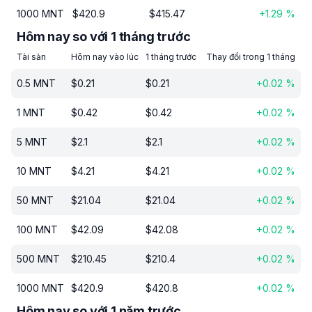
1000
MNT
$
420.9
$
415.47
+
1.29
%
Hôm nay so với 1 tháng trước
Tài sản
Hôm nay vào lúc
1 tháng trước
Thay đổi trong 1 tháng
0.5
MNT
$
0.21
$
0.21
+
0.02
%
1
MNT
$
0.42
$
0.42
+
0.02
%
5
MNT
$
2.1
$
2.1
+
0.02
%
10
MNT
$
4.21
$
4.21
+
0.02
%
50
MNT
$
21.04
$
21.04
+
0.02
%
100
MNT
$
42.09
$
42.08
+
0.02
%
500
MNT
$
210.45
$
210.4
+
0.02
%
1000
MNT
$
420.9
$
420.8
+
0.02
%
Hôm nay so với 1 năm trước