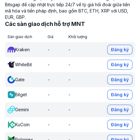
Bitsgap để cập nhật trực tiếp 24/7 về tỷ giá hối đoái giữa tiền
mã hóa và tiền pháp định, bao gồm BTC, ETH, XRP với USD,
EUR, GBP.
Các sàn giao dịch hỗ trợ MNT
Sàn giao dịch
Giá
Khối lượng
Kraken
-
-
Đăng ký
WhiteBit
-
-
Đăng ký
Gate
-
-
Đăng ký
Bitget
-
-
Đăng ký
Gemini
-
-
Đăng ký
KuCoin
-
-
Đăng ký
Poloniex
-
-
Đăng ký