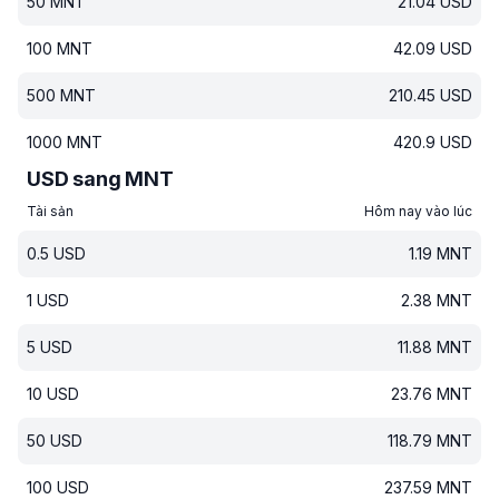
50
MNT
21.04
USD
100
MNT
42.09
USD
500
MNT
210.45
USD
1000
MNT
420.9
USD
USD sang MNT
Tài sản
Hôm nay vào lúc
0.5
USD
1.19
MNT
1
USD
2.38
MNT
5
USD
11.88
MNT
10
USD
23.76
MNT
50
USD
118.79
MNT
100
USD
237.59
MNT