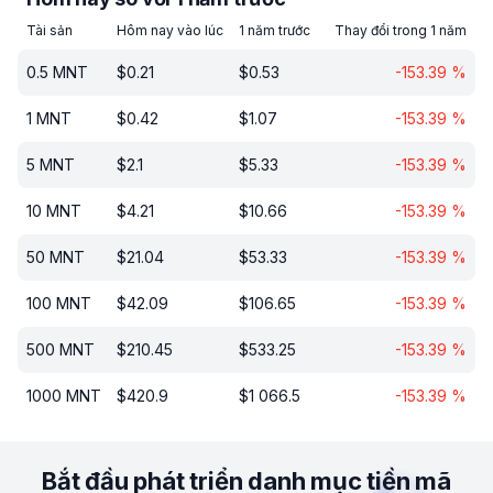
Tài sản
Hôm nay vào lúc
1 năm trước
Thay đổi trong 1 năm
0.5
MNT
$
0.21
$
0.53
-153.39
%
1
MNT
$
0.42
$
1.07
-153.39
%
5
MNT
$
2.1
$
5.33
-153.39
%
10
MNT
$
4.21
$
10.66
-153.39
%
50
MNT
$
21.04
$
53.33
-153.39
%
100
MNT
$
42.09
$
106.65
-153.39
%
500
MNT
$
210.45
$
533.25
-153.39
%
1000
MNT
$
420.9
$
1 066.5
-153.39
%
Bắt đầu phát triển danh mục tiền mã