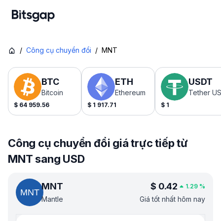
/
Công cụ chuyển đổi
/
MNT
BTC
ETH
USDT
Bitcoin
Ethereum
Tether U
$
64 959.56
$
1 917.71
$
1
Công cụ chuyển đổi giá trực tiếp từ
MNT sang USD
MNT
$
0.42
1.29
%
Mantle
Giá tốt nhất hôm nay