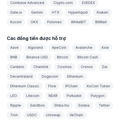
Coinbase Advanced
Crypto.com
EVEDEX
Gate.io
Gemini
HTX
Hyperliquid
Kraken
Kucoin
OKX
Poloniex
WhiteBIT
BitMart
Các đồng tiền được hỗ trợ
Aave
Algorand
ApeCoin
Avalanche
Axie
BNB
Binance USD
Bitcoin
Bitcoin Cash
Cardano
Chainlink
Cosmos
Cronos
Dai
Decentraland
Dogecoin
Ethereum
Ethereum Classic
Flow
IPChain
KuCoin Token
LEO
Litecoin
NEAR
Polkadot
Polygon
Ripple
Sandbox
Shiba Inu
Solana
Tether
Tron
USDC
Uniswap
VeChain