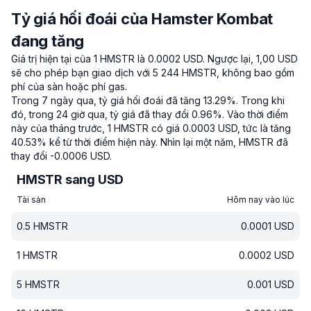
Tỷ giá hối đoái của Hamster Kombat
đang tăng
Giá trị hiện tại của 1 HMSTR là 0.0002 USD.
Ngược lại, 1,00 USD
sẽ cho phép bạn giao dịch với 5 244 HMSTR, không bao gồm
phí của sàn hoặc phí gas.
Trong 7 ngày qua, tỷ giá hối đoái đã tăng 13.29%.
Trong khi
đó, trong 24 giờ qua, tỷ giá đã thay đổi 0.96%.
Vào thời điểm
này của tháng trước, 1 HMSTR có giá 0.0003 USD, tức là tăng
40.53% kể từ thời điểm hiện này.
Nhìn lại một năm, HMSTR đã
thay đổi -0.0006 USD.
HMSTR sang USD
Tài sản
Hôm nay vào lúc
0.5
HMSTR
0.0001
USD
1
HMSTR
0.0002
USD
5
HMSTR
0.001
USD