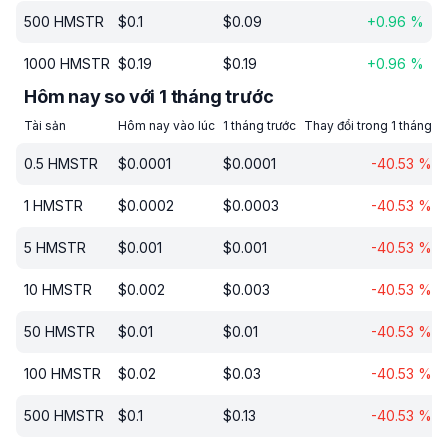
500
HMSTR
$
0.1
$
0.09
+
0.96
%
1000
HMSTR
$
0.19
$
0.19
+
0.96
%
Hôm nay so với 1 tháng trước
Tài sản
Hôm nay vào lúc
1 tháng trước
Thay đổi trong 1 tháng
0.5
HMSTR
$
0.0001
$
0.0001
-40.53
%
1
HMSTR
$
0.0002
$
0.0003
-40.53
%
5
HMSTR
$
0.001
$
0.001
-40.53
%
10
HMSTR
$
0.002
$
0.003
-40.53
%
50
HMSTR
$
0.01
$
0.01
-40.53
%
100
HMSTR
$
0.02
$
0.03
-40.53
%
500
HMSTR
$
0.1
$
0.13
-40.53
%