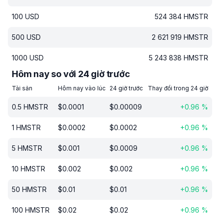
100
USD
524 384
HMSTR
500
USD
2 621 919
HMSTR
1000
USD
5 243 838
HMSTR
Hôm nay so với 24 giờ trước
Tài sản
Hôm nay vào lúc
24 giờ trước
Thay đổi trong 24 giờ
0.5
HMSTR
$
0.0001
$
0.00009
+
0.96
%
1
HMSTR
$
0.0002
$
0.0002
+
0.96
%
5
HMSTR
$
0.001
$
0.0009
+
0.96
%
10
HMSTR
$
0.002
$
0.002
+
0.96
%
50
HMSTR
$
0.01
$
0.01
+
0.96
%
100
HMSTR
$
0.02
$
0.02
+
0.96
%