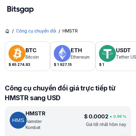
/
Công cụ chuyển đổi
/
HMSTR
BTC
ETH
USDT
Bitcoin
Ethereum
Tether U
$
65 274.83
$
1 927.15
$
1
Công cụ chuyển đổi giá trực tiếp từ
HMSTR sang USD
HMSTR
$
0.0002
0.96
%
Hamster
Giá tốt nhất hôm nay
Kombat