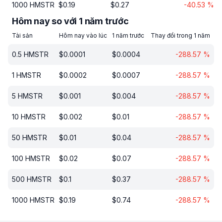
1000
HMSTR
$
0.19
$
0.27
-40.53
%
Hôm nay so với 1 năm trước
Tài sản
Hôm nay vào lúc
1 năm trước
Thay đổi trong 1 năm
0.5
HMSTR
$
0.0001
$
0.0004
-288.57
%
1
HMSTR
$
0.0002
$
0.0007
-288.57
%
5
HMSTR
$
0.001
$
0.004
-288.57
%
10
HMSTR
$
0.002
$
0.01
-288.57
%
50
HMSTR
$
0.01
$
0.04
-288.57
%
100
HMSTR
$
0.02
$
0.07
-288.57
%
500
HMSTR
$
0.1
$
0.37
-288.57
%
1000
HMSTR
$
0.19
$
0.74
-288.57
%