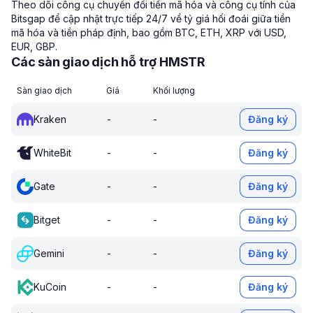
Theo dõi công cụ chuyển đổi tiền mã hóa và công cụ tính của
Bitsgap để cập nhật trực tiếp 24/7 về tỷ giá hối đoái giữa tiền
mã hóa và tiền pháp định, bao gồm BTC, ETH, XRP với USD,
EUR, GBP.
Các sàn giao dịch hỗ trợ HMSTR
Sàn giao dịch
Giá
Khối lượng
Kraken
-
-
Đăng ký
WhiteBit
-
-
Đăng ký
Gate
-
-
Đăng ký
Bitget
-
-
Đăng ký
Gemini
-
-
Đăng ký
KuCoin
-
-
Đăng ký