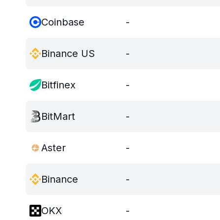
Coinbase
-
Binance US
-
Bitfinex
-
BitMart
-
Aster
-
Binance
-
OKX
-