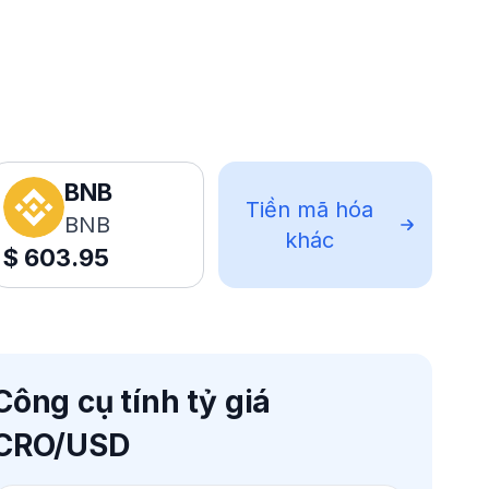
BNB
Tiền mã hóa
BNB
khác
$
603.95
Công cụ tính tỷ giá
CRO/USD