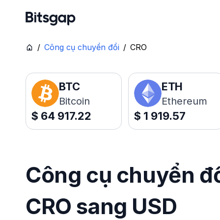
/
Công cụ chuyển đổi
/
CRO
BTC
ETH
Bitcoin
Ethereum
$
64 917.22
$
1 919.57
Công cụ chuyển đổi
CRO sang USD