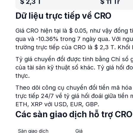
$
2,3 T
$
11 Tr
Dữ liệu trực tiếp về CRO
Giá CRO hiện tại là $ 0.05, như vậy đồng 
qua và -10.36% trong 7 ngày qua. Với ngu
trường trực tiếp của CRO là $ 2,3 T. Khối l
Tỷ giá chuyển đổi được tính bằng Chỉ số g
của tài sản kỹ thuật số khác. Tỷ giá hối 
thực.
Theo dõi công cụ chuyển đổi tiền mã hóa 
trực tiếp 24/7 về tỷ giá hối đoái giữa tiề
ETH, XRP với USD, EUR, GBP.
Các sàn giao dịch hỗ trợ CRO
Sàn giao dịch
Giá