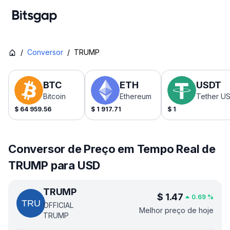
/
Conversor
/
TRUMP
BTC
ETH
USDT
Bitcoin
Ethereum
Tether U
$
64 959.56
$
1 917.71
$
1
Conversor de Preço em Tempo Real de
TRUMP para USD
TRUMP
$
1.47
0.69
%
OFFICIAL
Melhor preço de hoje
TRUMP