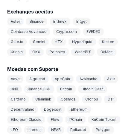
Exchanges aceitas
Aster
Binance
Bitfinex
Bitget
Coinbase Advanced
Crypto.com
EVEDEX
Gate.io
Gemini
HTX
Hyperliquid
Kraken
Kucoin
OKX
Poloniex
WhiteBIT
BitMart
Moedas com Suporte
Aave
Algorand
ApeCoin
Avalanche
Axie
BNB
Binance USD
Bitcoin
Bitcoin Cash
Cardano
Chainlink
Cosmos
Cronos
Dai
Decentraland
Dogecoin
Ethereum
Ethereum Classic
Flow
IPChain
KuCoin Token
LEO
Litecoin
NEAR
Polkadot
Polygon