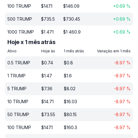
100
TRUMP
$
147.1
$
146.09
+
0.69
%
500
TRUMP
$
735.5
$
730.45
+
0.69
%
1000
TRUMP
$
1 471
$
1 460.9
+
0.69
%
Hoje x 1 mês atrás
Ativo
Hoje às
1 mês atrás
Variação em 1 mês
0.5
TRUMP
$
0.74
$
0.8
-8.97
%
1
TRUMP
$
1.47
$
1.6
-8.97
%
5
TRUMP
$
7.36
$
8.02
-8.97
%
10
TRUMP
$
14.71
$
16.03
-8.97
%
50
TRUMP
$
73.55
$
80.15
-8.97
%
100
TRUMP
$
147.1
$
160.3
-8.97
%