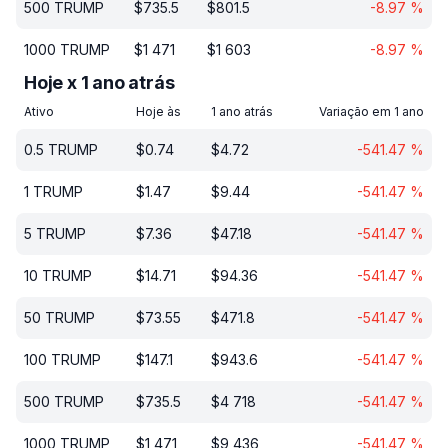
500
TRUMP
$
735.5
$
801.5
-8.97
%
1000
TRUMP
$
1 471
$
1 603
-8.97
%
Hoje x 1 ano atrás
Ativo
Hoje às
1 ano atrás
Variação em 1 ano
0.5
TRUMP
$
0.74
$
4.72
-541.47
%
1
TRUMP
$
1.47
$
9.44
-541.47
%
5
TRUMP
$
7.36
$
47.18
-541.47
%
10
TRUMP
$
14.71
$
94.36
-541.47
%
50
TRUMP
$
73.55
$
471.8
-541.47
%
100
TRUMP
$
147.1
$
943.6
-541.47
%
500
TRUMP
$
735.5
$
4 718
-541.47
%
1000
TRUMP
$
1 471
$
9 436
-541.47
%