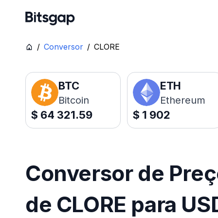
/
Conversor
/
CLORE
BTC
ETH
Bitcoin
Ethereum
$
64 321.59
$
1 902
Conversor de Pre
de CLORE para US