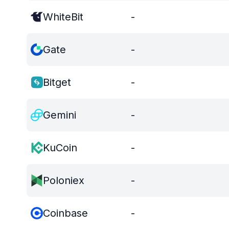
WhiteBit
-
Gate
-
Bitget
-
Gemini
-
KuCoin
-
Poloniex
-
Coinbase
-