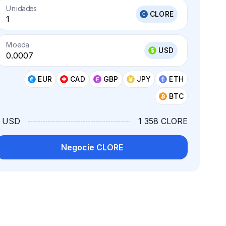
Unidades
CLORE
Moeda
USD
EUR
CAD
GBP
JPY
ETH
BTC
1 USD
1 358 CLORE
Negocie CLORE