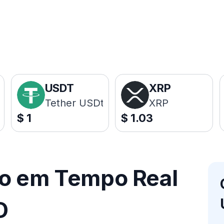
USDT
XRP
Tether USDt
XRP
$
1
$
1.03
ço em Tempo Real
D