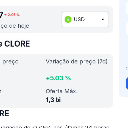
7
2.05
%
USD
ço de hoje
de CLORE
e preço
Variação de preço (7d)
+
5.03
%
h
Oferta Máx.
1,3 bi
ORE
variação de -2.05% nas últimas 24 horas