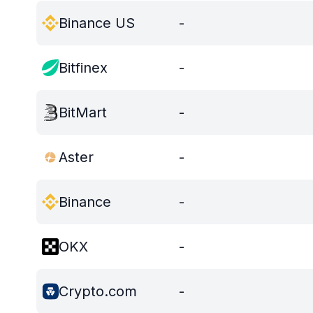
Binance US
-
Bitfinex
-
BitMart
-
Aster
-
Binance
-
OKX
-
Crypto.com
-