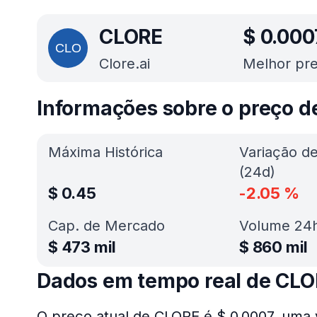
CLORE
$
0.000
Clore.ai
Melhor pre
Informações sobre o preço 
Máxima Histórica
Variação d
(24d)
$
0.45
-2.05
%
Cap. de Mercado
Volume 24
$
473 mil
$
860 mil
Dados em tempo real de CL
O preço atual de CLORE é $ 0.0007, uma 