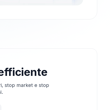
efficiente
ari, stop market e stop
i.