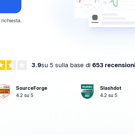
richiesta.
3.9
su 5 sulla base di
653 recension
SourceForge
Slashdot
4.2 su 5
4.2 su 5