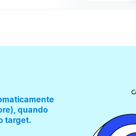
tomaticamente
iore), quando
o target.