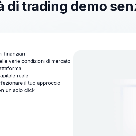
à di trading demo senz
i finanziari
elle varie condizioni di mercato
iattaforma
apitale reale
rfezionare il tuo approccio
on un solo click