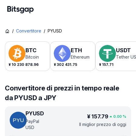
/
Convertitore
/
PYUSD
BTC
ETH
USDT
Bitcoin
Ethereum
Tether U
¥
10 230 878.96
¥
302 431.75
¥
157.71
Convertitore di prezzi in tempo reale
da PYUSD a JPY
PYUSD
¥
157.79
0.00
%
PayPal
Il miglior prezzo di oggi
USD