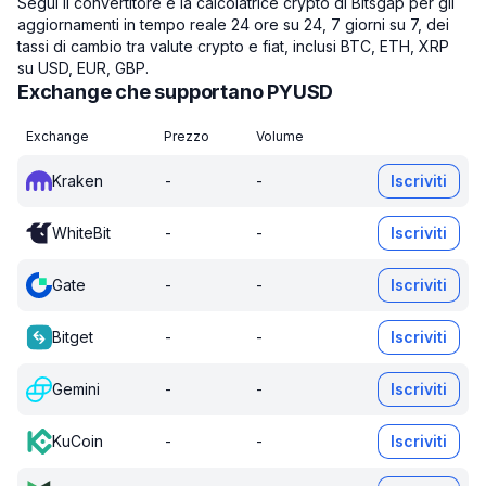
Segui il convertitore e la calcolatrice crypto di Bitsgap per gli
aggiornamenti in tempo reale 24 ore su 24, 7 giorni su 7, dei
tassi di cambio tra valute crypto e fiat, inclusi BTC, ETH, XRP
su USD, EUR, GBP.
Exchange che supportano PYUSD
Exchange
Prezzo
Volume
Kraken
-
-
Iscriviti
WhiteBit
-
-
Iscriviti
Gate
-
-
Iscriviti
Bitget
-
-
Iscriviti
Gemini
-
-
Iscriviti
KuCoin
-
-
Iscriviti