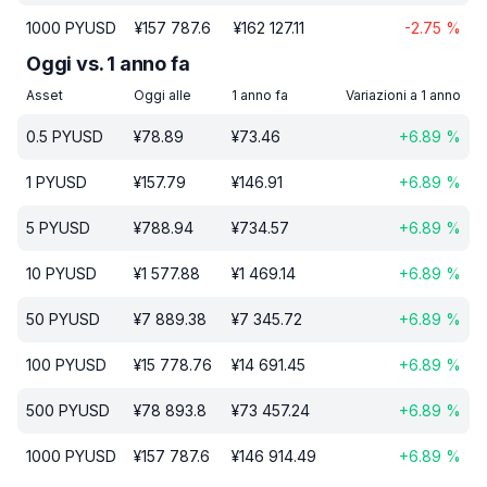
1000
PYUSD
¥
157 787.6
¥
162 127.11
-2.75
%
Oggi vs. 1 anno fa
Asset
Oggi alle
1 anno fa
Variazioni a 1 anno
0.5
PYUSD
¥
78.89
¥
73.46
+
6.89
%
1
PYUSD
¥
157.79
¥
146.91
+
6.89
%
5
PYUSD
¥
788.94
¥
734.57
+
6.89
%
10
PYUSD
¥
1 577.88
¥
1 469.14
+
6.89
%
50
PYUSD
¥
7 889.38
¥
7 345.72
+
6.89
%
100
PYUSD
¥
15 778.76
¥
14 691.45
+
6.89
%
500
PYUSD
¥
78 893.8
¥
73 457.24
+
6.89
%
1000
PYUSD
¥
157 787.6
¥
146 914.49
+
6.89
%