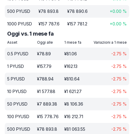
500
PYUSD
¥
78 893.8
¥
78 890.6
+
0.00
%
1000
PYUSD
¥
157 787.6
¥
157 781.2
+
0.00
%
Oggi vs. 1 mese fa
Asset
Oggi alle
1 mese fa
Variazioni a 1 mese
0.5
PYUSD
¥
78.89
¥
81.06
-2.75
%
1
PYUSD
¥
157.79
¥
162.13
-2.75
%
5
PYUSD
¥
788.94
¥
810.64
-2.75
%
10
PYUSD
¥
1 577.88
¥
1 621.27
-2.75
%
50
PYUSD
¥
7 889.38
¥
8 106.36
-2.75
%
100
PYUSD
¥
15 778.76
¥
16 212.71
-2.75
%
500
PYUSD
¥
78 893.8
¥
81 063.55
-2.75
%