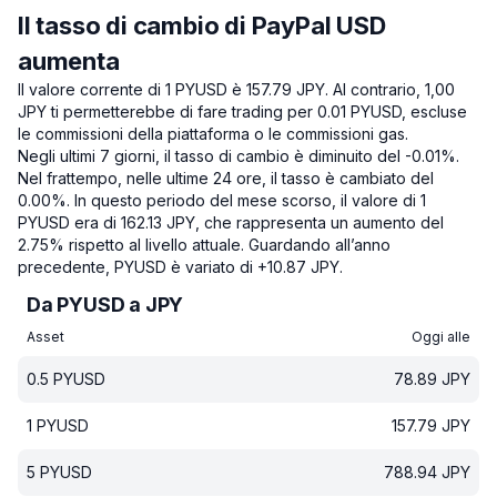
Il tasso di cambio di PayPal USD
aumenta
Il valore corrente di 1 PYUSD è 157.79 JPY.
Al contrario, 1,00
JPY ti permetterebbe di fare trading per 0.01 PYUSD, escluse
le commissioni della piattaforma o le commissioni gas.
Negli ultimi 7 giorni, il tasso di cambio è diminuito del -0.01%.
Nel frattempo, nelle ultime 24 ore, il tasso è cambiato del
0.00%.
In questo periodo del mese scorso, il valore di 1
PYUSD era di 162.13 JPY, che rappresenta un aumento del
2.75% rispetto al livello attuale.
Guardando all’anno
precedente, PYUSD è variato di +10.87 JPY.
Da PYUSD a JPY
Asset
Oggi alle
0.5
PYUSD
78.89
JPY
1
PYUSD
157.79
JPY
5
PYUSD
788.94
JPY