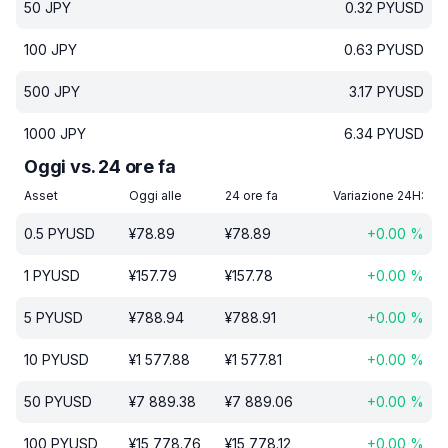
50
JPY
0.32
PYUSD
100
JPY
0.63
PYUSD
500
JPY
3.17
PYUSD
1000
JPY
6.34
PYUSD
Oggi vs. 24 ore fa
Asset
Oggi alle
24 ore fa
Variazione 24H:
0.5
PYUSD
¥
78.89
¥
78.89
+
0.00
%
1
PYUSD
¥
157.79
¥
157.78
+
0.00
%
5
PYUSD
¥
788.94
¥
788.91
+
0.00
%
10
PYUSD
¥
1 577.88
¥
1 577.81
+
0.00
%
50
PYUSD
¥
7 889.38
¥
7 889.06
+
0.00
%
100
PYUSD
¥
15 778.76
¥
15 778.12
+
0.00
%