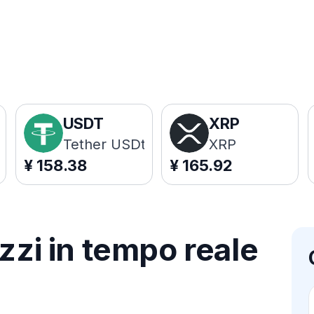
USDT
XRP
Tether USDt
XRP
¥
158.38
¥
165.92
zzi in tempo reale