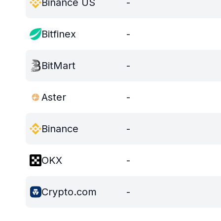
Binance US
-
Bitfinex
-
BitMart
-
Aster
-
Binance
-
OKX
-
Crypto.com
-