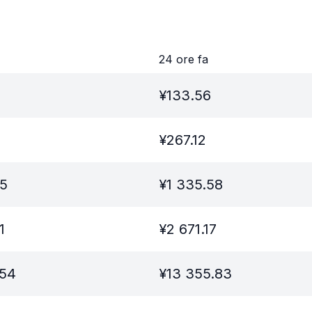
24 ore fa
¥
133.56
¥
267.12
95
¥
1 335.58
1
¥
2 671.17
.54
¥
13 355.83