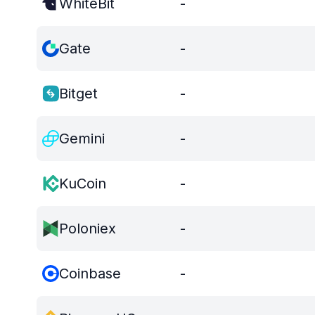
WhiteBit
-
Gate
-
Bitget
-
Gemini
-
KuCoin
-
Poloniex
-
Coinbase
-