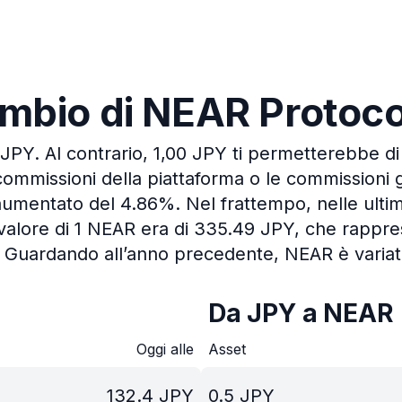
cambio di NEAR Protoc
 JPY.
Al contrario, 1,00 JPY ti permetterebbe d
commissioni della piattaforma o le commissioni 
è aumentato del 4.86%.
Nel frattempo, nelle ulti
 valore di 1 NEAR era di 335.49 JPY, che rapp
Guardando all’anno precedente, NEAR è variato
Da JPY a NEAR
Oggi alle
Asset
132.4
JPY
0.5
JPY