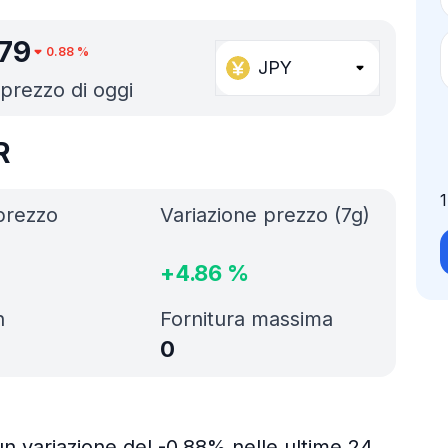
79
0.88
%
JPY
r prezzo di oggi
R
prezzo
Variazione prezzo (7g)
+
4.86
%
h
Fornitura massima
0
un variazione del -0.88% nelle ultime 24