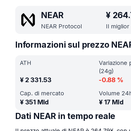
NEAR
¥
264.
NEAR Protocol
Il miglio
Informazioni sul prezzo NEA
ATH
Variazione 
(24g)
¥
2 331.53
-0.88
%
Cap. di mercato
Volume 24
¥
351 Mld
¥
17 Mld
Dati NEAR in tempo reale
Il prezzo attuale di NEAR è 264.79¥, con 