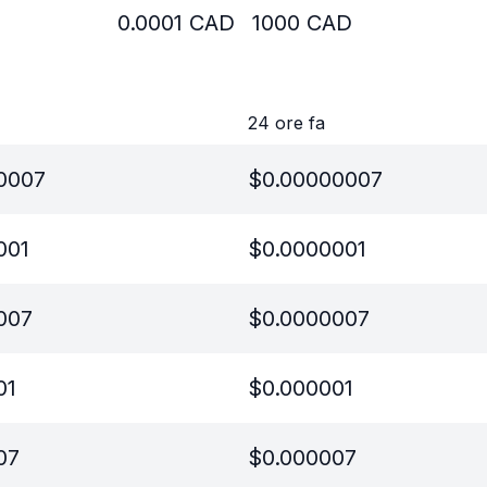
0.0001
CAD
1000
CAD
24 ore fa
0007
$
0.00000007
001
$
0.0000001
007
$
0.0000007
01
$
0.000001
07
$
0.000007