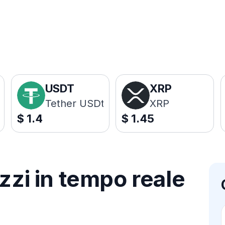
USDT
XRP
Tether USDt
XRP
$
1.4
$
1.45
zzi in tempo reale