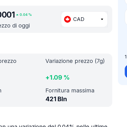
0001
0.04
%
CAD
ezzo di oggi
prezzo
Variazione prezzo (7g)
+
1.09
%
h
Fornitura massima
421 Bln
on una variazione del 0.04% nelle ultime