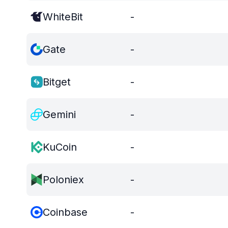
WhiteBit
-
Gate
-
Bitget
-
Gemini
-
KuCoin
-
Poloniex
-
Coinbase
-