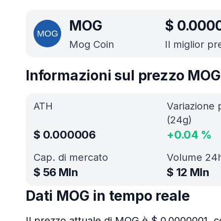
MOG
$
0.000
Mog Coin
Il miglior pr
Informazioni sul prezzo MOG
ATH
Variazione 
(24g)
$
0.000006
+
0.04
%
Cap. di mercato
Volume 24
$
56 Mln
$
12 Mln
Dati MOG in tempo reale
Il prezzo attuale di MOG è $ 0.0000001, c