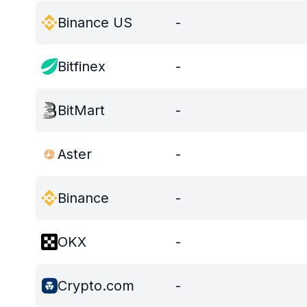
Binance US
-
Bitfinex
-
BitMart
-
Aster
-
Binance
-
OKX
-
Crypto.com
-